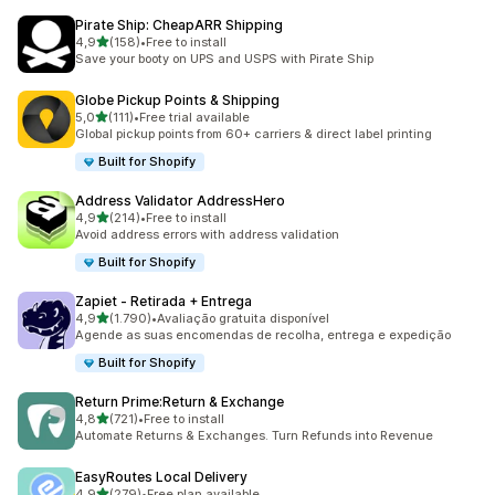
Pirate Ship: CheapARR Shipping
de 5 estrelas
4,9
(158)
•
Free to install
158 total de avaliações
Save your booty on UPS and USPS with Pirate Ship
Globe Pickup Points & Shipping
de 5 estrelas
5,0
(111)
•
Free trial available
111 total de avaliações
Global pickup points from 60+ carriers & direct label printing
Built for Shopify
Address Validator AddressHero
de 5 estrelas
4,9
(214)
•
Free to install
214 total de avaliações
Avoid address errors with address validation
Built for Shopify
Zapiet ‑ Retirada + Entrega
de 5 estrelas
4,9
(1.790)
•
Avaliação gratuita disponível
1790 total de avaliações
Agende as suas encomendas de recolha, entrega e expedição
Built for Shopify
Return Prime:Return & Exchange
de 5 estrelas
4,8
(721)
•
Free to install
721 total de avaliações
Automate Returns & Exchanges. Turn Refunds into Revenue
EasyRoutes Local Delivery
de 5 estrelas
4,9
(279)
•
Free plan available