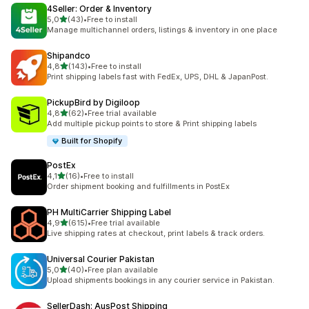
4Seller: Order & Inventory
de 5 estrelas
5,0
(43)
•
Free to install
43 total de avaliações
Manage multichannel orders, listings & inventory in one place
Shipandco
de 5 estrelas
4,8
(143)
•
Free to install
143 total de avaliações
Print shipping labels fast with FedEx, UPS, DHL & JapanPost.
PickupBird by Digiloop
de 5 estrelas
4,8
(62)
•
Free trial available
62 total de avaliações
Add multiple pickup points to store & Print shipping labels
Built for Shopify
PostEx
de 5 estrelas
4,1
(16)
•
Free to install
16 total de avaliações
Order shipment booking and fulfillments in PostEx
PH MultiCarrier Shipping Label
de 5 estrelas
4,9
(615)
•
Free trial available
615 total de avaliações
Live shipping rates at checkout, print labels & track orders.
Universal Courier Pakistan
de 5 estrelas
5,0
(40)
•
Free plan available
40 total de avaliações
Upload shipments bookings in any courier service in Pakistan.
SellerDash: AusPost Shipping