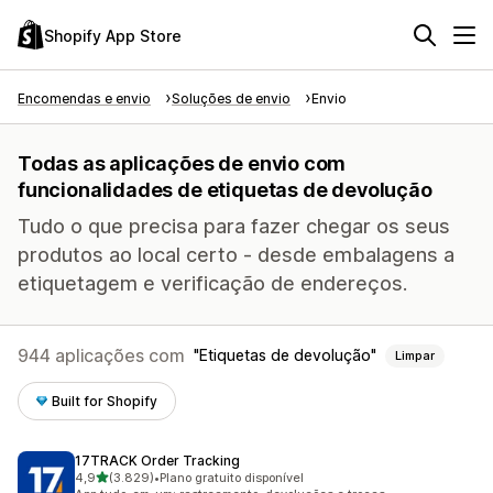
Shopify App Store
Encomendas e envio
Soluções de envio
Envio
Todas as aplicações de envio com
funcionalidades de etiquetas de devolução
Tudo o que precisa para fazer chegar os seus
produtos ao local certo - desde embalagens a
etiquetagem e verificação de endereços.
944 aplicações com
Etiquetas de devolução
Limpar
Built for Shopify
17TRACK Order Tracking
de 5 estrelas
4,9
(3.829)
•
Plano gratuito disponível
3829 total de avaliações