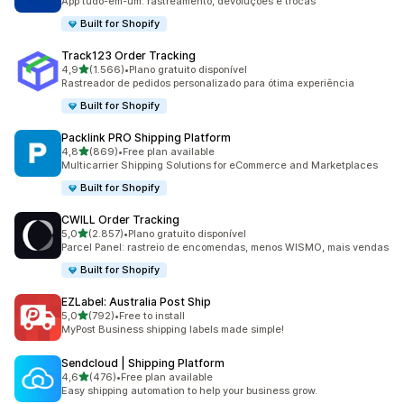
App tudo-em-um: rastreamento, devoluções e trocas
Built for Shopify
Track123 Order Tracking
de 5 estrelas
4,9
(1.566)
•
Plano gratuito disponível
1566 total de avaliações
Rastreador de pedidos personalizado para ótima experiência
Built for Shopify
Packlink PRO Shipping Platform
de 5 estrelas
4,8
(869)
•
Free plan available
869 total de avaliações
Multicarrier Shipping Solutions for eCommerce and Marketplaces
Built for Shopify
CWILL Order Tracking
de 5 estrelas
5,0
(2.857)
•
Plano gratuito disponível
2857 total de avaliações
Parcel Panel: rastreio de encomendas, menos WISMO, mais vendas
Built for Shopify
EZLabel: Australia Post Ship
de 5 estrelas
5,0
(792)
•
Free to install
792 total de avaliações
MyPost Business shipping labels made simple!
Sendcloud | Shipping Platform
de 5 estrelas
4,6
(476)
•
Free plan available
476 total de avaliações
Easy shipping automation to help your business grow.