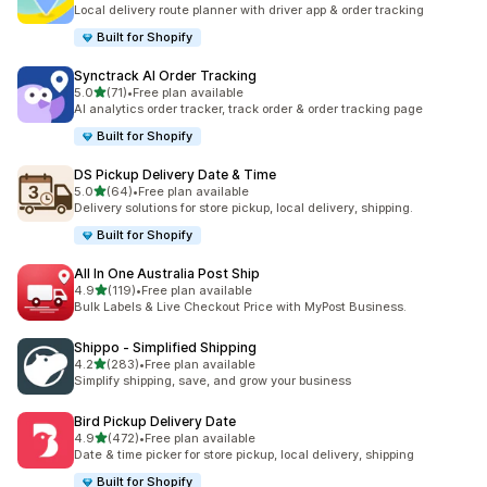
共有 279 則評價
Local delivery route planner with driver app & order tracking
Built for Shopify
Synctrack AI Order Tracking
滿分 5 顆星
5.0
(71)
•
Free plan available
共有 71 則評價
AI analytics order tracker, track order & order tracking page
Built for Shopify
DS Pickup Delivery Date & Time
滿分 5 顆星
5.0
(64)
•
Free plan available
共有 64 則評價
Delivery solutions for store pickup, local delivery, shipping.
Built for Shopify
All In One Australia Post Ship
滿分 5 顆星
4.9
(119)
•
Free plan available
共有 119 則評價
Bulk Labels & Live Checkout Price with MyPost Business.
Shippo ‑ Simplified Shipping
滿分 5 顆星
4.2
(283)
•
Free plan available
共有 283 則評價
Simplify shipping, save, and grow your business
Bird Pickup Delivery Date
滿分 5 顆星
4.9
(472)
•
Free plan available
共有 472 則評價
Date & time picker for store pickup, local delivery, shipping
Built for Shopify