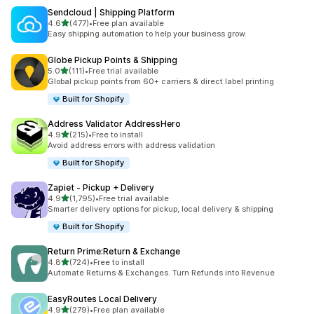
Sendcloud | Shipping Platform
滿分 5 顆星
4.6
(477)
•
Free plan available
共有 477 則評價
Easy shipping automation to help your business grow.
Globe Pickup Points & Shipping
滿分 5 顆星
5.0
(111)
•
Free trial available
共有 111 則評價
Global pickup points from 60+ carriers & direct label printing
Built for Shopify
Address Validator AddressHero
滿分 5 顆星
4.9
(215)
•
Free to install
共有 215 則評價
Avoid address errors with address validation
Built for Shopify
Zapiet ‑ Pickup + Delivery
滿分 5 顆星
4.9
(1,795)
•
Free trial available
共有 1795 則評價
Smarter delivery options for pickup, local delivery & shipping
Built for Shopify
Return Prime:Return & Exchange
滿分 5 顆星
4.8
(724)
•
Free to install
共有 724 則評價
Automate Returns & Exchanges. Turn Refunds into Revenue
EasyRoutes Local Delivery
滿分 5 顆星
4.9
(279)
•
Free plan available