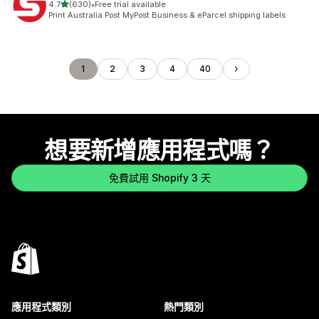
滿分 5 顆星
4.7
(630)
•
Free trial available
共有 630 則評價
Print Australia Post MyPost Business & eParcel shipping labels
1
2
3
4
40
想要新增應用程式嗎？
免費試用 Shopify 3 天
應用程式類別
熱門類別