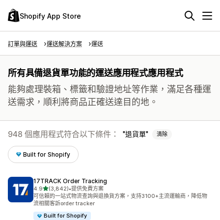
Shopify App Store
訂單與運送
運送解決方案
運送
所有具備退貨單功能的運送應用程式應用程式
能夠處理裝箱、標籤和驗證地址等作業，滿足各種運
送需求，順利將商品正確送達目的地。
948 個應用程式符合以下條件：
退貨單
清除
Built for Shopify
17TRACK Order Tracking
滿分 5 顆星
4.9
(3,842)
•
提供免費方案
共有 3842 則評價
可信賴的一站式物流查詢與退換貨方案，支持3100+主流運輸商，降低物
流相關客訴order tracker
Built for Shopify