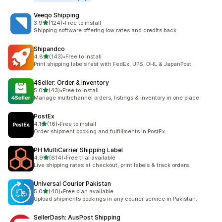
Veeqo Shipping
滿分 5 顆星
3.9
(124)
•
Free to install
共有 124 則評價
Shipping software offering low rates and credits back
Shipandco
滿分 5 顆星
4.8
(143)
•
Free to install
共有 143 則評價
Print shipping labels fast with FedEx, UPS, DHL & JapanPost.
4Seller: Order & Inventory
滿分 5 顆星
5.0
(43)
•
Free to install
共有 43 則評價
Manage multichannel orders, listings & inventory in one place
PostEx
滿分 5 顆星
4.1
(16)
•
Free to install
共有 16 則評價
Order shipment booking and fulfillments in PostEx
PH MultiCarrier Shipping Label
滿分 5 顆星
4.9
(614)
•
Free trial available
共有 614 則評價
Live shipping rates at checkout, print labels & track orders.
Universal Courier Pakistan
滿分 5 顆星
5.0
(40)
•
Free plan available
共有 40 則評價
Upload shipments bookings in any courier service in Pakistan.
SellerDash: AusPost Shipping