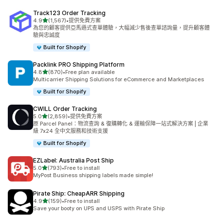
Track123 Order Tracking
滿分 5 顆星
4.9
(1,567)
•
提供免費方案
共有 1567 則評價
為您的顧客提供亞馬遜式查單體驗，大幅減少售後查單諮詢量，提升顧客體
驗與忠誠度
Built for Shopify
Packlink PRO Shipping Platform
滿分 5 顆星
4.8
(870)
•
Free plan available
共有 870 則評價
Multicarrier Shipping Solutions for eCommerce and Marketplaces
Built for Shopify
CWILL Order Tracking
滿分 5 顆星
5.0
(2,859)
•
提供免費方案
共有 2859 則評價
原 Parcel Panel：物流查詢 & 復購轉化 & 運輸保障一站式解決方案 | 企業
級 7x24 全中文服務和技術支援
Built for Shopify
EZLabel: Australia Post Ship
滿分 5 顆星
5.0
(793)
•
Free to install
共有 793 則評價
MyPost Business shipping labels made simple!
Pirate Ship: CheapARR Shipping
滿分 5 顆星
4.9
(159)
•
Free to install
共有 159 則評價
Save your booty on UPS and USPS with Pirate Ship