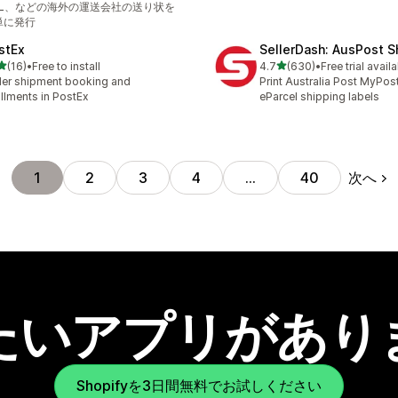
HL、などの海外の運送会社の送り状を
単に発行
stEx
SellerDash: AusPost S
5つ星中
5つ星中
(16)
•
Free to install
4.7
(630)
•
Free trial avail
計レビュー数：16件
合計レビュー数：630件
er shipment booking and
Print Australia Post MyPos
fillments in PostEx
eParcel shipping labels
次へ
1
2
3
4
…
40
たいアプリがあり
Shopifyを3日間無料でお試しください