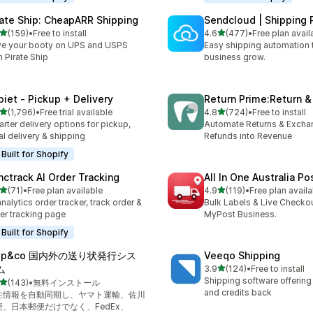
rate Ship: CheapARR Shipping
Sendcloud | Shipping 
5つ星中
5つ星中
(159)
•
Free to install
4.6
(477)
•
Free plan avail
計レビュー数：159件
合計レビュー数：477件
e your booty on UPS and USPS
Easy shipping automation 
h Pirate Ship
business grow.
piet ‑ Pickup + Delivery
Return Prime:Return 
5つ星中
5つ星中
(1,796)
•
Free trial available
4.8
(724)
•
Free to install
計レビュー数：1796件
合計レビュー数：724件
rter delivery options for pickup,
Automate Returns & Excha
al delivery & shipping
Refunds into Revenue
Built for Shopify
nctrack AI Order Tracking
All In One Australia Po
5つ星中
5つ星中
(71)
•
Free plan available
4.9
(119)
•
Free plan availa
計レビュー数：71件
合計レビュー数：119件
analytics order tracker, track order &
Bulk Labels & Live Checkou
er tracking page
MyPost Business.
Built for Shopify
hip&co 国内外の送り状発行シス
Veeqo Shipping
5つ星中
ム
3.9
(124)
•
Free to install
合計レビュー数：124件
Shipping software offering
5つ星中
(143)
•
無料インストール
計レビュー数：143件
and credits back
注情報を自動同期し、ヤマト運輸、佐川
便、日本郵便だけでなく、FedEx、