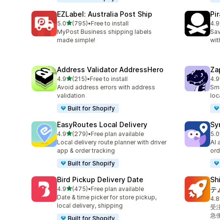
EZLabel: Australia Post Ship
Pi
5つ星中
5.0
(795)
•
Free to install
4.9
合計レビュー数：795件
合
MyPost Business shipping labels
Sav
made simple!
wit
Address Validator AddressHero
Za
5つ星中
4.9
(215)
•
Free to install
4.9
合計レビュー数：215件
合
Avoid address errors with address
Sma
validation
loc
Built for Shopify
EasyRoutes Local Delivery
Sy
5つ星中
4.9
(279)
•
Free plan available
5.0
合計レビュー数：279件
合
Local delivery route planner with driver
AI 
app & order tracking
ord
Built for Shopify
Bird Pickup Delivery Date
S
5つ星中
4.9
(475)
•
Free plan available
テ
合計レビュー数：475件
Date & time picker for store pickup,
4.8
合
local delivery, shipping
受
急
Built for Shopify