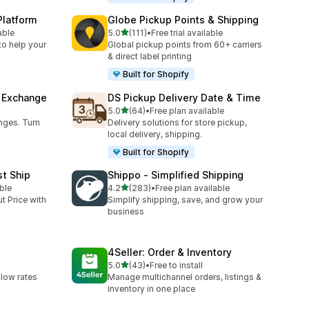
Platform
Globe Pickup Points & Shipping
5つ星中
able
5.0
(111)
•
Free trial available
合計レビュー数：111件
to help your
Global pickup points from 60+ carriers
& direct label printing
Built for Shopify
& Exchange
DS Pickup Delivery Date & Time
5つ星中
5.0
(64)
•
Free plan available
合計レビュー数：64件
nges. Turn
Delivery solutions for store pickup,
local delivery, shipping.
Built for Shopify
st Ship
Shippo ‑ Simplified Shipping
5つ星中
ble
4.2
(283)
•
Free plan available
合計レビュー数：283件
t Price with
Simplify shipping, save, and grow your
business
4Seller: Order & Inventory
5つ星中
5.0
(43)
•
Free to install
合計レビュー数：43件
 low rates
Manage multichannel orders, listings &
inventory in one place