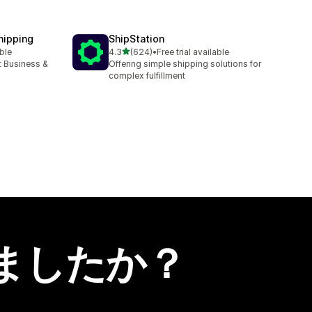
hipping
ShipStation
5つ星中
able
4.3
(624)
•
Free trial available
合計レビュー数：624件
t Business &
Offering simple shipping solutions for
complex fulfillment
ましたか？