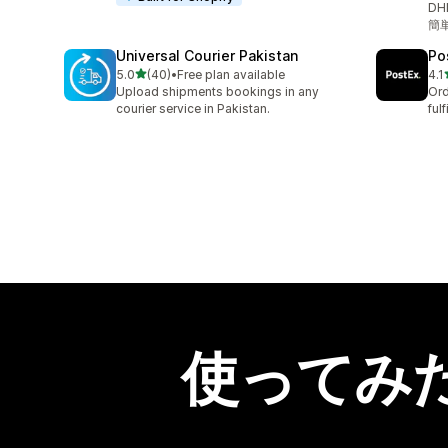
D
簡
Universal Courier Pakistan
Po
5つ星中
5.0
(40)
•
Free plan available
4.1
合計レビュー数：40件
合
Upload shipments bookings in any
Ord
courier service in Pakistan.
ful
使ってみ