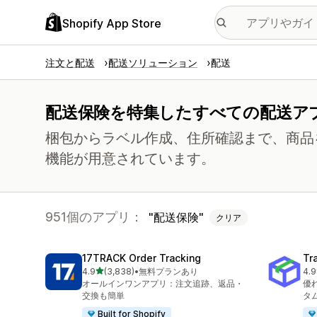
Shopify App Store
注文と配送
配送ソリューション
配送
配送保険を特集したすべての配送ア
梱包からラベル作成、住所確認まで、商品
機能が用意されています。
951個のアプリ：
配送保険
クリア
17TRACK Order Tracking
Tr
5つ星中
4.9
(3,838)
•
無料プランあり
4.9
合計レビュー数：3838件
合
オールインワンアプリ：注文追跡、返品・
優
交換も簡単
タ
Built for Shopify