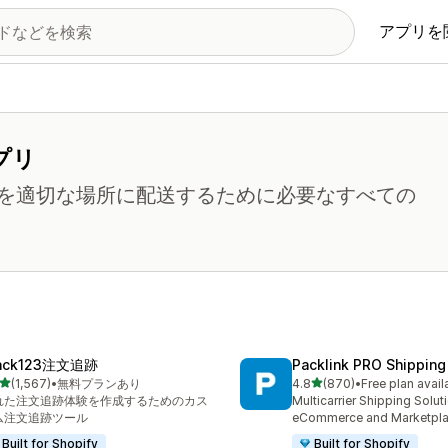
アプリを
プリ
を適切な場所に配送するために必要なすべての
ack123注文追跡
Packlink PRO Shipping
5つ星中
5つ星中
(1,567)
•
無料プランあり
4.8
(870)
•
Free plan avail
計レビュー数：1567件
合計レビュー数：870件
れた注文追跡体験を作成するためのカス
Multicarrier Shipping Solut
ム注文追跡ツール
eCommerce and Marketpl
Built for Shopify
Built for Shopify