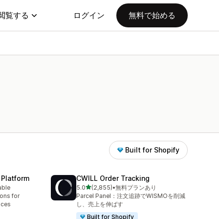
閲覧する
ログイン
無料で始める
Built for Shopify
 Platform
CWILL Order Tracking
5つ星中
able
5.0
(2,855)
•
無料プランあり
合計レビュー数：2855件
ions for
Parcel Panel：注文追跡でWISMOを削減
aces
し、売上を伸ばす
Built for Shopify