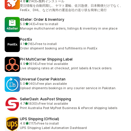
5つ星中
4.8
(143)
•
無料インストール
合計レビュー数：143件
受注情報を自動同期し、ヤマト運輸、佐川急便、日本郵便だけでなく、
FedEx、DHL、などの海外の運送会社の送り状を簡単に発行
4Seller: Order & Inventory
5つ星中
5.0
(43)
•
Free to install
合計レビュー数：43件
Manage multichannel orders, listings & inventory in one place
PostEx
5つ星中
4.1
(16)
•
Free to install
合計レビュー数：16件
Order shipment booking and fulfillments in PostEx
PH MultiCarrier Shipping Label
5つ星中
4.9
(614)
•
Free trial available
合計レビュー数：614件
Live shipping rates at checkout, print labels & track orders.
Universal Courier Pakistan
5つ星中
5.0
(40)
•
Free plan available
合計レビュー数：40件
Upload shipments bookings in any courier service in Pakistan.
SellerDash: AusPost Shipping
5つ星中
4.7
(630)
•
Free trial available
合計レビュー数：630件
Print Australia Post MyPost Business & eParcel shipping labels
UPS Shipping (Official)
5つ星中
4.8
(117)
•
Free to install
合計レビュー数：117件
UPS Shipping Label Automation Dashboard