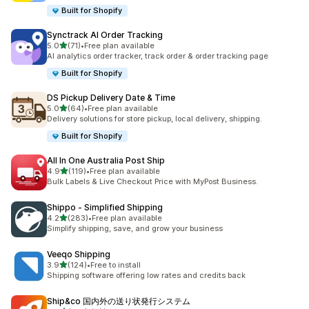
Built for Shopify
Synctrack AI Order Tracking
5つ星中
5.0
(71)
•
Free plan available
合計レビュー数：71件
AI analytics order tracker, track order & order tracking page
Built for Shopify
DS Pickup Delivery Date & Time
5つ星中
5.0
(64)
•
Free plan available
合計レビュー数：64件
Delivery solutions for store pickup, local delivery, shipping.
Built for Shopify
All In One Australia Post Ship
5つ星中
4.9
(119)
•
Free plan available
合計レビュー数：119件
Bulk Labels & Live Checkout Price with MyPost Business.
Shippo ‑ Simplified Shipping
5つ星中
4.2
(283)
•
Free plan available
合計レビュー数：283件
Simplify shipping, save, and grow your business
Veeqo Shipping
5つ星中
3.9
(124)
•
Free to install
合計レビュー数：124件
Shipping software offering low rates and credits back
Ship&co 国内外の送り状発行システム