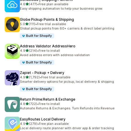
5つ星中
4.6
(477)
•
Free plan available
合計レビュー数：477件
Easy shipping automation to help your business grow.
Globe Pickup Points & Shipping
5つ星中
5.0
(111)
•
Free trial available
合計レビュー数：111件
Global pickup points from 60+ carriers & direct label printing
Built for Shopify
Address Validator AddressHero
5つ星中
4.9
(214)
•
Free to install
合計レビュー数：214件
Avoid address errors with address validation
Built for Shopify
Zapiet ‑ Pickup + Delivery
5つ星中
4.9
(1,792)
•
Free trial available
合計レビュー数：1792件
Smarter delivery options for pickup, local delivery & shipping
Built for Shopify
Return Prime:Return & Exchange
5つ星中
4.8
(722)
•
Free to install
合計レビュー数：722件
Automate Returns & Exchanges. Turn Refunds into Revenue
EasyRoutes Local Delivery
5つ星中
4.9
(279)
•
Free plan available
合計レビュー数：279件
Local delivery route planner with driver app & order tracking