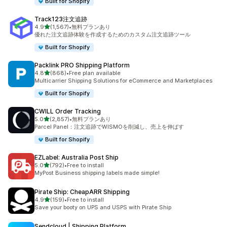
Built for Shopify
Track123注文追跡
5つ星中
4.9
(1,567)
•
無料プランあり
合計レビュー数：1567件
優れた注文追跡体験を作成するためのカスタム注文追跡ツール
Built for Shopify
Packlink PRO Shipping Platform
5つ星中
4.8
(868)
•
Free plan available
合計レビュー数：868件
Multicarrier Shipping Solutions for eCommerce and Marketplaces
Built for Shopify
CWILL Order Tracking
5つ星中
5.0
(2,857)
•
無料プランあり
合計レビュー数：2857件
Parcel Panel：注文追跡でWISMOを削減し、売上を伸ばす
Built for Shopify
EZLabel: Australia Post Ship
5つ星中
5.0
(792)
•
Free to install
合計レビュー数：792件
MyPost Business shipping labels made simple!
Pirate Ship: CheapARR Shipping
5つ星中
4.9
(159)
•
Free to install
合計レビュー数：159件
Save your booty on UPS and USPS with Pirate Ship
Sendcloud | Shipping Platform