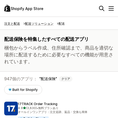
Shopify App Store
注文と配送
配送ソリューション
配送
配送保険を特集したすべての配送アプリ
梱包からラベル作成、住所確認まで、商品を適切な
場所に配送するために必要なすべての機能が用意さ
れています。
947個のアプリ：
配送保険
クリア
Built for Shopify
17TRACK Order Tracking
5つ星中
4.9
(3,830)
•
無料プランあり
合計レビュー数：3830件
オールインワンアプリ：注文追跡、返品・交換も簡単