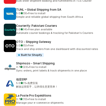
Bulk order shipment booking and fulfillments in TCS Courier
TUNL – Global Shipping from SA
5つ星中
5.0
(9)
•
Free to install
合計レビュー数：9件
Simple and reliable global shipping from South Africa
Courierify: Pakistani Couriers
5つ星中
5.0
(4)
•
Free plan available
合計レビュー数：4件
Automate courier bookings & tracking for Pakistan's Couriers
OTO ‑ Shipping Gateway
5つ星中
5.0
(5)
•
Free
合計レビュー数：5件
Track and ship orders from one dashboard with discounted rates
Built for Shopify
Shipmozo ‑ Smart Shipping
5つ星中
3.7
(23)
•
Free to install
合計レビュー数：23件
Sync orders, print labels & track shipments in one place
领星ERP
5つ星中
5.0
(1)
•
免费安装
合計レビュー数：1件
解放运营双手，让跨境生意更简单！
La Poste Pro Expéditions
5つ星中
3.7
(13)
•
Free to install
合計レビュー数：13件
Manage your e-commerce shipments.