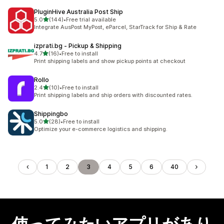
PluginHive Australia Post Ship
5つ星中
5.0
(144)
•
Free trial available
合計レビュー数：144件
Integrate AusPost MyPost, eParcel, StarTrack for Ship & Rate
izprati.bg ‑ Pickup & Shipping
5つ星中
4.7
(16)
•
Free to install
合計レビュー数：16件
Print shipping labels and show pickup points at checkout
Rollo
5つ星中
2.4
(10)
•
Free to install
合計レビュー数：10件
Print shipping labels and ship orders with discounted rates.
Shippingbo
5つ星中
5.0
(28)
•
Free to install
合計レビュー数：28件
Optimize your e-commerce logistics and shipping.
1
2
3
4
5
6
40