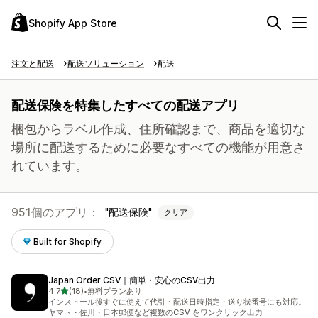
Shopify App Store
注文と配送
配送ソリューション
配送
配送保険を特集したすべての配送アプリ
梱包からラベル作成、住所確認まで、商品を適切な
場所に配送するために必要なすべての機能が用意さ
れています。
951個のアプリ：
配送保険
クリア
Built for Shopify
Japan Order CSV｜簡単・安心のCSV出力
5つ星中
4.7
(18)
•
無料プランあり
合計レビュー数：18件
インストール後すぐに使えて代引・配送日時指定・送り状番号にも対応。
ヤマト・佐川・日本郵便など複数のCSV をワンクリック出力