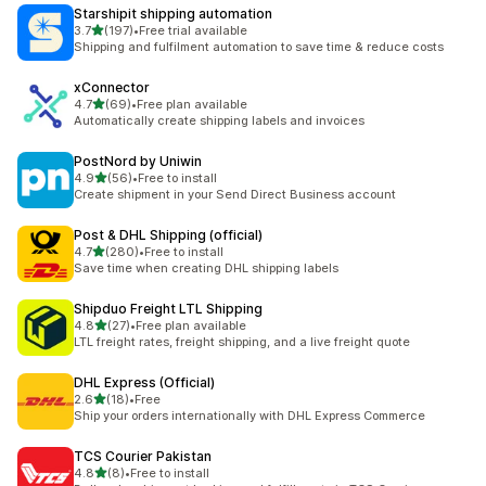
Starshipit shipping automation
5つ星中
3.7
(197)
•
Free trial available
合計レビュー数：197件
Shipping and fulfilment automation to save time & reduce costs
xConnector
5つ星中
4.7
(69)
•
Free plan available
合計レビュー数：69件
Automatically create shipping labels and invoices
PostNord by Uniwin
5つ星中
4.9
(56)
•
Free to install
合計レビュー数：56件
Create shipment in your Send Direct Business account
Post & DHL Shipping (official)
5つ星中
4.7
(280)
•
Free to install
合計レビュー数：280件
Save time when creating DHL shipping labels
Shipduo Freight LTL Shipping
5つ星中
4.8
(27)
•
Free plan available
合計レビュー数：27件
LTL freight rates, freight shipping, and a live freight quote
DHL Express (Official)
5つ星中
2.6
(18)
•
Free
合計レビュー数：18件
Ship your orders internationally with DHL Express Commerce
TCS Courier Pakistan
5つ星中
4.8
(8)
•
Free to install
合計レビュー数：8件