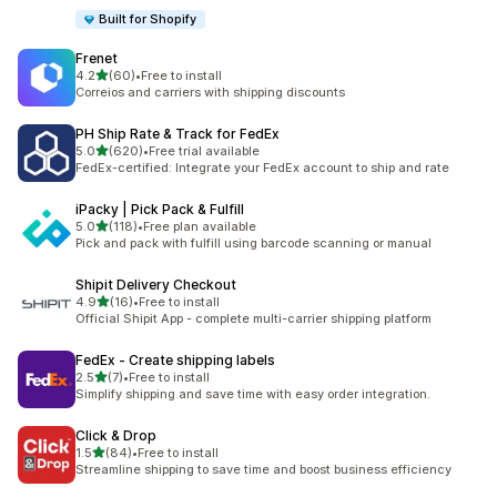
Built for Shopify
Frenet
5つ星中
4.2
(60)
•
Free to install
合計レビュー数：60件
Correios and carriers with shipping discounts
PH Ship Rate & Track for FedEx
5つ星中
5.0
(620)
•
Free trial available
合計レビュー数：620件
FedEx-certified: Integrate your FedEx account to ship and rate
iPacky | Pick Pack & Fulfill
5つ星中
5.0
(118)
•
Free plan available
合計レビュー数：118件
Pick and pack with fulfill using barcode scanning or manual
Shipit Delivery Checkout
5つ星中
4.9
(16)
•
Free to install
合計レビュー数：16件
Official Shipit App - complete multi-carrier shipping platform
FedEx ‑ Create shipping labels
5つ星中
2.5
(7)
•
Free to install
合計レビュー数：7件
Simplify shipping and save time with easy order integration.
Click & Drop
5つ星中
1.5
(84)
•
Free to install
合計レビュー数：84件
Streamline shipping to save time and boost business efficiency