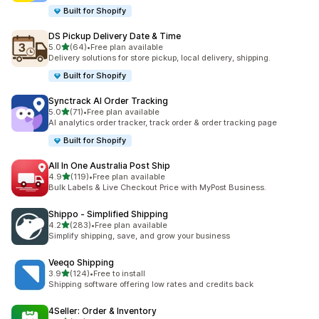
Built for Shopify
DS Pickup Delivery Date & Time
เต็ม 5 ดาว
5.0
(64)
•
Free plan available
ทั้งหมด 64 รีวิว
Delivery solutions for store pickup, local delivery, shipping.
Built for Shopify
Synctrack AI Order Tracking
เต็ม 5 ดาว
5.0
(71)
•
Free plan available
ทั้งหมด 71 รีวิว
AI analytics order tracker, track order & order tracking page
Built for Shopify
All In One Australia Post Ship
เต็ม 5 ดาว
4.9
(119)
•
Free plan available
ทั้งหมด 119 รีวิว
Bulk Labels & Live Checkout Price with MyPost Business.
Shippo ‑ Simplified Shipping
เต็ม 5 ดาว
4.2
(283)
•
Free plan available
ทั้งหมด 283 รีวิว
Simplify shipping, save, and grow your business
Veeqo Shipping
เต็ม 5 ดาว
3.9
(124)
•
Free to install
ทั้งหมด 124 รีวิว
Shipping software offering low rates and credits back
4Seller: Order & Inventory