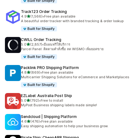
Built for Shopify
Track123 Order Tracking
เต็ม 5 ดาว
4.9
(1,566)
•
Free plan available
ทั้งหมด 1566 รีวิว
A beautiful order tracker with branded tracking & order lookup
Built for Shopify
CWILL Order Tracking
เต็ม 5 ดาว
5.0
(2,857)
•
มีแผนฟรีให้บริการ
ทั้งหมด 2857 รีวิว
Parcel Panel: ติดตามคำสั่งซื้อ ลด WISMO เพิ่มยอดขาย
Built for Shopify
Packlink PRO Shipping Platform
เต็ม 5 ดาว
4.8
(869)
•
Free plan available
ทั้งหมด 869 รีวิว
Multicarrier Shipping Solutions for eCommerce and Marketplaces
Built for Shopify
EZLabel: Australia Post Ship
เต็ม 5 ดาว
5.0
(792)
•
Free to install
ทั้งหมด 792 รีวิว
MyPost Business shipping labels made simple!
Sendcloud | Shipping Platform
เต็ม 5 ดาว
4.6
(476)
•
Free plan available
ทั้งหมด 476 รีวิว
Easy shipping automation to help your business grow.
Pirate Ship: CheapARR Shipping