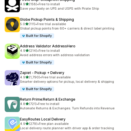
เต็ม 5 ดาว
4.9
(158)
•
Free to install
ทั้งหมด 158 รีวิว
Save your booty on UPS and USPS with Pirate Ship
Globe Pickup Points & Shipping
เต็ม 5 ดาว
5.0
(111)
•
Free trial available
ทั้งหมด 111 รีวิว
Global pickup points from 60+ carriers & direct label printing
Built for Shopify
Address Validator AddressHero
เต็ม 5 ดาว
4.9
(214)
•
Free to install
ทั้งหมด 214 รีวิว
Avoid address errors with address validation
Built for Shopify
Zapiet ‑ Pickup + Delivery
เต็ม 5 ดาว
4.9
(1,790)
•
Free trial available
ทั้งหมด 1790 รีวิว
Smarter delivery options for pickup, local delivery & shipping
Built for Shopify
Return Prime:Return & Exchange
เต็ม 5 ดาว
4.8
(721)
•
Free to install
ทั้งหมด 721 รีวิว
Automate Returns & Exchanges. Turn Refunds into Revenue
EasyRoutes Local Delivery
เต็ม 5 ดาว
4.9
(279)
•
Free plan available
ทั้งหมด 279 รีวิว
Local delivery route planner with driver app & order tracking