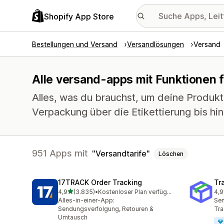
Shopify App Store
Bestellungen und Versand
Versandlösungen
Versand
Alle versand-apps mit Funktionen f
Alles, was du brauchst, um deine Produkt
Verpackung über die Etikettierung bis hi
951 Apps mit
Versandtarife
Löschen
17TRACK Order Tracking
Tr
von 5 Sternen
4,9
(3.835)
•
Kostenloser Plan verfügbar
4,9
3835 Rezensionen insgesamt
156
Alles-in-einer-App:
Sen
Sendungsverfolgung, Retouren &
Tra
Umtausch