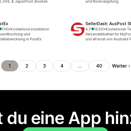
, DHL & JapanPost drucken.
und Rückvergütung
stEx
SellerDash: AusPost S
von 5 Sternen
von 5 Sternen
(16)
•
Kostenlose Installation
4,7
(630)
•
Kostenloser Te
Rezensionen insgesamt
630 Rezensionen insgesa
rsandbuchung und
Versandetiketten für MyPo
tellabwicklung in PostEx
und eParcel von Australia 
Weiter
1
2
3
4
…
40
 du eine App hi