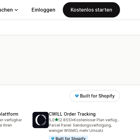
uchen
Einloggen
Kostenlos starten
Built for Shopify
lattform
CWILL Order Tracking
von 5 Sternen
an verfügbar
5,0
(2.855)
•
Kostenloser Plan verfügbar
mt
2855 Rezensionen insgesamt
i Ihren
Parcel Panel: Sendungsverfolgung,
weniger WISMO, mehr Umsatz
Built for Shopify