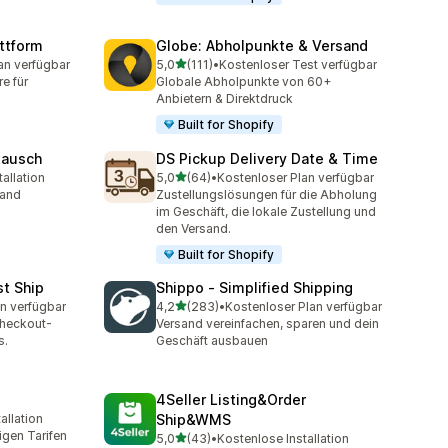
ttform
Globe: Abholpunkte & Versand
von 5 Sternen
an verfügbar
5,0
(111)
•
Kostenloser Test verfügbar
mt
111 Rezensionen insgesamt
e für
Globale Abholpunkte von 60+
Anbietern & Direktdruck
Built for Shopify
tausch
DS Pickup Delivery Date & Time
von 5 Sternen
allation
5,0
(64)
•
Kostenloser Plan verfügbar
mt
64 Rezensionen insgesamt
land
Zustellungslösungen für die Abholung
im Geschäft, die lokale Zustellung und
den Versand.
Built for Shopify
st Ship
Shippo ‑ Simplified Shipping
von 5 Sternen
n verfügbar
4,2
(283)
•
Kostenloser Plan verfügbar
t
283 Rezensionen insgesamt
Checkout-
Versand vereinfachen, sparen und dein
s.
Geschäft ausbauen
4Seller Listing&Order
allation
Ship&WMS
mt
igen Tarifen
von 5 Sternen
5,0
(43)
•
Kostenlose Installation
43 Rezensionen insgesamt