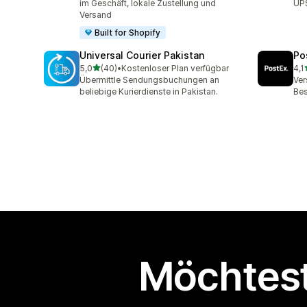
im Geschäft, lokale Zustellung und
UPS
Versand
Built for Shopify
Universal Courier Pakistan
Po
von 5 Sternen
5,0
(40)
•
Kostenloser Plan verfügbar
4,1
40 Rezensionen insgesamt
16 
Übermittle Sendungsbuchungen an
Ve
beliebige Kurierdienste in Pakistan.
Bes
Möchtest