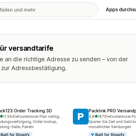
Apps durchs
ür versandtarife
e an die richtige Adresse zu senden – von der
n zur Adressbestätigung.
ack123 Order Tracking 3D
Packlink PRO Versandp
von 5 Sternen
von 5 Sternen
(1.564)
•
Kostenloser Plan verfügbar
4,8
(870)
•
Kostenloser Pl
4 Rezensionen insgesamt
870 Rezensionen insgesa
dungsverfolgung, Order lookup,
Sparen Sie Zeit und Geld be
cking-Seite, Paketv
monatlichen Sendungen
Built for Shopify
Built for Shopify