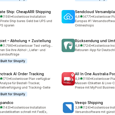
rate Ship: CheapARR Shipping
Sendcloud Versandpla
von 5 Sternen
von 5 Sternen
(159)
•
Kostenlose Installation
4,6
(477)
•
Kostenloser Pl
 Rezensionen insgesamt
477 Rezensionen insgesa
 Pirate Ship bares Geld bei UPS und
Europas #1 Versandsoftwar
PS sparen
Onlineshops
piet – Abholung + Zustellung
Rücksendung und Um
von 5 Sternen
von 5 Sternen
(1.796)
•
Kostenloser Test verfügbar
4,8
(724)
•
Kostenlose Inst
6 Rezensionen insgesamt
724 Rezensionen insgesa
nen Sie Ihre Abhol-, Liefer- und
Retouren-App für Deutsch
sandaufträge
Built for Shopify
nctrack AI Order Tracking
All In One Australia Po
von 5 Sternen
von 5 Sternen
(71)
•
Kostenloser Plan verfügbar
4,9
(119)
•
Kostenloser Pla
Rezensionen insgesamt
119 Rezensionen insgesam
Analyse für Bestell-Tracker,
Massen-Etiketten & Live-
tellverfolgung und Tracking-Seite
Preise mit MyPost Busines
Built for Shopify
ipandco
Veeqo Shipping
von 5 Sternen
von 5 Sternen
(143)
•
Kostenlose Installation
3,9
(124)
•
Kostenlose Inst
 Rezensionen insgesamt
124 Rezensionen insgesa
sandetiketten schnell mit FedEx,
Versandsoftware mit günst