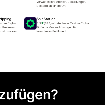
Verwalten Ihre Artikeln, Bestellungen,
Bestand an einem Ort
hipping
ShipStation
von 5 Sternen
st verfügbar
4,3
(624)
•
Kostenloser Test verfügbar
mt
624 Rezensionen insgesamt
st Business
Einfache Versandlösungen für
Post drucken
komplexes Fulfillment
nzufügen?