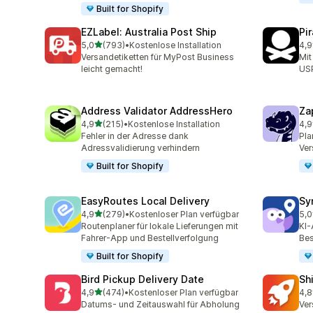
Built for Shopify
EZLabel: Australia Post Ship
Pi
von 5 Sternen
5,0
(793)
•
Kostenlose Installation
4,9
793 Rezensionen insgesamt
159
Versandetiketten für MyPost Business
Mit
leicht gemacht!
US
Address Validator AddressHero
Za
von 5 Sternen
4,9
(215)
•
Kostenlose Installation
4,9
215 Rezensionen insgesamt
179
Fehler in der Adresse dank
Pla
Adressvalidierung verhindern
Ver
Built for Shopify
EasyRoutes Local Delivery
Sy
von 5 Sternen
4,9
(279)
•
Kostenloser Plan verfügbar
5,0
279 Rezensionen insgesamt
71 
Routenplaner für lokale Lieferungen mit
KI-
Fahrer-App und Bestellverfolgung
Bes
Built for Shopify
Bird Pickup Delivery Date
Sh
von 5 Sternen
4,9
(474)
•
Kostenloser Plan verfügbar
4,8
474 Rezensionen insgesamt
143
Datums- und Zeitauswahl für Abholung
Ver