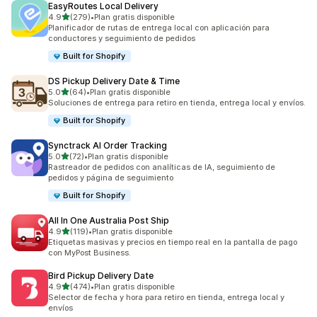
EasyRoutes Local Delivery
de 5 estrellas
4.9
(279)
•
Plan gratis disponible
279 reseñas en total
Planificador de rutas de entrega local con aplicación para
conductores y seguimiento de pedidos
Built for Shopify
DS Pickup Delivery Date & Time
de 5 estrellas
5.0
(64)
•
Plan gratis disponible
64 reseñas en total
Soluciones de entrega para retiro en tienda, entrega local y envíos.
Built for Shopify
Synctrack AI Order Tracking
de 5 estrellas
5.0
(72)
•
Plan gratis disponible
72 reseñas en total
Rastreador de pedidos con analíticas de IA, seguimiento de
pedidos y página de seguimiento
Built for Shopify
All In One Australia Post Ship
de 5 estrellas
4.9
(119)
•
Plan gratis disponible
119 reseñas en total
Etiquetas masivas y precios en tiempo real en la pantalla de pago
con MyPost Business.
Bird Pickup Delivery Date
de 5 estrellas
4.9
(474)
•
Plan gratis disponible
474 reseñas en total
Selector de fecha y hora para retiro en tienda, entrega local y
envíos