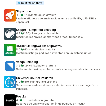
Built for Shopify
Shipandco
de 5 estrellas
4.8
(143)
•
Instalación gratuita
143 reseñas en total
Imprime etiquetas de envío rápidamente con FedEx, UPS, DHL y
JapanPost.
Shippo ‑ Simplified Shipping
de 5 estrellas
4.2
(283)
•
Plan gratis disponible
283 reseñas en total
Simplifica los envíos, ahorra y haz crecer tu negocio
4Seller Listing&Order Ship&WMS
de 5 estrellas
5.0
(43)
•
Instalación gratuita
43 reseñas en total
Gestiona listings, pedidos e inventario en un sistema único
Veeqo Shipping
de 5 estrellas
3.9
(124)
•
Instalación gratuita
124 reseñas en total
Software de envío que ofrece tarifas bajas y créditos de reembolso
Universal Courier Pakistan
de 5 estrellas
5.0
(40)
•
Plan gratis disponible
40 reseñas en total
Sube reservas de envíos en cualquier servicio de mensajería de
Pakistán.
PostEx
de 5 estrellas
4.1
(16)
•
Instalación gratuita
16 reseñas en total
Reservas de envío y preparación de pedidos en PostEx