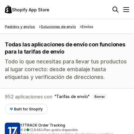
Shopify App Store
Pedidos y envíos
Soluciones de envío
Envíos
Todas las aplicaciones de envío con funciones
para la tarifas de envío
Todo lo que necesitas para llevar tus productos
al lugar correcto: desde embalaje hasta
etiquetas y verificación de direcciones.
952 aplicaciones con
Tarifas de envío
Borrar
Built for Shopify
17TRACK Order Tracking
de 5 estrellas
4.9
(3,848)
•
Plan gratis disponible
3848 reseñas en total