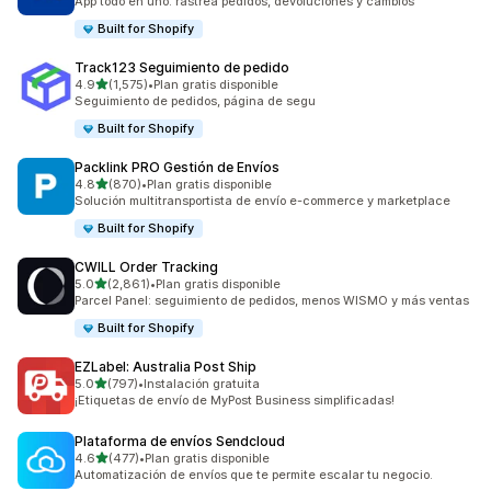
App todo en uno: rastrea pedidos, devoluciones y cambios
Built for Shopify
Track123 Seguimiento de pedido
de 5 estrellas
4.9
(1,575)
•
Plan gratis disponible
1575 reseñas en total
Seguimiento de pedidos, página de segu
Built for Shopify
Packlink PRO Gestión de Envíos
de 5 estrellas
4.8
(870)
•
Plan gratis disponible
870 reseñas en total
Solución multitransportista de envío e-commerce y marketplace
Built for Shopify
CWILL Order Tracking
de 5 estrellas
5.0
(2,861)
•
Plan gratis disponible
2861 reseñas en total
Parcel Panel: seguimiento de pedidos, menos WISMO y más ventas
Built for Shopify
EZLabel: Australia Post Ship
de 5 estrellas
5.0
(797)
•
Instalación gratuita
797 reseñas en total
¡Etiquetas de envío de MyPost Business simplificadas!
Plataforma de envíos Sendcloud
de 5 estrellas
4.6
(477)
•
Plan gratis disponible
477 reseñas en total
Automatización de envíos que te permite escalar tu negocio.