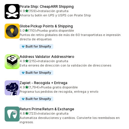
Pirate Ship: CheapARR Shipping
de 5 estrellas
4.9
(159)
•
Instalación gratuita
159 reseñas en total
Ahorra tu botín en UPS y USPS con Pirate Ship
Globe Pickup Points & Shipping
de 5 estrellas
5.0
(110)
•
Prueba gratis disponible
110 reseñas en total
Puntos de retiro globales de más de 60 transportistas e impresión
directa de etiquetas
Built for Shopify
Address Validator AddressHero
de 5 estrellas
4.9
(215)
•
Instalación gratuita
215 reseñas en total
Evita errores de dirección con la validación de direcciones
Built for Shopify
Zapiet ‑ Recogida + Entrega
de 5 estrellas
4.9
(1,794)
•
Prueba gratis disponible
1794 reseñas en total
Programa tus pedidos de recogida, entrega y envío
Built for Shopify
Return Prime:Return & Exchange
de 5 estrellas
4.8
(723)
•
Instalación gratuita
723 reseñas en total
Automatiza devoluciones y cambios. Convierte los reembolsos en
ingresos.