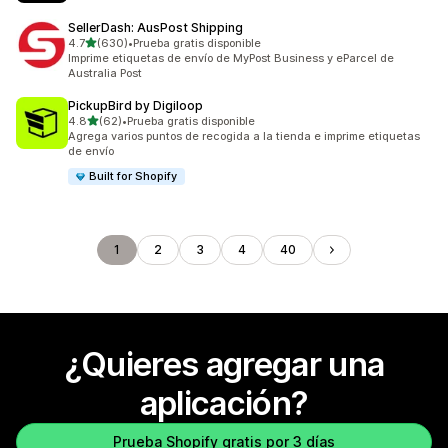
SellerDash: AusPost Shipping
de 5 estrellas
4.7
(630)
•
Prueba gratis disponible
630 reseñas en total
Imprime etiquetas de envío de MyPost Business y eParcel de
Australia Post
PickupBird by Digiloop
de 5 estrellas
4.8
(62)
•
Prueba gratis disponible
62 reseñas en total
Agrega varios puntos de recogida a la tienda e imprime etiquetas
de envío
Built for Shopify
1
2
3
4
40
¿Quieres agregar una
aplicación?
Prueba Shopify gratis por 3 días