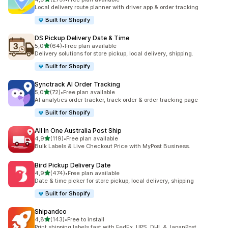
279 recensioni totali
Local delivery route planner with driver app & order tracking
Built for Shopify
DS Pickup Delivery Date & Time
stelle su 5
5,0
(64)
•
Free plan available
64 recensioni totali
Delivery solutions for store pickup, local delivery, shipping.
Built for Shopify
Synctrack AI Order Tracking
stelle su 5
5,0
(72)
•
Free plan available
72 recensioni totali
AI analytics order tracker, track order & order tracking page
Built for Shopify
All In One Australia Post Ship
stelle su 5
4,9
(119)
•
Free plan available
119 recensioni totali
Bulk Labels & Live Checkout Price with MyPost Business.
Bird Pickup Delivery Date
stelle su 5
4,9
(474)
•
Free plan available
474 recensioni totali
Date & time picker for store pickup, local delivery, shipping
Built for Shopify
Shipandco
stelle su 5
4,8
(143)
•
Free to install
143 recensioni totali
Print shipping labels fast with FedEx, UPS, DHL & JapanPost.