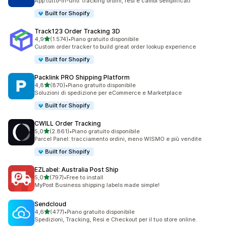
App tutto-in-uno: tracking ordini, resi e cambi semplificati
Built for Shopify
Track123 Order Tracking 3D
stelle su 5
4,9
(1.574)
•
Piano gratuito disponibile
1574 recensioni totali
Custom order tracker to build great order lookup experience
Built for Shopify
Packlink PRO Shipping Platform
stelle su 5
4,8
(870)
•
Piano gratuito disponibile
870 recensioni totali
Soluzioni di spedizione per eCommerce e Marketplace
Built for Shopify
CWILL Order Tracking
stelle su 5
5,0
(2.861)
•
Piano gratuito disponibile
2861 recensioni totali
Parcel Panel: tracciamento ordini, meno WISMO e più vendite
Built for Shopify
EZLabel: Australia Post Ship
stelle su 5
5,0
(797)
•
Free to install
797 recensioni totali
MyPost Business shipping labels made simple!
Sendcloud
stelle su 5
4,6
(477)
•
Piano gratuito disponibile
477 recensioni totali
Spedizioni, Tracking, Resi e Checkout per il tuo store online.