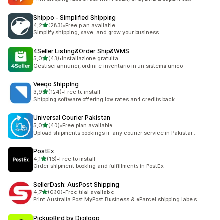
Shippo ‑ Simplified Shipping
stelle su 5
4,2
(283)
•
Free plan available
283 recensioni totali
Simplify shipping, save, and grow your business
4Seller Listing&Order Ship&WMS
stelle su 5
5,0
(43)
•
Installazione gratuita
43 recensioni totali
Gestisci annunci, ordini e inventario in un sistema unico
Veeqo Shipping
stelle su 5
3,9
(124)
•
Free to install
124 recensioni totali
Shipping software offering low rates and credits back
Universal Courier Pakistan
stelle su 5
5,0
(40)
•
Free plan available
40 recensioni totali
Upload shipments bookings in any courier service in Pakistan.
PostEx
stelle su 5
4,1
(16)
•
Free to install
16 recensioni totali
Order shipment booking and fulfillments in PostEx
SellerDash: AusPost Shipping
stelle su 5
4,7
(630)
•
Free trial available
630 recensioni totali
Print Australia Post MyPost Business & eParcel shipping labels
PickupBird by Digiloop