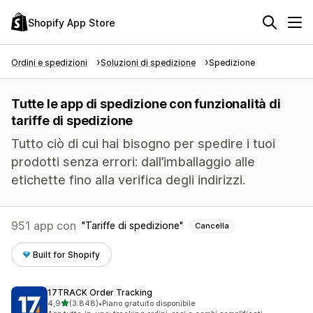
Shopify App Store
Ordini e spedizioni
Soluzioni di spedizione
Spedizione
Tutte le app di spedizione con funzionalità di
tariffe di spedizione
Tutto ciò di cui hai bisogno per spedire i tuoi
prodotti senza errori: dall’imballaggio alle
etichette fino alla verifica degli indirizzi.
951 app con
Tariffe di spedizione
Cancella
Built for Shopify
17TRACK Order Tracking
stelle su 5
4,9
(3.848)
•
Piano gratuito disponibile
3848 recensioni totali