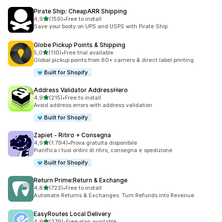
Pirate Ship: CheapARR Shipping
stelle su 5
4,9
(159)
•
Free to install
159 recensioni totali
Save your booty on UPS and USPS with Pirate Ship
Globe Pickup Points & Shipping
stelle su 5
5,0
(110)
•
Free trial available
110 recensioni totali
Global pickup points from 60+ carriers & direct label printing
Built for Shopify
Address Validator AddressHero
stelle su 5
4,9
(215)
•
Free to install
215 recensioni totali
Avoid address errors with address validation
Built for Shopify
Zapiet ‑ Ritiro + Consegna
stelle su 5
4,9
(1.794)
•
Prova gratuita disponibile
1794 recensioni totali
Pianifica i tuoi ordini di ritiro, consegna e spedizione
Built for Shopify
Return Prime:Return & Exchange
stelle su 5
4,8
(723)
•
Free to install
723 recensioni totali
Automate Returns & Exchanges. Turn Refunds into Revenue
EasyRoutes Local Delivery
stelle su 5
4,9
(279)
•
Free plan available