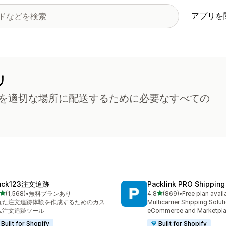
アプリを
リ
を適切な場所に配送するために必要なすべての
ack123注文追跡
Packlink PRO Shipping
5つ星中
5つ星中
(1,568)
•
無料プランあり
4.8
(869)
•
Free plan avail
計レビュー数：1568件
合計レビュー数：869件
れた注文追跡体験を作成するためのカス
Multicarrier Shipping Solut
ム注文追跡ツール
eCommerce and Marketpl
Built for Shopify
Built for Shopify