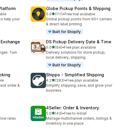
Platform
Globe Pickup Points & Shipping
5つ星中
able
5.0
(111)
•
Free trial available
合計レビュー数：111件
to help your
Global pickup points from 60+ carriers
& direct label printing
Built for Shopify
& Exchange
DS Pickup Delivery Date & Time
5つ星中
5.0
(64)
•
Free plan available
合計レビュー数：64件
nges. Turn
Delivery solutions for store pickup,
local delivery, shipping.
Built for Shopify
cking
Shippo ‑ Simplified Shipping
5つ星中
ble
4.2
(283)
•
Free plan available
合計レビュー数：283件
track order &
Simplify shipping, save, and grow your
business
4Seller: Order & Inventory
5つ星中
5.0
(43)
•
Free to install
合計レビュー数：43件
 low rates
Manage multichannel orders, listings &
inventory in one place