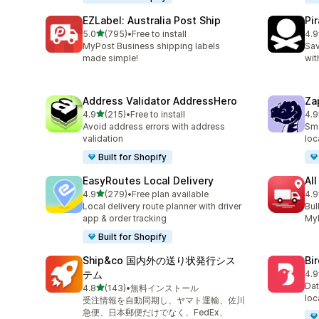
EZLabel: Australia Post Ship
Pi
5つ星中
5.0
(795)
•
Free to install
4.9
合計レビュー数：795件
合
MyPost Business shipping labels
Sav
made simple!
wit
Address Validator AddressHero
Za
5つ星中
4.9
(215)
•
Free to install
4.9
合計レビュー数：215件
合
Avoid address errors with address
Sma
validation
loc
Built for Shopify
EasyRoutes Local Delivery
All
5つ星中
4.9
(279)
•
Free plan available
4.9
合計レビュー数：279件
合
Local delivery route planner with driver
Bul
app & order tracking
MyP
Built for Shopify
Ship&co 国内外の送り状発行シス
Bi
テム
4.9
合
Dat
5つ星中
4.8
(143)
•
無料インストール
合計レビュー数：143件
loc
受注情報を自動同期し、ヤマト運輸、佐川
急便、日本郵便だけでなく、FedEx、