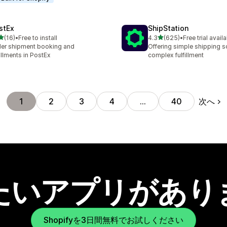
stEx
ShipStation
5つ星中
5つ星中
(16)
•
Free to install
4.3
(625)
•
Free trial avail
計レビュー数：16件
合計レビュー数：625件
er shipment booking and
Offering simple shipping so
fillments in PostEx
complex fulfillment
次へ
1
2
3
4
…
40
たいアプリがあり
Shopifyを3日間無料でお試しください