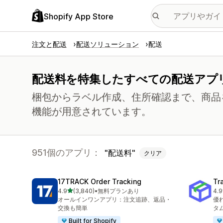
Shopify App Store
注文と配送
配送ソリューション
配送
配送料を特集したすべての配送アプ
梱包からラベル作成、住所確認まで、商品
機能が用意されています。
951個のアプリ：
配送料
クリア
17TRACK Order Tracking
Tr
5つ星中
4.9
(3,840)
•
無料プランあり
4.9
合計レビュー数：3840件
合
オールインワンアプリ：注文追跡、返品・
優
交換も簡単
タ
Built for Shopify