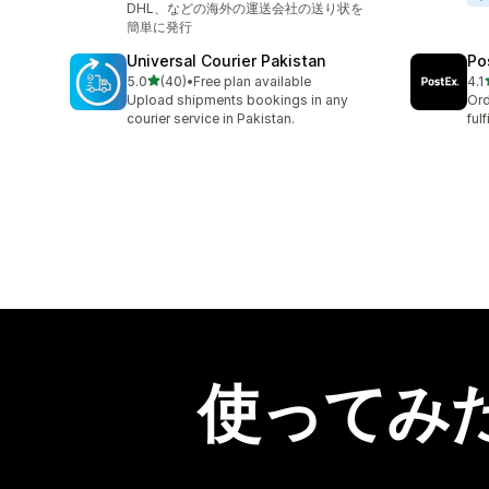
DHL、などの海外の運送会社の送り状を
簡単に発行
Universal Courier Pakistan
Po
5つ星中
5.0
(40)
•
Free plan available
4.1
合計レビュー数：40件
合
Upload shipments bookings in any
Ord
courier service in Pakistan.
ful
使ってみ