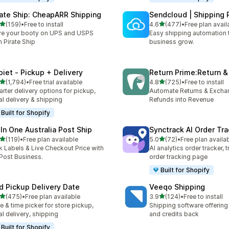
rate Ship: CheapARR Shipping
Sendcloud | Shipping 
5つ星中
5つ星中
(159)
•
Free to install
4.6
(477)
•
Free plan avail
計レビュー数：159件
合計レビュー数：477件
e your booty on UPS and USPS
Easy shipping automation 
h Pirate Ship
business grow.
piet ‑ Pickup + Delivery
Return Prime:Return 
5つ星中
5つ星中
(1,794)
•
Free trial available
4.8
(725)
•
Free to install
計レビュー数：1794件
合計レビュー数：725件
rter delivery options for pickup,
Automate Returns & Excha
al delivery & shipping
Refunds into Revenue
Built for Shopify
 In One Australia Post Ship
Synctrack AI Order Tra
5つ星中
5つ星中
(119)
•
Free plan available
5.0
(72)
•
Free plan availa
計レビュー数：119件
合計レビュー数：72件
k Labels & Live Checkout Price with
AI analytics order tracker, 
ost Business.
order tracking page
Built for Shopify
rd Pickup Delivery Date
Veeqo Shipping
5つ星中
5つ星中
(475)
•
Free plan available
3.9
(124)
•
Free to install
計レビュー数：475件
合計レビュー数：124件
e & time picker for store pickup,
Shipping software offering
al delivery, shipping
and credits back
Built for Shopify