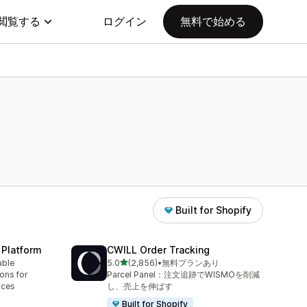
閲覧する
ログイン
無料で始める
Built for Shopify
 Platform
CWILL Order Tracking
5つ星中
able
5.0
(2,856)
•
無料プランあり
合計レビュー数：2856件
ions for
Parcel Panel：注文追跡でWISMOを削減
aces
し、売上を伸ばす
Built for Shopify