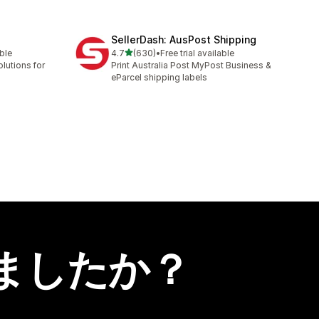
SellerDash: AusPost Shipping
5つ星中
able
4.7
(630)
•
Free trial available
合計レビュー数：630件
lutions for
Print Australia Post MyPost Business &
eParcel shipping labels
ましたか？