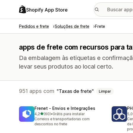
Shopify App Store
Pedidos e frete
Soluções de frete
Frete
apps de frete com recursos para ta
Da embalagem às etiquetas e confirmaçã
levar seus produtos ao local certo.
951 apps com
Taxas de frete
Limpar
Frenet ‑ Envios e Integrações
PH
de 5 estrelas
4,2
(60)
•
Grátis para instalar
5,0
60 avaliações ao todo
620
Correios e transportadoras com
Cer
descontos no frete
da 
pro