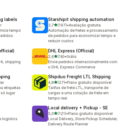
g labels
Starshipit shipping automation
de 5 estrelas
r
3,7
(197)
•
Avaliação gratuita
197 avaliações ao todo
nomize tempo
Automação de fretes e processamento
pedidos.
de pedidos para economizar tempo e
reduzir custos
ficial)
DHL Express (Official)
de 5 estrelas
2,6
(18)
•
Grátis
18 avaliações ao todo
HL shipping
Envie pedidos internacionalmente com
o DHL Express Commerce
pping
Shipduo Freight LTL Shipping
de 5 estrelas
lar
4,8
(27)
•
Plano gratuito disponível
27 avaliações ao todo
ma etiquetas
Tarifas de frete LTL, transporte de
 só lugar
cargas e uma cotação de frete em
tempo real
Local delivery + Pickup ‑ SE
de 5 estrelas
5,0
(121)
•
Plano gratuito disponível
121 avaliações ao todo
 logistics
Local Delivery, Store Pickup Scheduler,
Delivery Route Planner