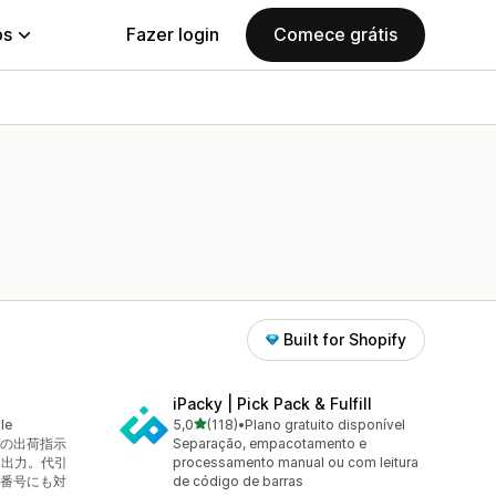
ps
Fazer login
Comece grátis
Built for Shopify
iPacky | Pick Pack & Fulfill
de 5 estrelas
le
5,0
(118)
•
Plano gratuito disponível
118 avaliações ao todo
の出荷指示
Separação, empacotamento e
ク出力。代引
processamento manual ou com leitura
番号にも対
de código de barras