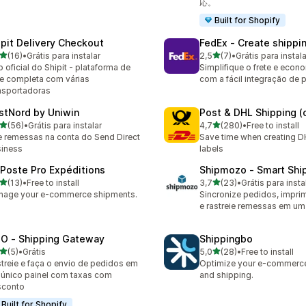
応。
Built for Shopify
ipit Delivery Checkout
FedEx ‑ Create shippin
de 5 estrelas
de 5 estrelas
(16)
•
Grátis para instalar
2,5
(7)
•
Grátis para instala
avaliações ao todo
7 avaliações ao todo
 oficial do Shipit - plataforma de
Simplifique o frete e eco
te completa com várias
com a fácil integração de 
nsportadoras
stNord by Uniwin
Post & DHL Shipping (of
de 5 estrelas
de 5 estrelas
(56)
•
Grátis para instalar
4,7
(280)
•
Free to install
avaliações ao todo
280 avaliações ao todo
e remessas na conta do Send Direct
Save time when creating D
iness
labels
 Poste Pro Expéditions
Shipmozo ‑ Smart Shi
de 5 estrelas
de 5 estrelas
(13)
•
Free to install
3,7
(23)
•
Grátis para insta
avaliações ao todo
23 avaliações ao todo
nage your e-commerce shipments.
Sincronize pedidos, impri
e rastreie remessas em um
O ‑ Shipping Gateway
Shippingbo
de 5 estrelas
de 5 estrelas
(5)
•
Grátis
5,0
(28)
•
Free to install
valiações ao todo
28 avaliações ao todo
treie e faça o envio de pedidos em
Optimize your e-commerce
único painel com taxas com
and shipping.
sconto
Built for Shopify