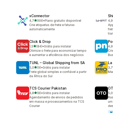
xConnector
Sh
de 5 estrelas
4,7
(69)
•
Plano gratuito disponível
4,9
69 avaliações ao todo
16 
Crie etiquetas de frete e faturas
App
automaticamente
fre
tra
Click & Drop
Po
de 5 estrelas
1,5
(84)
•
Grátis para instalar
4,9
84 avaliações ao todo
56 
Otimize o frete para economizar tempo
Cri
e aumentar a eficiência dos negócios
Bus
TUNL – Global Shipping from SA
La
de 5 estrelas
5,0
(9)
•
Grátis para instalar
3,7
9 avaliações ao todo
13 
Frete global simples e confiável a partir
Ma
da África do Sul
TCS Courier Pakistan
OT
de 5 estrelas
4,8
(8)
•
Grátis para instalar
5,0
8 avaliações ao todo
5 a
Agendamento de envios de pedidos
Ras
em massa e processamentos na TCS
um 
Courier
de