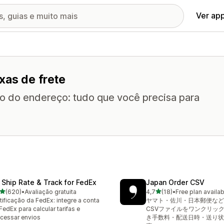
Ver ap
xas de frete
o do endereço: tudo que você precisa para
 Ship Rate & Track for FedEx
Japan Order CSV
de 5 estrelas
de 5 estrelas
(620)
•
Avaliação gratuita
4,7
(18)
•
Free plan availab
 avaliações ao todo
18 avaliações ao todo
tificação da FedEx: integre a conta
ヤマト・佐川・日本郵便など
FedEx para calcular tarifas e
CSVファイルをワンクリッ
cessar envios
き手数料・配送日時・送り状