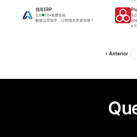
领星ERP
Pl
de 5 estrelas
5,0
(1)
•
免费安装
5,0
1 avaliações ao todo
144
解放运营双手，让跨境生意更简单！
Int
o S
Anterior
Que