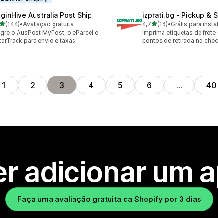
uginHive Australia Post Ship
izprati.bg ‑ Pickup & 
de 5 estrelas
de 5 estrelas
(144)
•
Avaliação gratuita
4,7
(16)
•
Grátis para insta
 avaliações ao todo
16 avaliações ao todo
egre o AusPost MyPost, o eParcel e
Imprima etiquetas de frete
tarTrack para envio e taxas
pontos de retirada no che
1
2
3
4
5
6
…
40
r adicionar um 
Faça uma avaliação gratuita da Shopify por 3 dias