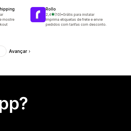
Shipping
Rollo
de 5 estrelas
lar
2,4
(10)
•
Grátis para instalar
10 avaliações ao todo
 e mostre
Imprima etiquetas de frete e envie
ckout
pedidos com tarifas com desconto.
Avançar
app?