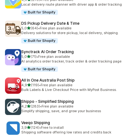
279 total de avaliações
Local delivery route planner with driver app & order tracking
Built for Shopify
DS Pickup Delivery Date & Time
de 5 estrelas
5,0
(64)
•
Free plan available
64 total de avaliações
Delivery solutions for store pickup, local delivery, shipping.
Built for Shopify
Synctrack AI Order Tracking
de 5 estrelas
5,0
(71)
•
Free plan available
71 total de avaliações
AI analytics order tracker, track order & order tracking page
Built for Shopify
All In One Australia Post Ship
de 5 estrelas
4,9
(119)
•
Free plan available
119 total de avaliações
Bulk Labels & Live Checkout Price with MyPost Business.
Shippo ‑ Simplified Shipping
de 5 estrelas
4,2
(283)
•
Free plan available
283 total de avaliações
Simplify shipping, save, and grow your business
Veeqo Shipping
de 5 estrelas
3,9
(124)
•
Free to install
124 total de avaliações
Shipping software offering low rates and credits back