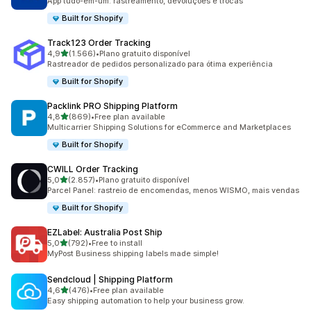
App tudo-em-um: rastreamento, devoluções e trocas
Built for Shopify
Track123 Order Tracking
de 5 estrelas
4,9
(1.566)
•
Plano gratuito disponível
1566 total de avaliações
Rastreador de pedidos personalizado para ótima experiência
Built for Shopify
Packlink PRO Shipping Platform
de 5 estrelas
4,8
(869)
•
Free plan available
869 total de avaliações
Multicarrier Shipping Solutions for eCommerce and Marketplaces
Built for Shopify
CWILL Order Tracking
de 5 estrelas
5,0
(2.857)
•
Plano gratuito disponível
2857 total de avaliações
Parcel Panel: rastreio de encomendas, menos WISMO, mais vendas
Built for Shopify
EZLabel: Australia Post Ship
de 5 estrelas
5,0
(792)
•
Free to install
792 total de avaliações
MyPost Business shipping labels made simple!
Sendcloud | Shipping Platform
de 5 estrelas
4,6
(476)
•
Free plan available
476 total de avaliações
Easy shipping automation to help your business grow.