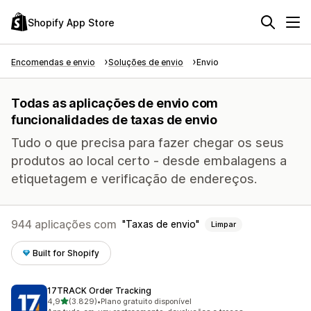
Shopify App Store
Encomendas e envio
Soluções de envio
Envio
Todas as aplicações de envio com
funcionalidades de taxas de envio
Tudo o que precisa para fazer chegar os seus
produtos ao local certo - desde embalagens a
etiquetagem e verificação de endereços.
944 aplicações com
Taxas de envio
Limpar
Built for Shopify
17TRACK Order Tracking
de 5 estrelas
4,9
(3.829)
•
Plano gratuito disponível
3829 total de avaliações