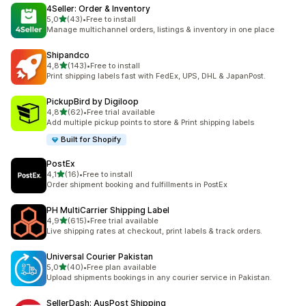
4Seller: Order & Inventory
de 5 estrelas
5,0
(43)
•
Free to install
43 total de avaliações
Manage multichannel orders, listings & inventory in one place
Shipandco
de 5 estrelas
4,8
(143)
•
Free to install
143 total de avaliações
Print shipping labels fast with FedEx, UPS, DHL & JapanPost.
PickupBird by Digiloop
de 5 estrelas
4,8
(62)
•
Free trial available
62 total de avaliações
Add multiple pickup points to store & Print shipping labels
Built for Shopify
PostEx
de 5 estrelas
4,1
(16)
•
Free to install
16 total de avaliações
Order shipment booking and fulfillments in PostEx
PH MultiCarrier Shipping Label
de 5 estrelas
4,9
(615)
•
Free trial available
615 total de avaliações
Live shipping rates at checkout, print labels & track orders.
Universal Courier Pakistan
de 5 estrelas
5,0
(40)
•
Free plan available
40 total de avaliações
Upload shipments bookings in any courier service in Pakistan.
SellerDash: AusPost Shipping