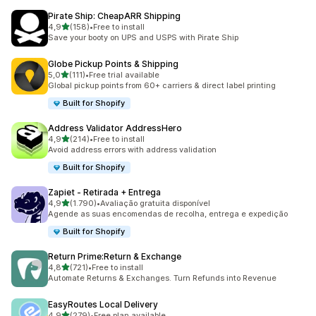
Pirate Ship: CheapARR Shipping
de 5 estrelas
4,9
(158)
•
Free to install
158 total de avaliações
Save your booty on UPS and USPS with Pirate Ship
Globe Pickup Points & Shipping
de 5 estrelas
5,0
(111)
•
Free trial available
111 total de avaliações
Global pickup points from 60+ carriers & direct label printing
Built for Shopify
Address Validator AddressHero
de 5 estrelas
4,9
(214)
•
Free to install
214 total de avaliações
Avoid address errors with address validation
Built for Shopify
Zapiet ‑ Retirada + Entrega
de 5 estrelas
4,9
(1.790)
•
Avaliação gratuita disponível
1790 total de avaliações
Agende as suas encomendas de recolha, entrega e expedição
Built for Shopify
Return Prime:Return & Exchange
de 5 estrelas
4,8
(721)
•
Free to install
721 total de avaliações
Automate Returns & Exchanges. Turn Refunds into Revenue
EasyRoutes Local Delivery
de 5 estrelas
4,9
(279)
•
Free plan available