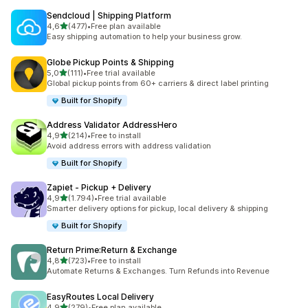
Sendcloud | Shipping Platform
5 yıldız üzerinden
4,6
(477)
•
Free plan available
toplam 477 değerlendirme
Easy shipping automation to help your business grow.
Globe Pickup Points & Shipping
5 yıldız üzerinden
5,0
(111)
•
Free trial available
toplam 111 değerlendirme
Global pickup points from 60+ carriers & direct label printing
Built for Shopify
Address Validator AddressHero
5 yıldız üzerinden
4,9
(214)
•
Free to install
toplam 214 değerlendirme
Avoid address errors with address validation
Built for Shopify
Zapiet ‑ Pickup + Delivery
5 yıldız üzerinden
4,9
(1.794)
•
Free trial available
toplam 1794 değerlendirme
Smarter delivery options for pickup, local delivery & shipping
Built for Shopify
Return Prime:Return & Exchange
5 yıldız üzerinden
4,8
(723)
•
Free to install
toplam 723 değerlendirme
Automate Returns & Exchanges. Turn Refunds into Revenue
EasyRoutes Local Delivery
5 yıldız üzerinden
4,9
(279)
•
Free plan available