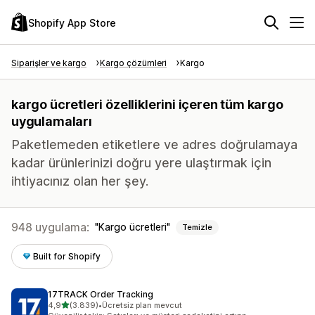
Shopify App Store
Siparişler ve kargo
Kargo çözümleri
Kargo
kargo ücretleri özelliklerini içeren tüm kargo
uygulamaları
Paketlemeden etiketlere ve adres doğrulamaya
kadar ürünlerinizi doğru yere ulaştırmak için
ihtiyacınız olan her şey.
948 uygulama:
Kargo ücretleri
Temizle
Built for Shopify
17TRACK Order Tracking
5 yıldız üzerinden
4,9
(3.839)
•
Ücretsiz plan mevcut
toplam 3839 değerlendirme