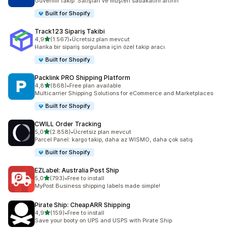
Güvenilir takip: Satışları ve müşteri sadakatini artırın
Built for Shopify
Track123 Sipariş Takibi
5 yıldız üzerinden
4,9
(1.567)
•
Ücretsiz plan mevcut
toplam 1567 değerlendirme
Harika bir sipariş sorgulama için özel takip aracı.
Built for Shopify
Packlink PRO Shipping Platform
5 yıldız üzerinden
4,8
(868)
•
Free plan available
toplam 868 değerlendirme
Multicarrier Shipping Solutions for eCommerce and Marketplaces
Built for Shopify
CWILL Order Tracking
5 yıldız üzerinden
5,0
(2.858)
•
Ücretsiz plan mevcut
toplam 2858 değerlendirme
Parcel Panel: kargo takip, daha az WISMO, daha çok satış
Built for Shopify
EZLabel: Australia Post Ship
5 yıldız üzerinden
5,0
(793)
•
Free to install
toplam 793 değerlendirme
MyPost Business shipping labels made simple!
Pirate Ship: CheapARR Shipping
5 yıldız üzerinden
4,9
(159)
•
Free to install
toplam 159 değerlendirme
Save your booty on UPS and USPS with Pirate Ship