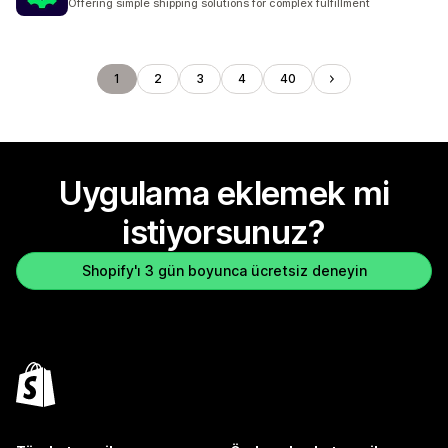
Offering simple shipping solutions for complex fulfillment
1
2
3
4
40
Uygulama eklemek mi
istiyorsunuz?
Shopify'ı 3 gün boyunca ücretsiz deneyin