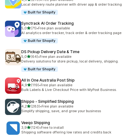
toplam 279 değerlendirme
Local delivery route planner with driver app & order tracking
Built for Shopify
Synctrack AI Order Tracking
5 yıldız üzerinden
5,0
(71)
•
Free plan available
toplam 71 değerlendirme
AI analytics order tracker, track order & order tracking page
Built for Shopify
DS Pickup Delivery Date & Time
5 yıldız üzerinden
5,0
(64)
•
Free plan available
toplam 64 değerlendirme
Delivery solutions for store pickup, local delivery, shipping.
Built for Shopify
All In One Australia Post Ship
5 yıldız üzerinden
4,9
(119)
•
Free plan available
toplam 119 değerlendirme
Bulk Labels & Live Checkout Price with MyPost Business.
Shippo ‑ Simplified Shipping
5 yıldız üzerinden
4,2
(283)
•
Free plan available
toplam 283 değerlendirme
Simplify shipping, save, and grow your business
Veeqo Shipping
5 yıldız üzerinden
3,9
(124)
•
Free to install
toplam 124 değerlendirme
Shipping software offering low rates and credits back