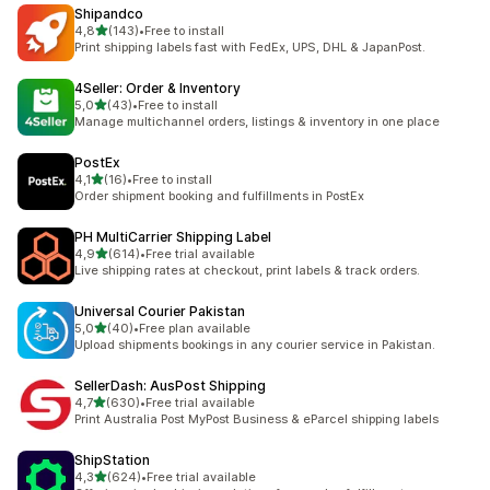
Shipandco
5 yıldız üzerinden
4,8
(143)
•
Free to install
toplam 143 değerlendirme
Print shipping labels fast with FedEx, UPS, DHL & JapanPost.
4Seller: Order & Inventory
5 yıldız üzerinden
5,0
(43)
•
Free to install
toplam 43 değerlendirme
Manage multichannel orders, listings & inventory in one place
PostEx
5 yıldız üzerinden
4,1
(16)
•
Free to install
toplam 16 değerlendirme
Order shipment booking and fulfillments in PostEx
PH MultiCarrier Shipping Label
5 yıldız üzerinden
4,9
(614)
•
Free trial available
toplam 614 değerlendirme
Live shipping rates at checkout, print labels & track orders.
Universal Courier Pakistan
5 yıldız üzerinden
5,0
(40)
•
Free plan available
toplam 40 değerlendirme
Upload shipments bookings in any courier service in Pakistan.
SellerDash: AusPost Shipping
5 yıldız üzerinden
4,7
(630)
•
Free trial available
toplam 630 değerlendirme
Print Australia Post MyPost Business & eParcel shipping labels
ShipStation
5 yıldız üzerinden
4,3
(624)
•
Free trial available
toplam 624 değerlendirme