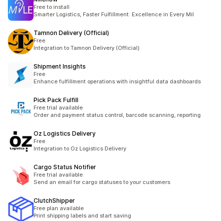
Free to install
Smarter Logistics, Faster Fulfillment: Excellence in Every Mil
Tamnon Delivery (Official)
Free
Integration to Tamnon Delivery (Official)
Shipment Insights
Free
Enhance fulfillment operations with insightful data dashboards
Pick Pack Fulfill
Free trial available
Order and payment status control, barcode scanning, reporting
Oz Logistics Delivery
Free
Integration to Oz Logistics Delivery
Cargo Status Notifier
Free trial available
Send an email for cargo statuses to your customers
ClutchShipper
Free plan available
Print shipping labels and start saving