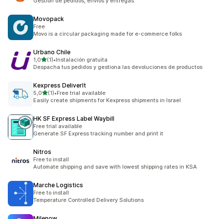
Gestión de pedidos, envíos y entregas.
Movopack
Free
Movo is a circular packaging made for e-commerce folks
Urbano Chile
z 5 hvězd
1,0
(1)
•
Instalación gratuita
Celkový počet recenzí: 1
Despacha tus pedidos y gestiona las devoluciones de productos
Kexpress DeliverIt
z 5 hvězd
5,0
(1)
•
Free trial available
Celkový počet recenzí: 1
Easily create shipments for Kexpress shipments in Israel
HK SF Express Label Waybill
Free trial available
Generate SF Express tracking number and print it
Nitros
Free to install
Automate shipping and save with lowest shipping rates in KSA
Marche Logistics
Free to install
Temperature Controlled Delivery Solutions
Milenow