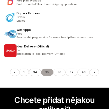
Free plan available
End-to-end fulfillment and shipping operations
Dupack Express
Gratis
Envíos
Weshippo
Free
Provide shipping service for users to ship their store orders
Ideal Delivery (Official)
Free
Integration to Ideal Delivery (Official)
1
34
35
36
37
40
Chcete přidat nějakou