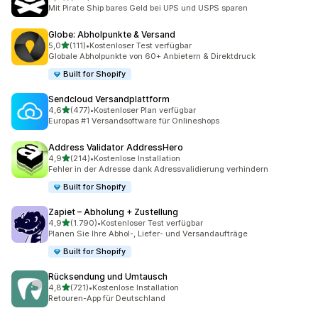
158 Rezensionen insgesamt
Mit Pirate Ship bares Geld bei UPS und USPS sparen
Globe: Abholpunkte & Versand
von 5 Sternen
5,0
(111)
•
Kostenloser Test verfügbar
111 Rezensionen insgesamt
Globale Abholpunkte von 60+ Anbietern & Direktdruck
Built for Shopify
Sendcloud Versandplattform
von 5 Sternen
4,6
(477)
•
Kostenloser Plan verfügbar
477 Rezensionen insgesamt
Europas #1 Versandsoftware für Onlineshops
Address Validator AddressHero
von 5 Sternen
4,9
(214)
•
Kostenlose Installation
214 Rezensionen insgesamt
Fehler in der Adresse dank Adressvalidierung verhindern
Built for Shopify
Zapiet – Abholung + Zustellung
von 5 Sternen
4,9
(1.790)
•
Kostenloser Test verfügbar
1790 Rezensionen insgesamt
Planen Sie Ihre Abhol-, Liefer- und Versandaufträge
Built for Shopify
Rücksendung und Umtausch
von 5 Sternen
4,8
(721)
•
Kostenlose Installation
721 Rezensionen insgesamt
Retouren-App für Deutschland