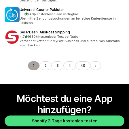
Bestellungen verfolgen.
Universal Courier Pakistan
von 5 Sternen
5,0
(40)
•
Kostenloser Plan verfügbar
40 Rezensionen insgesamt
Übermittle Sendungsbuchungen an beliebige Kurierdienste in
Pakistan.
SellerDash: AusPost Shipping
von 5 Sternen
4,7
(630)
•
Kostenloser Test verfügbar
630 Rezensionen insgesamt
Versandetiketten für MyPost Business und eParcel von Australia
Post drucken
1
2
3
4
40
Möchtest du eine App
hinzufügen?
Shopify 3 Tage kostenlos testen