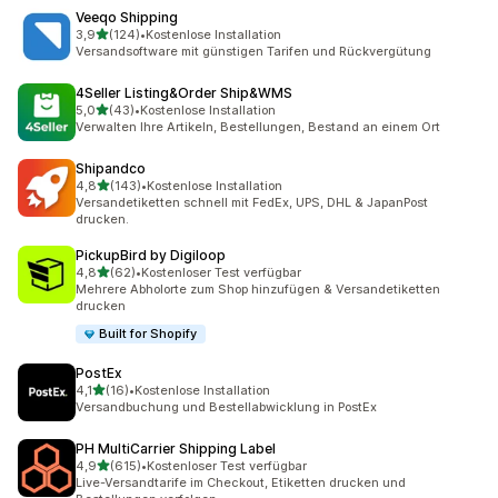
Veeqo Shipping
von 5 Sternen
3,9
(124)
•
Kostenlose Installation
124 Rezensionen insgesamt
Versandsoftware mit günstigen Tarifen und Rückvergütung
4Seller Listing&Order Ship&WMS
von 5 Sternen
5,0
(43)
•
Kostenlose Installation
43 Rezensionen insgesamt
Verwalten Ihre Artikeln, Bestellungen, Bestand an einem Ort
Shipandco
von 5 Sternen
4,8
(143)
•
Kostenlose Installation
143 Rezensionen insgesamt
Versandetiketten schnell mit FedEx, UPS, DHL & JapanPost
drucken.
PickupBird by Digiloop
von 5 Sternen
4,8
(62)
•
Kostenloser Test verfügbar
62 Rezensionen insgesamt
Mehrere Abholorte zum Shop hinzufügen & Versandetiketten
drucken
Built for Shopify
PostEx
von 5 Sternen
4,1
(16)
•
Kostenlose Installation
16 Rezensionen insgesamt
Versandbuchung und Bestellabwicklung in PostEx
PH MultiCarrier Shipping Label
von 5 Sternen
4,9
(615)
•
Kostenloser Test verfügbar
615 Rezensionen insgesamt
Live-Versandtarife im Checkout, Etiketten drucken und