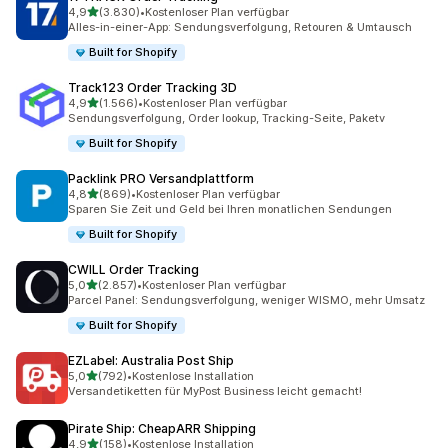
von 5 Sternen
4,9
(3.830)
•
Kostenloser Plan verfügbar
3830 Rezensionen insgesamt
Alles-in-einer-App: Sendungsverfolgung, Retouren & Umtausch
Built for Shopify
Track123 Order Tracking 3D
von 5 Sternen
4,9
(1.566)
•
Kostenloser Plan verfügbar
1566 Rezensionen insgesamt
Sendungsverfolgung, Order lookup, Tracking-Seite, Paketv
Built for Shopify
Packlink PRO Versandplattform
von 5 Sternen
4,8
(869)
•
Kostenloser Plan verfügbar
869 Rezensionen insgesamt
Sparen Sie Zeit und Geld bei Ihren monatlichen Sendungen
Built for Shopify
CWILL Order Tracking
von 5 Sternen
5,0
(2.857)
•
Kostenloser Plan verfügbar
2857 Rezensionen insgesamt
Parcel Panel: Sendungsverfolgung, weniger WISMO, mehr Umsatz
Built for Shopify
EZLabel: Australia Post Ship
von 5 Sternen
5,0
(792)
•
Kostenlose Installation
792 Rezensionen insgesamt
Versandetiketten für MyPost Business leicht gemacht!
Pirate Ship: CheapARR Shipping
von 5 Sternen
4,9
(158)
•
Kostenlose Installation