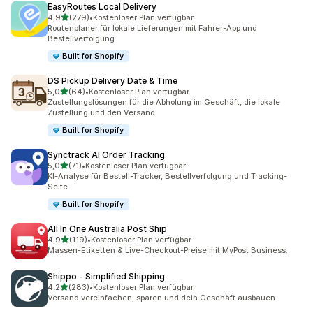
EasyRoutes Local Delivery
von 5 Sternen
4,9
(279)
•
Kostenloser Plan verfügbar
279 Rezensionen insgesamt
Routenplaner für lokale Lieferungen mit Fahrer-App und
Bestellverfolgung
Built for Shopify
DS Pickup Delivery Date & Time
von 5 Sternen
5,0
(64)
•
Kostenloser Plan verfügbar
64 Rezensionen insgesamt
Zustellungslösungen für die Abholung im Geschäft, die lokale
Zustellung und den Versand.
Built for Shopify
Synctrack AI Order Tracking
von 5 Sternen
5,0
(71)
•
Kostenloser Plan verfügbar
71 Rezensionen insgesamt
KI-Analyse für Bestell-Tracker, Bestellverfolgung und Tracking-
Seite
Built for Shopify
All In One Australia Post Ship
von 5 Sternen
4,9
(119)
•
Kostenloser Plan verfügbar
119 Rezensionen insgesamt
Massen-Etiketten & Live-Checkout-Preise mit MyPost Business.
Shippo ‑ Simplified Shipping
von 5 Sternen
4,2
(283)
•
Kostenloser Plan verfügbar
283 Rezensionen insgesamt
Versand vereinfachen, sparen und dein Geschäft ausbauen