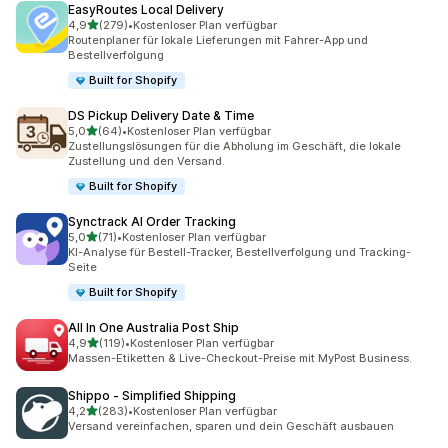
EasyRoutes Local Delivery
von 5 Sternen
4,9
(279)
•
Kostenloser Plan verfügbar
279 Rezensionen insgesamt
Routenplaner für lokale Lieferungen mit Fahrer-App und
Bestellverfolgung
Built for Shopify
DS Pickup Delivery Date & Time
von 5 Sternen
5,0
(64)
•
Kostenloser Plan verfügbar
64 Rezensionen insgesamt
Zustellungslösungen für die Abholung im Geschäft, die lokale
Zustellung und den Versand.
Built for Shopify
Synctrack AI Order Tracking
von 5 Sternen
5,0
(71)
•
Kostenloser Plan verfügbar
71 Rezensionen insgesamt
KI-Analyse für Bestell-Tracker, Bestellverfolgung und Tracking-
Seite
Built for Shopify
All In One Australia Post Ship
von 5 Sternen
4,9
(119)
•
Kostenloser Plan verfügbar
119 Rezensionen insgesamt
Massen-Etiketten & Live-Checkout-Preise mit MyPost Business.
Shippo ‑ Simplified Shipping
von 5 Sternen
4,2
(283)
•
Kostenloser Plan verfügbar
283 Rezensionen insgesamt
Versand vereinfachen, sparen und dein Geschäft ausbauen