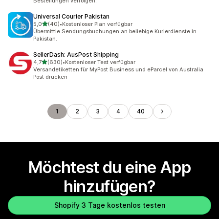
Bestellungen verfolgen.
Universal Courier Pakistan
von 5 Sternen
5,0
(40)
•
Kostenloser Plan verfügbar
40 Rezensionen insgesamt
Übermittle Sendungsbuchungen an beliebige Kurierdienste in
Pakistan.
SellerDash: AusPost Shipping
von 5 Sternen
4,7
(630)
•
Kostenloser Test verfügbar
630 Rezensionen insgesamt
Versandetiketten für MyPost Business und eParcel von Australia
Post drucken
1
2
3
4
40
Möchtest du eine App
hinzufügen?
Shopify 3 Tage kostenlos testen