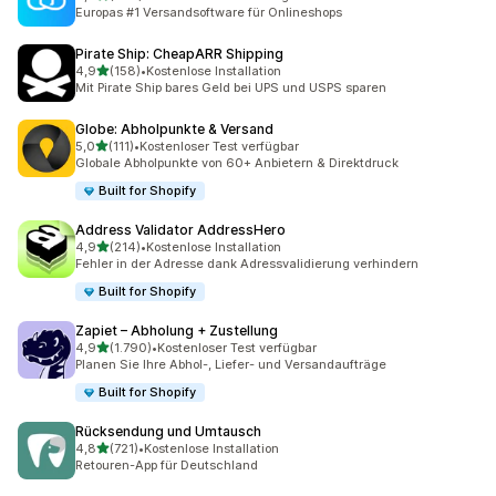
476 Rezensionen insgesamt
Europas #1 Versandsoftware für Onlineshops
Pirate Ship: CheapARR Shipping
von 5 Sternen
4,9
(158)
•
Kostenlose Installation
158 Rezensionen insgesamt
Mit Pirate Ship bares Geld bei UPS und USPS sparen
Globe: Abholpunkte & Versand
von 5 Sternen
5,0
(111)
•
Kostenloser Test verfügbar
111 Rezensionen insgesamt
Globale Abholpunkte von 60+ Anbietern & Direktdruck
Built for Shopify
Address Validator AddressHero
von 5 Sternen
4,9
(214)
•
Kostenlose Installation
214 Rezensionen insgesamt
Fehler in der Adresse dank Adressvalidierung verhindern
Built for Shopify
Zapiet – Abholung + Zustellung
von 5 Sternen
4,9
(1.790)
•
Kostenloser Test verfügbar
1790 Rezensionen insgesamt
Planen Sie Ihre Abhol-, Liefer- und Versandaufträge
Built for Shopify
Rücksendung und Umtausch
von 5 Sternen
4,8
(721)
•
Kostenlose Installation
721 Rezensionen insgesamt
Retouren-App für Deutschland