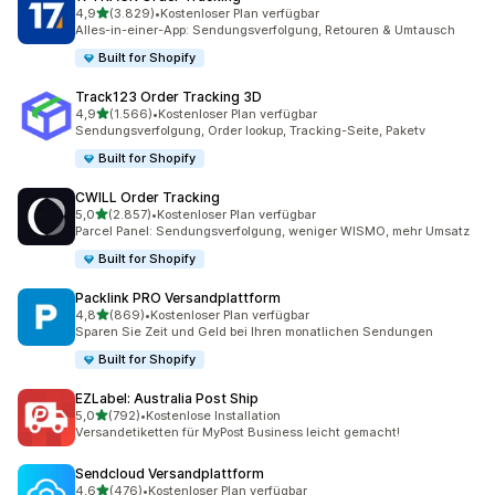
von 5 Sternen
4,9
(3.829)
•
Kostenloser Plan verfügbar
3829 Rezensionen insgesamt
Alles-in-einer-App: Sendungsverfolgung, Retouren & Umtausch
Built for Shopify
Track123 Order Tracking 3D
von 5 Sternen
4,9
(1.566)
•
Kostenloser Plan verfügbar
1566 Rezensionen insgesamt
Sendungsverfolgung, Order lookup, Tracking-Seite, Paketv
Built for Shopify
CWILL Order Tracking
von 5 Sternen
5,0
(2.857)
•
Kostenloser Plan verfügbar
2857 Rezensionen insgesamt
Parcel Panel: Sendungsverfolgung, weniger WISMO, mehr Umsatz
Built for Shopify
Packlink PRO Versandplattform
von 5 Sternen
4,8
(869)
•
Kostenloser Plan verfügbar
869 Rezensionen insgesamt
Sparen Sie Zeit und Geld bei Ihren monatlichen Sendungen
Built for Shopify
EZLabel: Australia Post Ship
von 5 Sternen
5,0
(792)
•
Kostenlose Installation
792 Rezensionen insgesamt
Versandetiketten für MyPost Business leicht gemacht!
Sendcloud Versandplattform
von 5 Sternen
4,6
(476)
•
Kostenloser Plan verfügbar