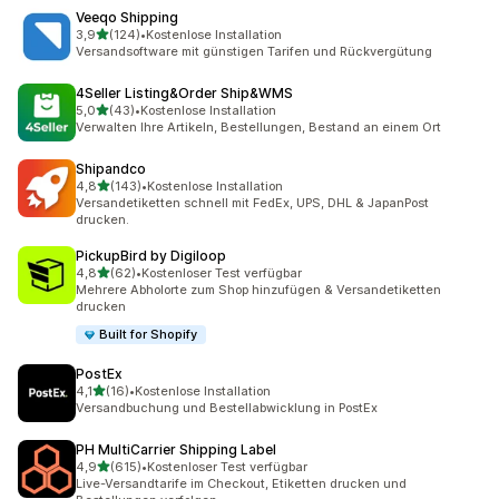
Veeqo Shipping
von 5 Sternen
3,9
(124)
•
Kostenlose Installation
124 Rezensionen insgesamt
Versandsoftware mit günstigen Tarifen und Rückvergütung
4Seller Listing&Order Ship&WMS
von 5 Sternen
5,0
(43)
•
Kostenlose Installation
43 Rezensionen insgesamt
Verwalten Ihre Artikeln, Bestellungen, Bestand an einem Ort
Shipandco
von 5 Sternen
4,8
(143)
•
Kostenlose Installation
143 Rezensionen insgesamt
Versandetiketten schnell mit FedEx, UPS, DHL & JapanPost
drucken.
PickupBird by Digiloop
von 5 Sternen
4,8
(62)
•
Kostenloser Test verfügbar
62 Rezensionen insgesamt
Mehrere Abholorte zum Shop hinzufügen & Versandetiketten
drucken
Built for Shopify
PostEx
von 5 Sternen
4,1
(16)
•
Kostenlose Installation
16 Rezensionen insgesamt
Versandbuchung und Bestellabwicklung in PostEx
PH MultiCarrier Shipping Label
von 5 Sternen
4,9
(615)
•
Kostenloser Test verfügbar
615 Rezensionen insgesamt
Live-Versandtarife im Checkout, Etiketten drucken und