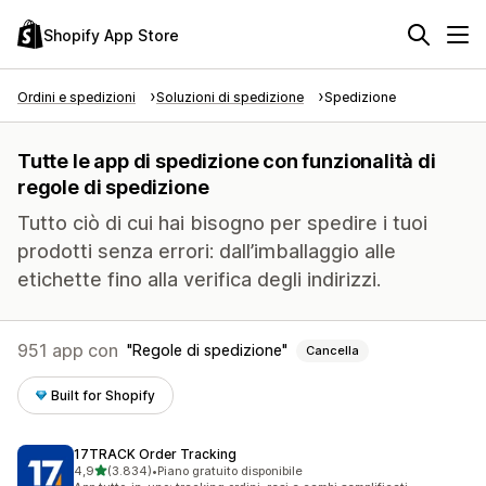
Shopify App Store
Ordini e spedizioni
Soluzioni di spedizione
Spedizione
Tutte le app di spedizione con funzionalità di
regole di spedizione
Tutto ciò di cui hai bisogno per spedire i tuoi
prodotti senza errori: dall’imballaggio alle
etichette fino alla verifica degli indirizzi.
951 app con
Regole di spedizione
Cancella
Built for Shopify
17TRACK Order Tracking
stelle su 5
4,9
(3.834)
•
Piano gratuito disponibile
3834 recensioni totali