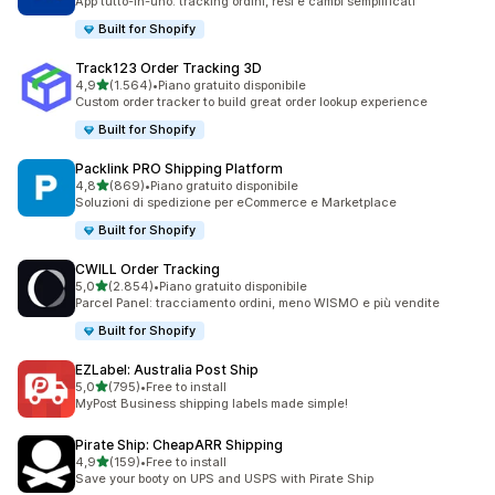
App tutto-in-uno: tracking ordini, resi e cambi semplificati
Built for Shopify
Track123 Order Tracking 3D
stelle su 5
4,9
(1.564)
•
Piano gratuito disponibile
1564 recensioni totali
Custom order tracker to build great order lookup experience
Built for Shopify
Packlink PRO Shipping Platform
stelle su 5
4,8
(869)
•
Piano gratuito disponibile
869 recensioni totali
Soluzioni di spedizione per eCommerce e Marketplace
Built for Shopify
CWILL Order Tracking
stelle su 5
5,0
(2.854)
•
Piano gratuito disponibile
2854 recensioni totali
Parcel Panel: tracciamento ordini, meno WISMO e più vendite
Built for Shopify
EZLabel: Australia Post Ship
stelle su 5
5,0
(795)
•
Free to install
795 recensioni totali
MyPost Business shipping labels made simple!
Pirate Ship: CheapARR Shipping
stelle su 5
4,9
(159)
•
Free to install
159 recensioni totali
Save your booty on UPS and USPS with Pirate Ship