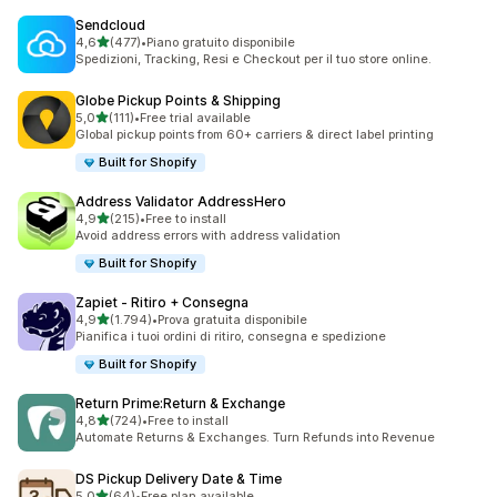
Sendcloud
stelle su 5
4,6
(477)
•
Piano gratuito disponibile
477 recensioni totali
Spedizioni, Tracking, Resi e Checkout per il tuo store online.
Globe Pickup Points & Shipping
stelle su 5
5,0
(111)
•
Free trial available
111 recensioni totali
Global pickup points from 60+ carriers & direct label printing
Built for Shopify
Address Validator AddressHero
stelle su 5
4,9
(215)
•
Free to install
215 recensioni totali
Avoid address errors with address validation
Built for Shopify
Zapiet ‑ Ritiro + Consegna
stelle su 5
4,9
(1.794)
•
Prova gratuita disponibile
1794 recensioni totali
Pianifica i tuoi ordini di ritiro, consegna e spedizione
Built for Shopify
Return Prime:Return & Exchange
stelle su 5
4,8
(724)
•
Free to install
724 recensioni totali
Automate Returns & Exchanges. Turn Refunds into Revenue
DS Pickup Delivery Date & Time
stelle su 5
5,0
(64)
•
Free plan available