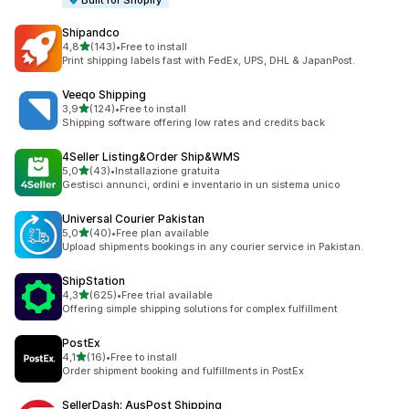
Built for Shopify
Shipandco
stelle su 5
4,8
(143)
•
Free to install
143 recensioni totali
Print shipping labels fast with FedEx, UPS, DHL & JapanPost.
Veeqo Shipping
stelle su 5
3,9
(124)
•
Free to install
124 recensioni totali
Shipping software offering low rates and credits back
4Seller Listing&Order Ship&WMS
stelle su 5
5,0
(43)
•
Installazione gratuita
43 recensioni totali
Gestisci annunci, ordini e inventario in un sistema unico
Universal Courier Pakistan
stelle su 5
5,0
(40)
•
Free plan available
40 recensioni totali
Upload shipments bookings in any courier service in Pakistan.
ShipStation
stelle su 5
4,3
(625)
•
Free trial available
625 recensioni totali
Offering simple shipping solutions for complex fulfillment
PostEx
stelle su 5
4,1
(16)
•
Free to install
16 recensioni totali
Order shipment booking and fulfillments in PostEx
SellerDash: AusPost Shipping