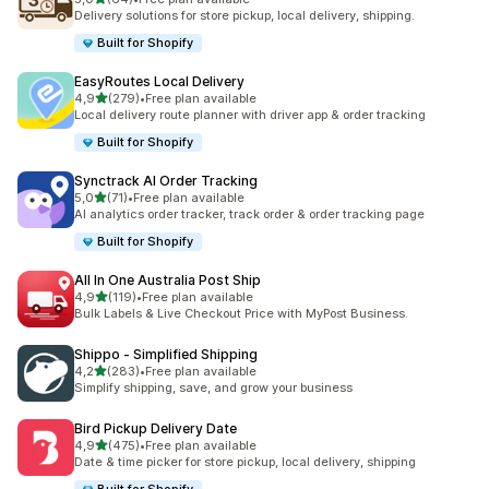
64 recensioni totali
Delivery solutions for store pickup, local delivery, shipping.
Built for Shopify
EasyRoutes Local Delivery
stelle su 5
4,9
(279)
•
Free plan available
279 recensioni totali
Local delivery route planner with driver app & order tracking
Built for Shopify
Synctrack AI Order Tracking
stelle su 5
5,0
(71)
•
Free plan available
71 recensioni totali
AI analytics order tracker, track order & order tracking page
Built for Shopify
All In One Australia Post Ship
stelle su 5
4,9
(119)
•
Free plan available
119 recensioni totali
Bulk Labels & Live Checkout Price with MyPost Business.
Shippo ‑ Simplified Shipping
stelle su 5
4,2
(283)
•
Free plan available
283 recensioni totali
Simplify shipping, save, and grow your business
Bird Pickup Delivery Date
stelle su 5
4,9
(475)
•
Free plan available
475 recensioni totali
Date & time picker for store pickup, local delivery, shipping