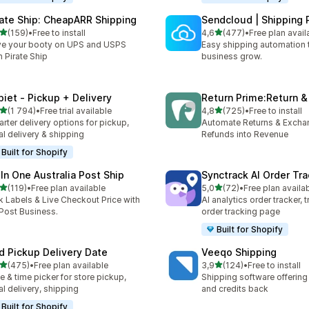
rate Ship: CheapARR Shipping
Sendcloud | Shipping 
na 5 gwiazdek
na 5 gwiazdek
(159)
•
Free to install
4,6
(477)
•
Free plan avail
zna liczba recenzji: 159
Łączna liczba recenzji: 47
e your booty on UPS and USPS
Easy shipping automation 
h Pirate Ship
business grow.
piet ‑ Pickup + Delivery
Return Prime:Return 
na 5 gwiazdek
na 5 gwiazdek
(1 794)
•
Free trial available
4,8
(725)
•
Free to install
zna liczba recenzji: 1794
Łączna liczba recenzji: 72
rter delivery options for pickup,
Automate Returns & Excha
al delivery & shipping
Refunds into Revenue
Built for Shopify
 In One Australia Post Ship
Synctrack AI Order Tra
na 5 gwiazdek
na 5 gwiazdek
(119)
•
Free plan available
5,0
(72)
•
Free plan availa
zna liczba recenzji: 119
Łączna liczba recenzji: 72
k Labels & Live Checkout Price with
AI analytics order tracker, 
ost Business.
order tracking page
Built for Shopify
rd Pickup Delivery Date
Veeqo Shipping
na 5 gwiazdek
na 5 gwiazdek
(475)
•
Free plan available
3,9
(124)
•
Free to install
zna liczba recenzji: 475
Łączna liczba recenzji: 124
e & time picker for store pickup,
Shipping software offering
al delivery, shipping
and credits back
Built for Shopify