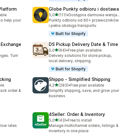
Platform
Globe Punkty odbioru i dostawa
na 5 gwiazdek
able
5,0
(111)
•
Dostępna darmowa wersja próbna
7
Łączna liczba recenzji: 111
to help your
Punkty odbioru od 60+ przewoźników
i pełna obsługa transportu
Built for Shopify
& Exchange
DS Pickup Delivery Date & Time
na 5 gwiazdek
5,0
(64)
•
Free plan available
5
Łączna liczba recenzji: 64
nges. Turn
Delivery solutions for store pickup,
local delivery, shipping.
Built for Shopify
cking
Shippo ‑ Simplified Shipping
na 5 gwiazdek
ble
4,2
(283)
•
Free plan available
Łączna liczba recenzji: 283
track order &
Simplify shipping, save, and grow your
business
4Seller: Order & Inventory
na 5 gwiazdek
5,0
(43)
•
Free to install
Łączna liczba recenzji: 43
 low rates
Manage multichannel orders, listings &
inventory in one place