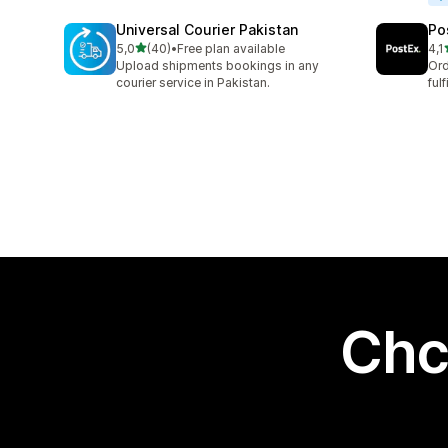
Universal Courier Pakistan
Po
na 5 gwiazdek
5,0
(40)
•
Free plan available
4,1
Łączna liczba recenzji: 40
Łąc
Upload shipments bookings in any
Ord
courier service in Pakistan.
ful
Chc