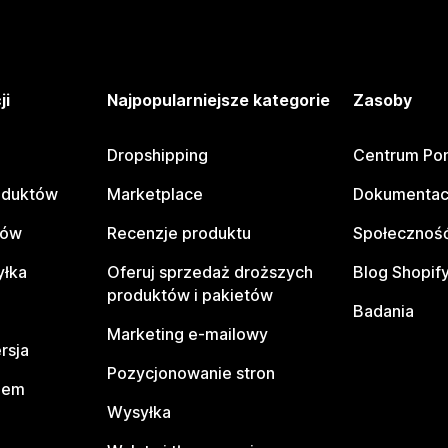
ji
Najpopularniejsze kategorie
Zasoby
Dropshipping
Centrum Po
oduktów
Marketplace
Dokumentac
tów
Recenzje produktu
Społeczność
yłka
Oferuj sprzedaż droższych
Blog Shopif
produktów i pakietów
Badania
Marketing e-mailowy
rsja
Pozycjonowanie stron
pem
Wysyłka