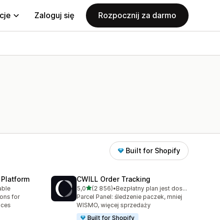
cje
Zaloguj się
Rozpocznij za darmo
Built for Shopify
 Platform
CWILL Order Tracking
na 5 gwiazdek
able
5,0
(2 856)
•
Bezpłatny plan jest dostępny
9
Łączna liczba recenzji: 2856
ions for
Parcel Panel: śledzenie paczek, mniej
aces
WISMO, więcej sprzedaży
Built for Shopify