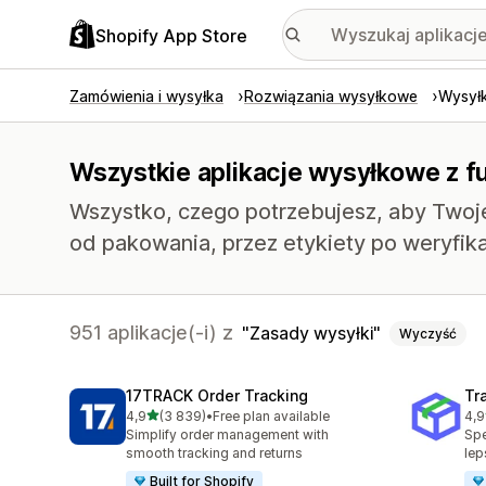
Shopify App Store
Zamówienia i wysyłka
Rozwiązania wysyłkowe
Wysył
Wszystkie aplikacje wysyłkowe z f
Wszystko, czego potrzebujesz, aby Twoj
od pakowania, przez etykiety po weryfika
951 aplikacje(-i) z
Zasady wysyłki
Wyczyść
17TRACK Order Tracking
Tr
na 5 gwiazdek
4,9
(3 839)
•
Free plan available
4,9
Łączna liczba recenzji: 3839
Łąc
Simplify order management with
Spe
smooth tracking and returns
lep
Built for Shopify