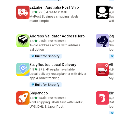
EZLabel: Australia Post Ship
Pi
na 5 gwiazdek
5,0
(795)
•
Free to install
4,9
Łączna liczba recenzji: 795
Łąc
MyPost Business shipping labels
Sav
made simple!
wit
Address Validator AddressHero
Za
na 5 gwiazdek
4,9
(215)
•
Free to install
4,9
Łączna liczba recenzji: 215
Łąc
Avoid address errors with address
Sma
validation
loc
Built for Shopify
EasyRoutes Local Delivery
All
na 5 gwiazdek
4,9
(279)
•
Free plan available
4,9
Łączna liczba recenzji: 279
Łąc
Local delivery route planner with driver
Bul
app & order tracking
MyP
Built for Shopify
Shipandco
Bi
na 5 gwiazdek
4,8
(143)
•
Free to install
4,9
Łączna liczba recenzji: 143
Łąc
Print shipping labels fast with FedEx,
Dat
UPS, DHL & JapanPost.
loc