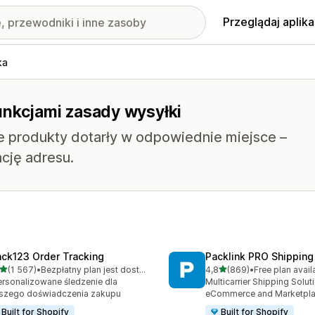
Przeglądaj aplika
ka
unkcjami zasady wysyłki
e produkty dotarły w odpowiednie miejsce –
cję adresu.
ack123 Order Tracking
Packlink PRO Shipping
na 5 gwiazdek
na 5 gwiazdek
(1 567)
•
Bezpłatny plan jest dostępny
4,8
(869)
•
Free plan avail
zna liczba recenzji: 1567
Łączna liczba recenzji: 86
rsonalizowane śledzenie dla
Multicarrier Shipping Solut
szego doświadczenia zakupu
eCommerce and Marketpl
Built for Shopify
Built for Shopify