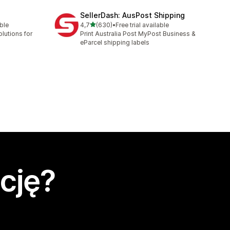
SellerDash: AusPost Shipping
na 5 gwiazdek
able
4,7
(630)
•
Free trial available
5
Łączna liczba recenzji: 630
lutions for
Print Australia Post MyPost Business &
eParcel shipping labels
cję?