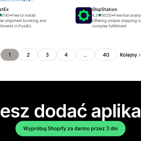
stEx
ShipStation
na 5 gwiazdek
na 5 gwiazdek
(16)
•
Free to install
4,3
(625)
•
Free trial avail
zna liczba recenzji: 16
Łączna liczba recenzji: 62
er shipment booking and
Offering simple shipping so
fillments in PostEx
complex fulfillment
Kolejny
1
2
3
4
…
40
esz dodać aplika
Wypróbuj Shopify za darmo przez 3 dni