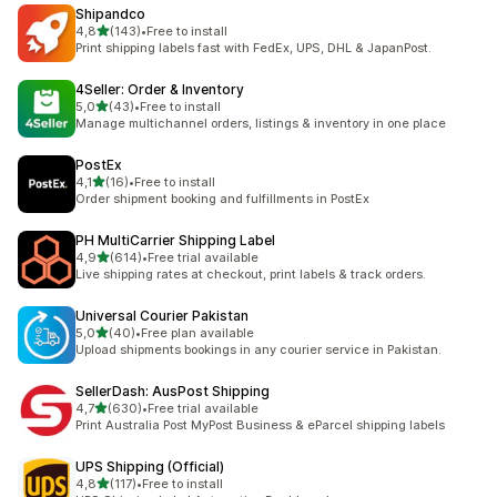
Shipandco
de 5 estrelas
4,8
(143)
•
Free to install
143 total de avaliações
Print shipping labels fast with FedEx, UPS, DHL & JapanPost.
4Seller: Order & Inventory
de 5 estrelas
5,0
(43)
•
Free to install
43 total de avaliações
Manage multichannel orders, listings & inventory in one place
PostEx
de 5 estrelas
4,1
(16)
•
Free to install
16 total de avaliações
Order shipment booking and fulfillments in PostEx
PH MultiCarrier Shipping Label
de 5 estrelas
4,9
(614)
•
Free trial available
614 total de avaliações
Live shipping rates at checkout, print labels & track orders.
Universal Courier Pakistan
de 5 estrelas
5,0
(40)
•
Free plan available
40 total de avaliações
Upload shipments bookings in any courier service in Pakistan.
SellerDash: AusPost Shipping
de 5 estrelas
4,7
(630)
•
Free trial available
630 total de avaliações
Print Australia Post MyPost Business & eParcel shipping labels
UPS Shipping (Official)
de 5 estrelas
4,8
(117)
•
Free to install
117 total de avaliações