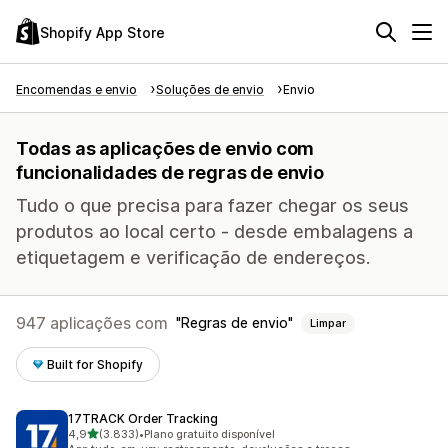
Shopify App Store
Encomendas e envio
Soluções de envio
Envio
Todas as aplicações de envio com
funcionalidades de regras de envio
Tudo o que precisa para fazer chegar os seus
produtos ao local certo - desde embalagens a
etiquetagem e verificação de endereços.
947 aplicações com
Regras de envio
Limpar
Built for Shopify
17TRACK Order Tracking
de 5 estrelas
4,9
(3.833)
•
Plano gratuito disponível
3833 total de avaliações