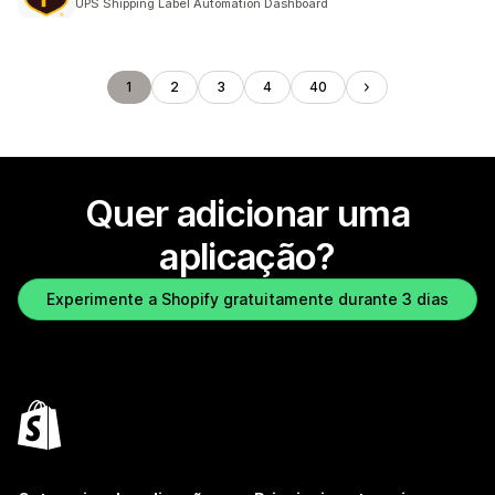
UPS Shipping Label Automation Dashboard
1
2
3
4
40
Quer adicionar uma
aplicação?
Experimente a Shopify gratuitamente durante 3 dias