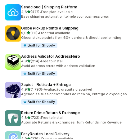
Sendcloud | Shipping Platform
de 5 estrelas
4,6
(477)
•
Free plan available
477 total de avaliações
Easy shipping automation to help your business grow.
Globe Pickup Points & Shipping
de 5 estrelas
5,0
(111)
•
Free trial available
111 total de avaliações
Global pickup points from 60+ carriers & direct label printing
Built for Shopify
Address Validator AddressHero
de 5 estrelas
4,9
(214)
•
Free to install
214 total de avaliações
Avoid address errors with address validation
Built for Shopify
Zapiet ‑ Retirada + Entrega
de 5 estrelas
4,9
(1.793)
•
Avaliação gratuita disponível
1793 total de avaliações
Agende as suas encomendas de recolha, entrega e expedição
Built for Shopify
Return Prime:Return & Exchange
de 5 estrelas
4,8
(723)
•
Free to install
723 total de avaliações
Automate Returns & Exchanges. Turn Refunds into Revenue
EasyRoutes Local Delivery
de 5 estrelas
4,9
(279)
•
Free plan available