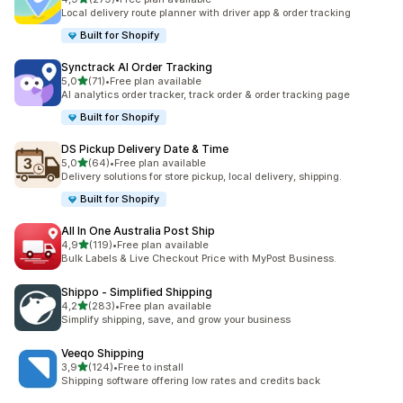
279 total de avaliações
Local delivery route planner with driver app & order tracking
Built for Shopify
Synctrack AI Order Tracking
de 5 estrelas
5,0
(71)
•
Free plan available
71 total de avaliações
AI analytics order tracker, track order & order tracking page
Built for Shopify
DS Pickup Delivery Date & Time
de 5 estrelas
5,0
(64)
•
Free plan available
64 total de avaliações
Delivery solutions for store pickup, local delivery, shipping.
Built for Shopify
All In One Australia Post Ship
de 5 estrelas
4,9
(119)
•
Free plan available
119 total de avaliações
Bulk Labels & Live Checkout Price with MyPost Business.
Shippo ‑ Simplified Shipping
de 5 estrelas
4,2
(283)
•
Free plan available
283 total de avaliações
Simplify shipping, save, and grow your business
Veeqo Shipping
de 5 estrelas
3,9
(124)
•
Free to install
124 total de avaliações
Shipping software offering low rates and credits back