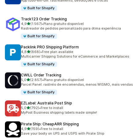
App tudo-em-um: rastreamento, devoluções e trocas
Built for Shopify
Track123 Order Tracking
de 5 estrelas
4,9
(1.567)
•
Plano gratuito disponível
1567 total de avaliações
Rastreador de pedidos personalizado para ótima experiência
Built for Shopify
Packlink PRO Shipping Platform
de 5 estrelas
4,8
(868)
•
Free plan available
868 total de avaliações
Multicarrier Shipping Solutions for eCommerce and Marketplaces
Built for Shopify
CWILL Order Tracking
de 5 estrelas
5,0
(2.857)
•
Plano gratuito disponível
2857 total de avaliações
Parcel Panel: rastreio de encomendas, menos WISMO, mais vendas
Built for Shopify
EZLabel: Australia Post Ship
de 5 estrelas
5,0
(792)
•
Free to install
792 total de avaliações
MyPost Business shipping labels made simple!
Pirate Ship: CheapARR Shipping
de 5 estrelas
4,9
(159)
•
Free to install
159 total de avaliações
Save your booty on UPS and USPS with Pirate Ship