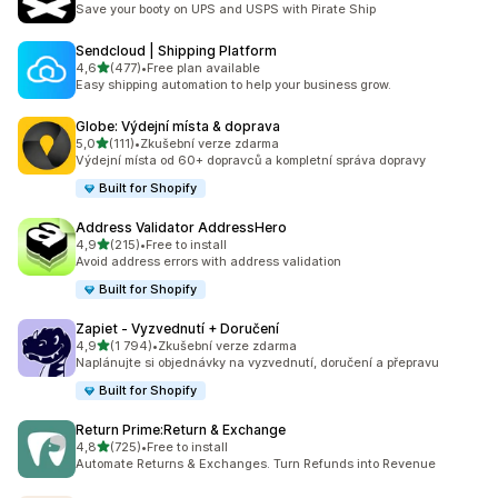
Save your booty on UPS and USPS with Pirate Ship
Sendcloud | Shipping Platform
z 5 hvězd
4,6
(477)
•
Free plan available
Celkový počet recenzí: 477
Easy shipping automation to help your business grow.
Globe: Výdejní místa & doprava
z 5 hvězd
5,0
(111)
•
Zkušební verze zdarma
Celkový počet recenzí: 111
Výdejní místa od 60+ dopravců a kompletní správa dopravy
Built for Shopify
Address Validator AddressHero
z 5 hvězd
4,9
(215)
•
Free to install
Celkový počet recenzí: 215
Avoid address errors with address validation
Built for Shopify
Zapiet ‑ Vyzvednutí + Doručení
z 5 hvězd
4,9
(1 794)
•
Zkušební verze zdarma
Celkový počet recenzí: 1794
Naplánujte si objednávky na vyzvednutí, doručení a přepravu
Built for Shopify
Return Prime:Return & Exchange
z 5 hvězd
4,8
(725)
•
Free to install
Celkový počet recenzí: 725
Automate Returns & Exchanges. Turn Refunds into Revenue