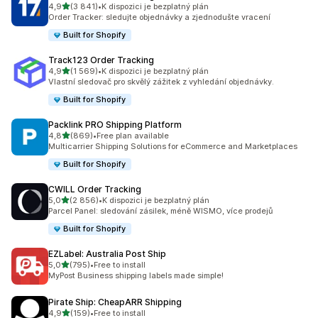
z 5 hvězd
4,9
(3 841)
•
K dispozici je bezplatný plán
Celkový počet recenzí: 3841
Order Tracker: sledujte objednávky a zjednodušte vracení
Built for Shopify
Track123 Order Tracking
z 5 hvězd
4,9
(1 569)
•
K dispozici je bezplatný plán
Celkový počet recenzí: 1569
Vlastní sledovač pro skvělý zážitek z vyhledání objednávky.
Built for Shopify
Packlink PRO Shipping Platform
z 5 hvězd
4,8
(869)
•
Free plan available
Celkový počet recenzí: 869
Multicarrier Shipping Solutions for eCommerce and Marketplaces
Built for Shopify
CWILL Order Tracking
z 5 hvězd
5,0
(2 856)
•
K dispozici je bezplatný plán
Celkový počet recenzí: 2856
Parcel Panel: sledování zásilek, méně WISMO, více prodejů
Built for Shopify
EZLabel: Australia Post Ship
z 5 hvězd
5,0
(795)
•
Free to install
Celkový počet recenzí: 795
MyPost Business shipping labels made simple!
Pirate Ship: CheapARR Shipping
z 5 hvězd
4,9
(159)
•
Free to install
Celkový počet recenzí: 159