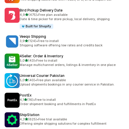
Bird Pickup Delivery Date
z 5 hvězd
4,9
(475)
•
Free plan available
Celkový počet recenzí: 475
Date & time picker for store pickup, local delivery, shipping
Built for Shopify
Veeqo Shipping
z 5 hvězd
3,9
(124)
•
Free to install
Celkový počet recenzí: 124
Shipping software offering low rates and credits back
4Seller: Order & Inventory
z 5 hvězd
5,0
(43)
•
Free to install
Celkový počet recenzí: 43
Manage multichannel orders, listings & inventory in one place
Universal Courier Pakistan
z 5 hvězd
5,0
(40)
•
Free plan available
Celkový počet recenzí: 40
Upload shipments bookings in any courier service in Pakistan.
PostEx
z 5 hvězd
4,1
(16)
•
Free to install
Celkový počet recenzí: 16
Order shipment booking and fulfillments in PostEx
ShipStation
z 5 hvězd
4,3
(625)
•
Free trial available
Celkový počet recenzí: 625
Offering simple shipping solutions for complex fulfillment