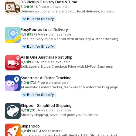
DS Pickup Delivery Date & Time
z 5 hvězd
5,0
(64)
•
Free plan available
Celkový počet recenzí: 64
Delivery solutions for store pickup, local delivery, shipping.
Built for Shopify
EasyRoutes Local Delivery
z 5 hvězd
4,9
(279)
•
Free plan available
Celkový počet recenzí: 279
Local delivery route planner with driver app & order tracking
Built for Shopify
All In One Australia Post Ship
z 5 hvězd
4,9
(119)
•
Free plan available
Celkový počet recenzí: 119
Bulk Labels & Live Checkout Price with MyPost Business.
Synctrack AI Order Tracking
z 5 hvězd
5,0
(72)
•
Free plan available
Celkový počet recenzí: 72
AI analytics order tracker, track order & order tracking page
Built for Shopify
Shippo ‑ Simplified Shipping
z 5 hvězd
4,2
(283)
•
Free plan available
Celkový počet recenzí: 283
Simplify shipping, save, and grow your business
Shipandco
z 5 hvězd
4,8
(143)
•
Free to install
Celkový počet recenzí: 143
Print shipping labels fast with FedEx, UPS, DHL & JapanPost.