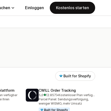
uchen
Einloggen
Kostenlos starten
Built for Shopify
lattform
CWILL Order Tracking
von 5 Sternen
an verfügbar
5,0
(2.857)
•
Kostenloser Plan verfügbar
mt
2857 Rezensionen insgesamt
i Ihren
Parcel Panel: Sendungsverfolgung,
weniger WISMO, mehr Umsatz
Built for Shopify