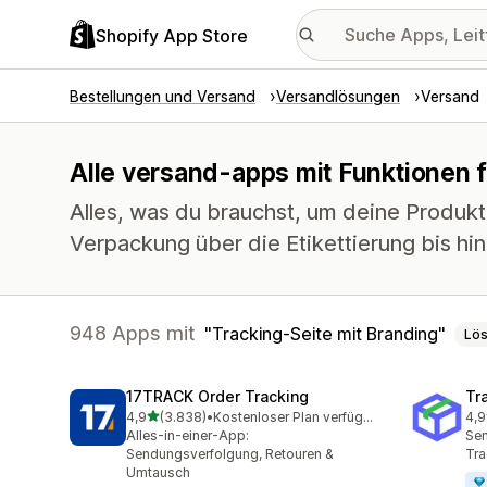
Shopify App Store
Bestellungen und Versand
Versandlösungen
Versand
Alle versand-apps mit Funktionen f
Alles, was du brauchst, um deine Produkt
Verpackung über die Etikettierung bis hi
948 Apps mit
Tracking-Seite mit Branding
Lö
17TRACK Order Tracking
Tr
von 5 Sternen
4,9
(3.838)
•
Kostenloser Plan verfügbar
4,9
3838 Rezensionen insgesamt
156
Alles-in-einer-App:
Sen
Sendungsverfolgung, Retouren &
Tra
Umtausch