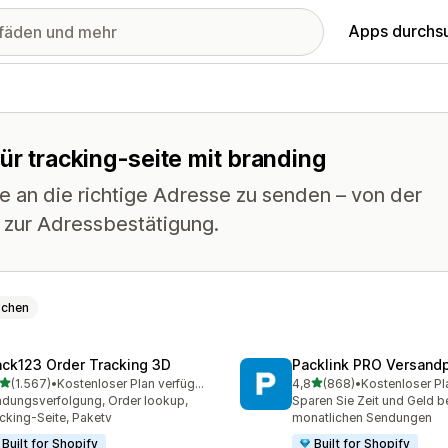
Apps durchs
ür tracking-seite mit branding
e an die richtige Adresse zu senden – von der
n zur Adressbestätigung.
schen
ack123 Order Tracking 3D
Packlink PRO Versandp
von 5 Sternen
von 5 Sternen
(1.567)
•
Kostenloser Plan verfügbar
4,8
(868)
•
Kostenloser Pl
7 Rezensionen insgesamt
868 Rezensionen insgesa
dungsverfolgung, Order lookup,
Sparen Sie Zeit und Geld be
cking-Seite, Paketv
monatlichen Sendungen
Built for Shopify
Built for Shopify