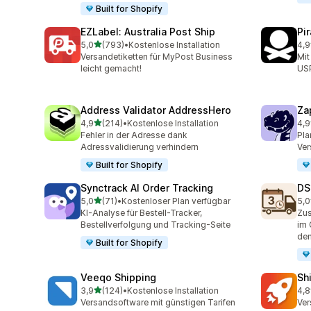
Built for Shopify
EZLabel: Australia Post Ship
Pi
von 5 Sternen
5,0
(793)
•
Kostenlose Installation
4,9
793 Rezensionen insgesamt
159
Versandetiketten für MyPost Business
Mit
leicht gemacht!
US
Address Validator AddressHero
Za
von 5 Sternen
4,9
(214)
•
Kostenlose Installation
4,9
214 Rezensionen insgesamt
179
Fehler in der Adresse dank
Pla
Adressvalidierung verhindern
Ver
Built for Shopify
Synctrack AI Order Tracking
DS
von 5 Sternen
5,0
(71)
•
Kostenloser Plan verfügbar
5,0
71 Rezensionen insgesamt
64 
KI-Analyse für Bestell-Tracker,
Zus
Bestellverfolgung und Tracking-Seite
im 
den
Built for Shopify
Veeqo Shipping
Sh
von 5 Sternen
3,9
(124)
•
Kostenlose Installation
4,8
124 Rezensionen insgesamt
143
Versandsoftware mit günstigen Tarifen
Ver