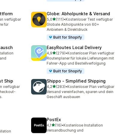
ttform
Globe: Abholpunkte & Versand
von 5 Sternen
an verfügbar
5,0
(111)
•
Kostenloser Test verfügbar
mt
111 Rezensionen insgesamt
e für
Globale Abholpunkte von 60+
Anbietern & Direktdruck
Built for Shopify
tausch
EasyRoutes Local Delivery
von 5 Sternen
allation
4,9
(279)
•
Kostenloser Plan verfügbar
mt
279 Rezensionen insgesamt
land
Routenplaner für lokale Lieferungen mit
Fahrer-App und Bestellverfolgung
Built for Shopify
st Ship
Shippo ‑ Simplified Shipping
von 5 Sternen
n verfügbar
4,2
(283)
•
Kostenloser Plan verfügbar
t
283 Rezensionen insgesamt
Checkout-
Versand vereinfachen, sparen und dein
s.
Geschäft ausbauen
PostEx
von 5 Sternen
4,1
(16)
•
Kostenlose Installation
16 Rezensionen insgesamt
Versandbuchung und
llation
t