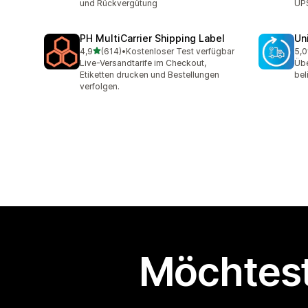
und Rückvergütung
UPS
PH MultiCarrier Shipping Label
Un
von 5 Sternen
4,9
(614)
•
Kostenloser Test verfügbar
5,0
614 Rezensionen insgesamt
40 
Live-Versandtarife im Checkout,
Übe
Etiketten drucken und Bestellungen
bel
verfolgen.
Möchtest