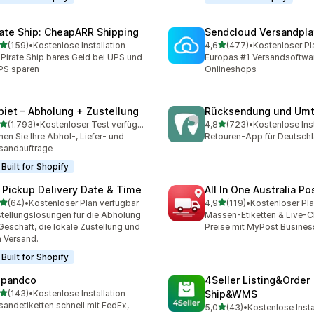
rate Ship: CheapARR Shipping
Sendcloud Versandpla
von 5 Sternen
von 5 Sternen
(159)
•
Kostenlose Installation
4,6
(477)
•
Kostenloser Pl
 Rezensionen insgesamt
477 Rezensionen insgesa
 Pirate Ship bares Geld bei UPS und
Europas #1 Versandsoftwar
PS sparen
Onlineshops
piet – Abholung + Zustellung
Rücksendung und Um
von 5 Sternen
von 5 Sternen
(1.793)
•
Kostenloser Test verfügbar
4,8
(723)
•
Kostenlose Inst
3 Rezensionen insgesamt
723 Rezensionen insgesa
nen Sie Ihre Abhol-, Liefer- und
Retouren-App für Deutsch
sandaufträge
Built for Shopify
 Pickup Delivery Date & Time
All In One Australia Po
von 5 Sternen
von 5 Sternen
(64)
•
Kostenloser Plan verfügbar
4,9
(119)
•
Kostenloser Pla
Rezensionen insgesamt
119 Rezensionen insgesam
tellungslösungen für die Abholung
Massen-Etiketten & Live-
Geschäft, die lokale Zustellung und
Preise mit MyPost Busines
 Versand.
Built for Shopify
ipandco
4Seller Listing&Order
von 5 Sternen
(143)
•
Kostenlose Installation
Ship&WMS
 Rezensionen insgesamt
sandetiketten schnell mit FedEx,
von 5 Sternen
5,0
(43)
•
Kostenlose Insta
43 Rezensionen insgesam