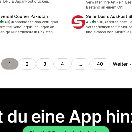
, DHL & JapanPost drucken.
Verwalten Ihre Artikeln, Bes
Bestand an einem Ort
iversal Courier Pakistan
SellerDash: AusPost S
von 5 Sternen
von 5 Sternen
(40)
•
Kostenloser Plan verfügbar
4,7
(630)
•
Kostenloser Te
Rezensionen insgesamt
630 Rezensionen insgesa
rmittle Sendungsbuchungen an
Versandetiketten für MyPo
iebige Kurierdienste in Pakistan.
und eParcel von Australia 
Weiter
1
2
3
4
…
40
 du eine App hi