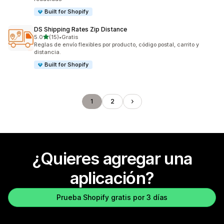
Built for Shopify
DS Shipping Rates Zip Distance
de 5 estrellas
5.0
(15)
•
Gratis
15 reseñas en total
Reglas de envío flexibles por producto, código postal, carrito y
distancia.
Built for Shopify
1
2
¿Quieres agregar una
aplicación?
Prueba Shopify gratis por 3 días