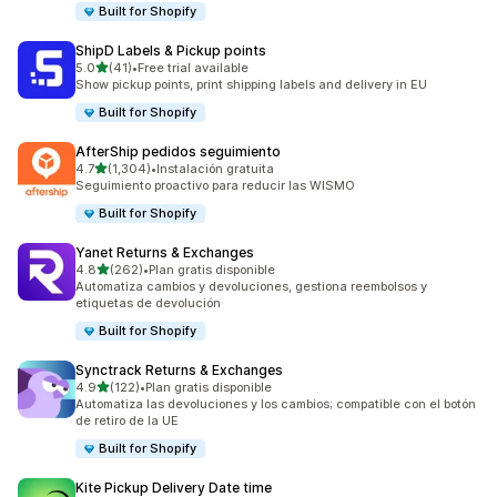
Built for Shopify
ShipD Labels & Pickup points
de 5 estrellas
5.0
(41)
•
Free trial available
41 reseñas en total
Show pickup points, print shipping labels and delivery in EU
Built for Shopify
AfterShip pedidos seguimiento
de 5 estrellas
4.7
(1,304)
•
Instalación gratuita
1304 reseñas en total
Seguimiento proactivo para reducir las WISMO
Built for Shopify
Yanet Returns & Exchanges
de 5 estrellas
4.8
(262)
•
Plan gratis disponible
262 reseñas en total
Automatiza cambios y devoluciones, gestiona reembolsos y
etiquetas de devolución
Built for Shopify
Synctrack Returns & Exchanges
de 5 estrellas
4.9
(122)
•
Plan gratis disponible
122 reseñas en total
Automatiza las devoluciones y los cambios; compatible con el botón
de retiro de la UE
Built for Shopify
Kite Pickup Delivery Date time