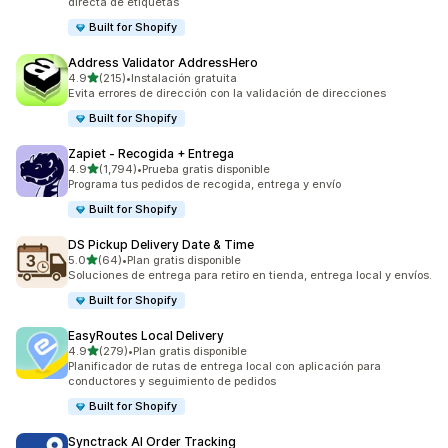
directa de etiquetas
Built for Shopify
Address Validator AddressHero
de 5 estrellas
4.9
(215)
•
Instalación gratuita
215 reseñas en total
Evita errores de dirección con la validación de direcciones
Built for Shopify
Zapiet ‑ Recogida + Entrega
de 5 estrellas
4.9
(1,794)
•
Prueba gratis disponible
1794 reseñas en total
Programa tus pedidos de recogida, entrega y envío
Built for Shopify
DS Pickup Delivery Date & Time
de 5 estrellas
5.0
(64)
•
Plan gratis disponible
64 reseñas en total
Soluciones de entrega para retiro en tienda, entrega local y envíos.
Built for Shopify
EasyRoutes Local Delivery
de 5 estrellas
4.9
(279)
•
Plan gratis disponible
279 reseñas en total
Planificador de rutas de entrega local con aplicación para
conductores y seguimiento de pedidos
Built for Shopify
Synctrack AI Order Tracking