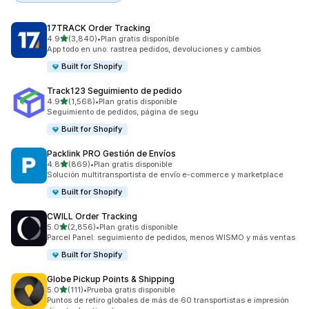
17TRACK Order Tracking
de 5 estrellas
4.9
(3,840)
•
Plan gratis disponible
3840 reseñas en total
App todo en uno: rastrea pedidos, devoluciones y cambios
Built for Shopify
Track123 Seguimiento de pedido
de 5 estrellas
4.9
(1,568)
•
Plan gratis disponible
1568 reseñas en total
Seguimiento de pedidos, página de segu
Built for Shopify
Packlink PRO Gestión de Envíos
de 5 estrellas
4.8
(869)
•
Plan gratis disponible
869 reseñas en total
Solución multitransportista de envío e-commerce y marketplace
Built for Shopify
CWILL Order Tracking
de 5 estrellas
5.0
(2,856)
•
Plan gratis disponible
2856 reseñas en total
Parcel Panel: seguimiento de pedidos, menos WISMO y más ventas
Built for Shopify
Globe Pickup Points & Shipping
de 5 estrellas
5.0
(111)
•
Prueba gratis disponible
111 reseñas en total
Puntos de retiro globales de más de 60 transportistas e impresión