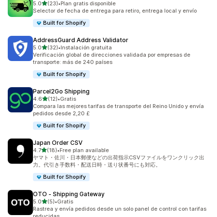
de 5 estrellas
5.0
(23)
•
Plan gratis disponible
23 reseñas en total
Selector de fecha de entrega para retiro, entrega local y envío
Built for Shopify
AddressGuard Address Validator
de 5 estrellas
5.0
(32)
•
Instalación gratuita
32 reseñas en total
Verificación global de direcciones validada por empresas de
transporte: más de 240 países
Built for Shopify
Parcel2Go Shipping
de 5 estrellas
4.6
(12)
•
Gratis
12 reseñas en total
Compara las mejores tarifas de transporte del Reino Unido y envía
pedidos desde 2,20 £
Built for Shopify
Japan Order CSV
de 5 estrellas
4.7
(18)
•
Free plan available
18 reseñas en total
ヤマト・佐川・日本郵便などの出荷指示CSVファイルをワンクリック出
力。代引き手数料・配送日時・送り状番号にも対応。
Built for Shopify
OTO ‑ Shipping Gateway
de 5 estrellas
5.0
(5)
•
Gratis
5 reseñas en total
Rastrea y envía pedidos desde un solo panel de control con tarifas
reducidas