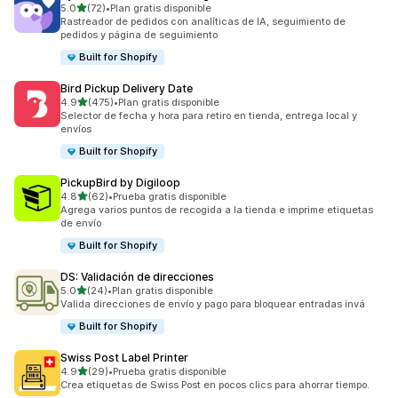
de 5 estrellas
5.0
(72)
•
Plan gratis disponible
72 reseñas en total
Rastreador de pedidos con analíticas de IA, seguimiento de
pedidos y página de seguimiento
Built for Shopify
Bird Pickup Delivery Date
de 5 estrellas
4.9
(475)
•
Plan gratis disponible
475 reseñas en total
Selector de fecha y hora para retiro en tienda, entrega local y
envíos
Built for Shopify
PickupBird by Digiloop
de 5 estrellas
4.8
(62)
•
Prueba gratis disponible
62 reseñas en total
Agrega varios puntos de recogida a la tienda e imprime etiquetas
de envío
Built for Shopify
DS: Validación de direcciones
de 5 estrellas
5.0
(24)
•
Plan gratis disponible
24 reseñas en total
Valida direcciones de envío y pago para bloquear entradas invá
Built for Shopify
Swiss Post Label Printer
de 5 estrellas
4.9
(29)
•
Prueba gratis disponible
29 reseñas en total
Crea etiquetas de Swiss Post en pocos clics para ahorrar tiempo.