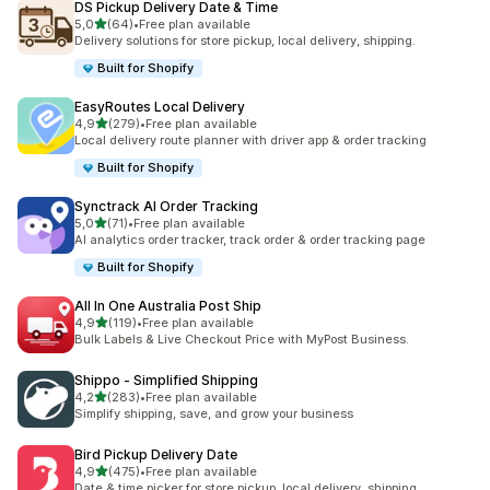
DS Pickup Delivery Date & Time
stelle su 5
5,0
(64)
•
Free plan available
64 recensioni totali
Delivery solutions for store pickup, local delivery, shipping.
Built for Shopify
EasyRoutes Local Delivery
stelle su 5
4,9
(279)
•
Free plan available
279 recensioni totali
Local delivery route planner with driver app & order tracking
Built for Shopify
Synctrack AI Order Tracking
stelle su 5
5,0
(71)
•
Free plan available
71 recensioni totali
AI analytics order tracker, track order & order tracking page
Built for Shopify
All In One Australia Post Ship
stelle su 5
4,9
(119)
•
Free plan available
119 recensioni totali
Bulk Labels & Live Checkout Price with MyPost Business.
Shippo ‑ Simplified Shipping
stelle su 5
4,2
(283)
•
Free plan available
283 recensioni totali
Simplify shipping, save, and grow your business
Bird Pickup Delivery Date
stelle su 5
4,9
(475)
•
Free plan available
475 recensioni totali
Date & time picker for store pickup, local delivery, shipping