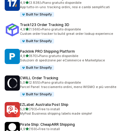
stelle su 5
4,9
(3.838)
•
Piano gratuito disponibile
3838 recensioni totali
App tutto-in-uno: tracking ordini, resi e cambi semplificati
Built for Shopify
Track123 Order Tracking 3D
stelle su 5
4,9
(1.566)
•
Piano gratuito disponibile
1566 recensioni totali
Custom order tracker to build great order lookup experience
Built for Shopify
Packlink PRO Shipping Platform
stelle su 5
4,8
(870)
•
Piano gratuito disponibile
870 recensioni totali
Soluzioni di spedizione per eCommerce e Marketplace
Built for Shopify
CWILL Order Tracking
stelle su 5
5,0
(2.855)
•
Piano gratuito disponibile
2855 recensioni totali
Parcel Panel: tracciamento ordini, meno WISMO e più vendite
Built for Shopify
EZLabel: Australia Post Ship
stelle su 5
5,0
(793)
•
Free to install
793 recensioni totali
MyPost Business shipping labels made simple!
Pirate Ship: CheapARR Shipping
stelle su 5
4,9
(159)
•
Free to install
159 recensioni totali