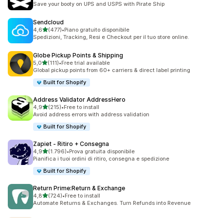
Save your booty on UPS and USPS with Pirate Ship
Sendcloud
stelle su 5
4,6
(477)
•
Piano gratuito disponibile
477 recensioni totali
Spedizioni, Tracking, Resi e Checkout per il tuo store online.
Globe Pickup Points & Shipping
stelle su 5
5,0
(111)
•
Free trial available
111 recensioni totali
Global pickup points from 60+ carriers & direct label printing
Built for Shopify
Address Validator AddressHero
stelle su 5
4,9
(215)
•
Free to install
215 recensioni totali
Avoid address errors with address validation
Built for Shopify
Zapiet ‑ Ritiro + Consegna
stelle su 5
4,9
(1.796)
•
Prova gratuita disponibile
1796 recensioni totali
Pianifica i tuoi ordini di ritiro, consegna e spedizione
Built for Shopify
Return Prime:Return & Exchange
stelle su 5
4,8
(724)
•
Free to install
724 recensioni totali
Automate Returns & Exchanges. Turn Refunds into Revenue