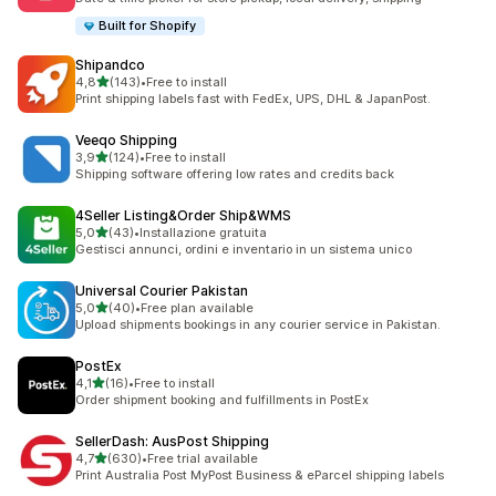
Built for Shopify
Shipandco
stelle su 5
4,8
(143)
•
Free to install
143 recensioni totali
Print shipping labels fast with FedEx, UPS, DHL & JapanPost.
Veeqo Shipping
stelle su 5
3,9
(124)
•
Free to install
124 recensioni totali
Shipping software offering low rates and credits back
4Seller Listing&Order Ship&WMS
stelle su 5
5,0
(43)
•
Installazione gratuita
43 recensioni totali
Gestisci annunci, ordini e inventario in un sistema unico
Universal Courier Pakistan
stelle su 5
5,0
(40)
•
Free plan available
40 recensioni totali
Upload shipments bookings in any courier service in Pakistan.
PostEx
stelle su 5
4,1
(16)
•
Free to install
16 recensioni totali
Order shipment booking and fulfillments in PostEx
SellerDash: AusPost Shipping
stelle su 5
4,7
(630)
•
Free trial available
630 recensioni totali
Print Australia Post MyPost Business & eParcel shipping labels