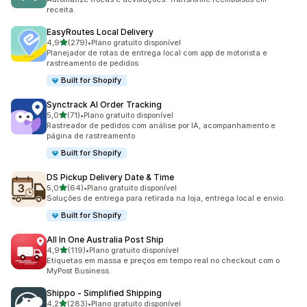
receita.
EasyRoutes Local Delivery
de 5 estrelas
4,9
(279)
•
Plano gratuito disponível
279 avaliações ao todo
Planejador de rotas de entrega local com app de motorista e
rastreamento de pedidos
Built for Shopify
Synctrack AI Order Tracking
de 5 estrelas
5,0
(71)
•
Plano gratuito disponível
71 avaliações ao todo
Rastreador de pedidos com análise por IA, acompanhamento e
página de rastreamento
Built for Shopify
DS Pickup Delivery Date & Time
de 5 estrelas
5,0
(64)
•
Plano gratuito disponível
64 avaliações ao todo
Soluções de entrega para retirada na loja, entrega local e envio.
Built for Shopify
All In One Australia Post Ship
de 5 estrelas
4,9
(119)
•
Plano gratuito disponível
119 avaliações ao todo
Etiquetas em massa e preços em tempo real no checkout com o
MyPost Business.
Shippo ‑ Simplified Shipping
de 5 estrelas
4,2
(283)
•
Plano gratuito disponível