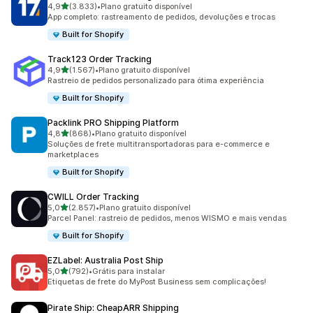
de 5 estrelas
4,9
(3.833)
•
Plano gratuito disponível
3833 avaliações ao todo
App completo: rastreamento de pedidos, devoluções e trocas
Built for Shopify
Track123 Order Tracking
de 5 estrelas
4,9
(1.567)
•
Plano gratuito disponível
1567 avaliações ao todo
Rastreio de pedidos personalizado para ótima experiência
Built for Shopify
Packlink PRO Shipping Platform
de 5 estrelas
4,8
(868)
•
Plano gratuito disponível
868 avaliações ao todo
Soluções de frete multitransportadoras para e-commerce e
marketplaces
Built for Shopify
CWILL Order Tracking
de 5 estrelas
5,0
(2.857)
•
Plano gratuito disponível
2857 avaliações ao todo
Parcel Panel: rastreio de pedidos, menos WISMO e mais vendas
Built for Shopify
EZLabel: Australia Post Ship
de 5 estrelas
5,0
(792)
•
Grátis para instalar
792 avaliações ao todo
Etiquetas de frete do MyPost Business sem complicações!
Pirate Ship: CheapARR Shipping