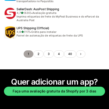
transportadora no Paquistão.
SellerDash: AusPost Shipping
de 5 estrelas
4,7
(630)
•
Avaliação gratuita
630 avaliações ao todo
Imprima etiquetas de frete do MyPost Business e do eParcel da
Australia Post
UPS Shipping (Official)
de 5 estrelas
4,8
(117)
•
Grátis para instalar
117 avaliações ao todo
Painel de automação de etiquetas de frete da UPS
1
2
3
4
40
Quer adicionar um app?
Faça uma avaliação gratuita da Shopify por 3 dias