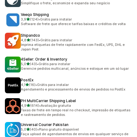
283 avaliações ao todo
Simplifique o frete, economize e expanda seu negócio
Veeqo Shipping
de 5 estrelas
3,9
(124)
•
Grátis para instalar
124 avaliações ao todo
Software de frete que oferece tarifas baixas e créditos de volta
Shipandco
de 5 estrelas
4,8
(143)
•
Grátis para instalar
143 avaliações ao todo
Imprima etiquetas de frete rapidamente com FedEx, UPS, DHL e
Japan Post.
4Seller: Order & Inventory
de 5 estrelas
5,0
(43)
•
Grátis para instalar
43 avaliações ao todo
Gerencie pedidos multicanal, anúncios e estoque em um só lugar
PostEx
de 5 estrelas
4,1
(16)
•
Grátis para instalar
16 avaliações ao todo
Agendamento e processamento de envios de pedidos no PostEx
PH MultiCarrier Shipping Label
de 5 estrelas
4,9
(614)
•
Avaliação gratuita
614 avaliações ao todo
Taxas de frete em tempo real no checkout, impressão de etiquetas
e rastreamento de pedidos.
Universal Courier Pakistan
de 5 estrelas
5,0
(40)
•
Plano gratuito disponível
40 avaliações ao todo
Faça upload de agendamentos de envios em qualquer serviço de