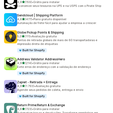
de 5 estrelas
4,9
(159)
•
Grátis para instalar
159 avaliações ao todo
Economize seus tesouros na UPS e na USPS com o Pirate Ship
Sendcloud | Shipping Platform
de 5 estrelas
4,6
(477)
•
Plano gratuito disponível
477 avaliações ao todo
Automação de frete fácil para ajudar a empresa a crescer.
Globe Pickup Points & Shipping
de 5 estrelas
5,0
(111)
•
Avaliação gratuita
111 avaliações ao todo
Pontos de retirada globais de mais de 60 transportadoras e
impressão direta de etiquetas
Built for Shopify
Address Validator AddressHero
de 5 estrelas
4,9
(214)
•
Grátis para instalar
214 avaliações ao todo
Evite erros de endereço com a validação de endereço
Built for Shopify
Zapiet ‑ Retirada + Entrega
de 5 estrelas
4,9
(1.793)
•
Avaliação gratuita
1793 avaliações ao todo
Agende seus pedidos de coleta, entrega e envio
Built for Shopify
Return Prime:Return & Exchange
de 5 estrelas
4,8
(723)
•
Grátis para instalar
723 avaliações ao todo
Automatize trocas e devoluções. Transforme reembolsos em