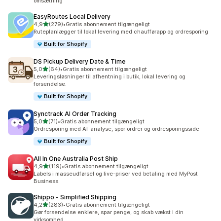
omsætning
EasyRoutes Local Delivery
ud af 5 stjerner
4,9
(279)
•
Gratis abonnement tilgængeligt
279 anmeldelser i alt
Ruteplanlægger til lokal levering med chaufførapp og ordresporing
Built for Shopify
DS Pickup Delivery Date & Time
ud af 5 stjerner
5,0
(64)
•
Gratis abonnement tilgængeligt
64 anmeldelser i alt
Leveringsløsninger til afhentning i butik, lokal levering og
forsendelse.
Built for Shopify
Synctrack AI Order Tracking
ud af 5 stjerner
5,0
(71)
•
Gratis abonnement tilgængeligt
71 anmeldelser i alt
Ordresporing med AI-analyse, spor ordrer og ordresporingsside
Built for Shopify
All In One Australia Post Ship
ud af 5 stjerner
4,9
(119)
•
Gratis abonnement tilgængeligt
119 anmeldelser i alt
Labels i masseudførsel og live-priser ved betaling med MyPost
Business.
Shippo ‑ Simplified Shipping
ud af 5 stjerner
4,2
(283)
•
Gratis abonnement tilgængeligt
283 anmeldelser i alt
Gør forsendelse enklere, spar penge, og skab vækst i din
virksomhed