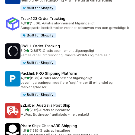
Nem ordre- og retursporing – få mere ud af din forretning
Built for Shopify
Track123 Order Tracking
ud af 5 stjerner
4,9
(1.566)
•
Gratis abonnement tilgængeligt
1566 anmeldelser i alt
Aangepaste besteltracker voor het opbouwen van een geweldige b
Built for Shopify
CWILL Order Tracking
ud af 5 stjerner
5,0
(2.857)
•
Gratis abonnement tilgængeligt
2857 anmeldelser i alt
Parcel Panel: ordresporing, mindre WISMO og mere salg
Built for Shopify
Packlink PRO Shipping Platform
ud af 5 stjerner
4,8
(869)
•
Gratis abonnement tilgængeligt
869 anmeldelser i alt
Leveringsløsninger med flere fragtfirmaer til e-handel og
markedspladser
Built for Shopify
EZLabel: Australia Post Ship
ud af 5 stjerner
5,0
(792)
•
Gratis at installere
792 anmeldelser i alt
MyPost Business-fragtlabels – helt enkelt!
Pirate Ship: CheapARR Shipping
ud af 5 stjerner
4,9
(158)
•
Gratis at installere
158 anmeldelser i alt