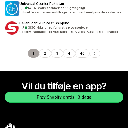
Universal Courier Pakistan
ud af 5 stjerner
5,0
(40)
•
Gratis abonnement tilgængeligt
40 anmeldelser i alt
Upload forsendelsesbestillinger til enhver kurertjeneste i Pakistan.
SellerDash: AusPost Shipping
ud af 5 stjerner
4,7
(630)
•
Mulighed for gratis prøveperiode
630 anmeldelser i alt
Udskriv fragtlabels til Australia Post MyPost Business og eParcel
1
2
3
4
40
Vil du tilføje en app?
Prøv Shopify gratis i 3 dage