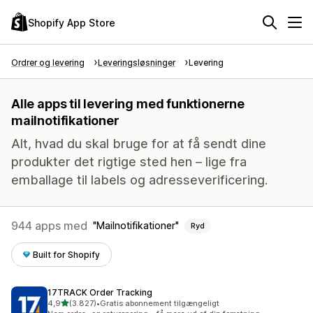
Shopify App Store
Ordrer og levering
Leveringsløsninger
Levering
Alle apps til levering med funktionerne
mailnotifikationer
Alt, hvad du skal bruge for at få sendt dine
produkter det rigtige sted hen – lige fra
emballage til labels og adresseverificering.
944 apps med
Mailnotifikationer
Ryd
Built for Shopify
17TRACK Order Tracking
ud af 5 stjerner
4,9
(3.827)
•
Gratis abonnement tilgængeligt
3827 anmeldelser i alt