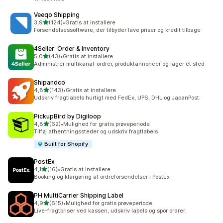
Veeqo Shipping
ud af 5 stjerner
3,9
(124)
•
Gratis at installere
124 anmeldelser i alt
Forsendelsessoftware, der tilbyder lave priser og kredit tilbage
4Seller: Order & Inventory
ud af 5 stjerner
5,0
(43)
•
Gratis at installere
43 anmeldelser i alt
Administrer multikanal-ordrer, produktannoncer og lager ét sted
Shipandco
ud af 5 stjerner
4,8
(143)
•
Gratis at installere
143 anmeldelser i alt
Udskriv fragtlabels hurtigt med FedEx, UPS, DHL og JapanPost.
PickupBird by Digiloop
ud af 5 stjerner
4,8
(62)
•
Mulighed for gratis prøveperiode
62 anmeldelser i alt
Tilføj afhentningssteder og udskriv fragtlabels
Built for Shopify
PostEx
ud af 5 stjerner
4,1
(16)
•
Gratis at installere
16 anmeldelser i alt
Booking og klargøring af ordreforsendelser i PostEx
PH MultiCarrier Shipping Label
ud af 5 stjerner
4,9
(615)
•
Mulighed for gratis prøveperiode
615 anmeldelser i alt
Live-fragtpriser ved kassen, udskriv labels og spor ordrer.