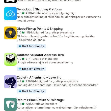
Spar en formue på UPS og USPS med Pirate Ship
Sendcloud | Shipping Platform
ud af 5 stjerner
4,6
(476)
•
Gratis abonnement tilgængeligt
476 anmeldelser i alt
Nem automatisering af forsendelse, der hjælper din virksomhed
med at vokse.
Globe Pickup Points & Shipping
ud af 5 stjerner
5,0
(111)
•
Mulighed for gratis prøveperiode
111 anmeldelser i alt
Globale udleveringssteder fra 60+ fragtfirmaer og direkte
udskrivning af labels
Built for Shopify
Address Validator AddressHero
ud af 5 stjerner
4,9
(214)
•
Gratis at installere
214 anmeldelser i alt
Undgå adressefejl med adressevalidering
Built for Shopify
Zapiet ‑ Afhentning + Levering
ud af 5 stjerner
4,9
(1.789)
•
Mulighed for gratis prøveperiode
1789 anmeldelser i alt
Planlæg dine afhentnings-, leverings- og forsendelsesordrer
Built for Shopify
Return Prime:Return & Exchange
ud af 5 stjerner
4,8
(721)
•
Gratis at installere
721 anmeldelser i alt
Automatiser returneringer og ombytninger. Gør refusioner til