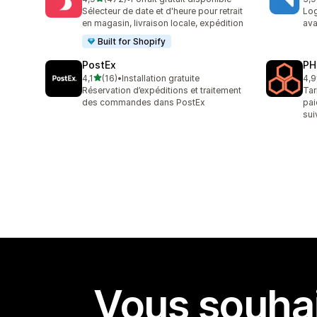
472 avis au total
124
Sélecteur de date et d'heure pour retrait
Log
en magasin, livraison locale, expédition
ava
Built for Shopify
PostEx
PH
étoile(s) sur 5
4,1
(16)
•
Installation gratuite
4,9
16 avis au total
614
Réservation d’expéditions et traitement
Tar
des commandes dans PostEx
pai
sui
Vous souhai