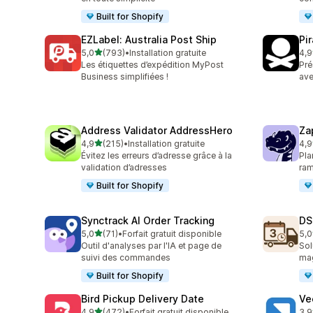
Built for Shopify
EZLabel: Australia Post Ship
Pi
étoile(s) sur 5
5,0
(793)
•
Installation gratuite
4,9
793 avis au total
159
Les étiquettes d’expédition MyPost
Pré
Business simplifiées !
ave
Address Validator AddressHero
Za
étoile(s) sur 5
4,9
(215)
•
Installation gratuite
4,9
215 avis au total
179
Évitez les erreurs d’adresse grâce à la
Pla
validation d’adresses
ram
Built for Shopify
Synctrack AI Order Tracking
DS
étoile(s) sur 5
5,0
(71)
•
Forfait gratuit disponible
5,0
71 avis au total
64 
Outil d'analyses par l'IA et page de
Sol
suivi des commandes
mag
Built for Shopify
Bird Pickup Delivery Date
Ve
étoile(s) sur 5
4,9
(472)
•
Forfait gratuit disponible
3,9