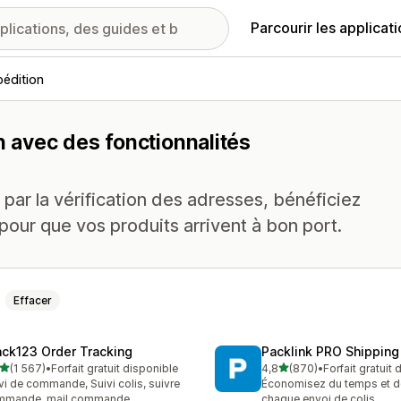
Parcourir les applicat
édition
n avec des fonctionnalités
 par la vérification des adresses, bénéficiez
pour que vos produits arrivent à bon port.
Effacer
ack123 Order Tracking
Packlink PRO Shipping
étoile(s) sur 5
étoile(s) sur 5
(1 567)
•
Forfait gratuit disponible
4,8
(870)
•
Forfait gratuit
7 avis au total
870 avis au total
vi de commande, Suivi colis, suivre
Économisez du temps et de 
mmande, mail commande
chaque envoi de colis