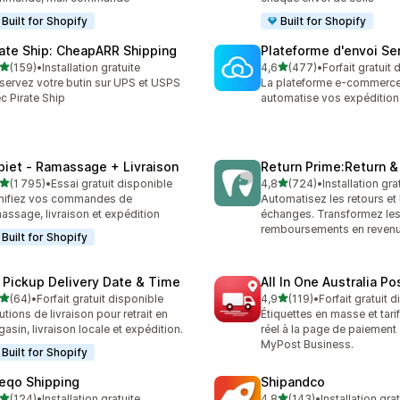
Built for Shopify
Built for Shopify
rate Ship: CheapARR Shipping
Plateforme d'envoi S
étoile(s) sur 5
étoile(s) sur 5
(159)
•
Installation gratuite
4,6
(477)
•
Forfait gratuit
 avis au total
477 avis au total
servez votre butin sur UPS et USPS
La plateforme e-commerce
c Pirate Ship
automatise vos expédition
piet ‑ Ramassage + Livraison
Return Prime:Return 
étoile(s) sur 5
étoile(s) sur 5
(1 795)
•
Essai gratuit disponible
4,8
(724)
•
Installation gra
5 avis au total
724 avis au total
nifiez vos commandes de
Automatisez les retours et 
assage, livraison et expédition
échanges. Transformez le
remboursements en revenu
Built for Shopify
 Pickup Delivery Date & Time
All In One Australia Po
étoile(s) sur 5
étoile(s) sur 5
(64)
•
Forfait gratuit disponible
4,9
(119)
•
Forfait gratuit 
avis au total
119 avis au total
utions de livraison pour retrait en
Étiquettes en masse et tar
asin, livraison locale et expédition.
réel à la page de paiement
MyPost Business.
Built for Shopify
eqo Shipping
Shipandco
étoile(s) sur 5
étoile(s) sur 5
(124)
•
Installation gratuite
4,8
(143)
•
Installation gra