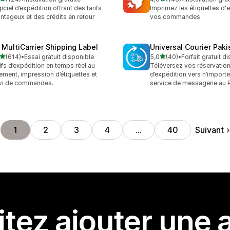
 avis au total
143 avis au total
iciel d’expédition offrant des tarifs
Imprimez les étiquettes d'
ntageux et des crédits en retour
vos commandes.
 MultiCarrier Shipping Label
Universal Courier Paki
étoile(s) sur 5
étoile(s) sur 5
(614)
•
Essai gratuit disponible
5,0
(40)
•
Forfait gratuit d
 avis au total
40 avis au total
ifs d’expédition en temps réel au
Téléversez vos réservatio
ement, impression d’étiquettes et
d’expédition vers n’importe
vi de commandes.
service de messagerie au P
Suivant
1
2
3
4
…
40
tez ajouter une a