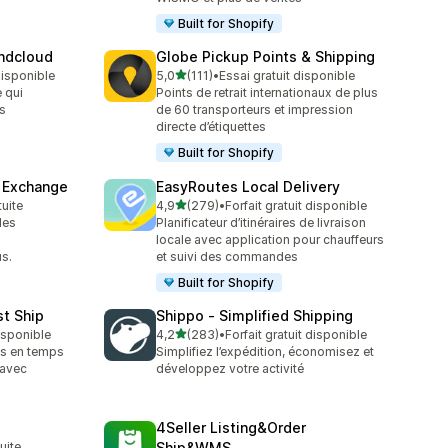
Built for Shopify
endcloud
Globe Pickup Points & Shipping
étoile(s) sur 5
 disponible
5,0
(111)
•
Essai gratuit disponible
111 avis au total
 qui
Points de retrait internationaux de plus
s
de 60 transporteurs et impression
directe d’étiquettes
Built for Shopify
& Exchange
EasyRoutes Local Delivery
étoile(s) sur 5
tuite
4,9
(279)
•
Forfait gratuit disponible
279 avis au total
les
Planificateur d’itinéraires de livraison
s
locale avec application pour chauffeurs
s.
et suivi des commandes
Built for Shopify
st Ship
Shippo ‑ Simplified Shipping
étoile(s) sur 5
disponible
4,2
(283)
•
Forfait gratuit disponible
283 avis au total
ifs en temps
Simplifiez l’expédition, économisez et
 avec
développez votre activité
4Seller Listing&Order
tuite
Ship&WMS