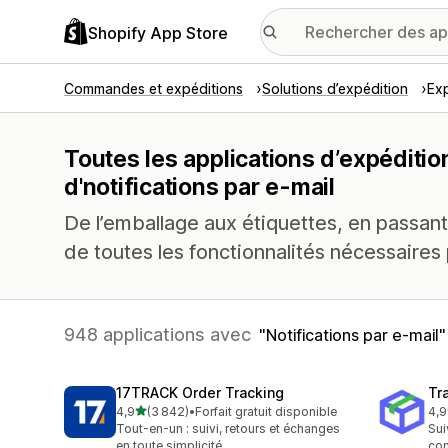
Shopify App Store
Commandes et expéditions
Solutions d’expédition
Exp
Toutes les applications d’expéditio
d'notifications par e-mail
De l’emballage aux étiquettes, en passant
de toutes les fonctionnalités nécessaires 
948 applications avec
Notifications par e-mail
17TRACK Order Tracking
Tr
étoile(s) sur 5
4,9
(3 842)
•
Forfait gratuit disponible
4,9
3842 avis au total
156
Tout-en-un : suivi, retours et échanges
Sui
en toute simplicité
co