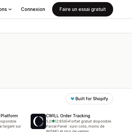
ions
Connexion
Faire un essai gratuit
Built for Shopify
 Platform
CWILL Order Tracking
étoile(s) sur 5
 disponible
5,0
(2 859)
•
Forfait gratuit disponible
2859 avis au total
l’argent sur
Parcel Panel : suivi colis, moins de
WISMO et plus de ventes