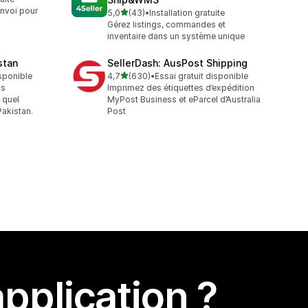
envoi pour
étoile(s) sur 5
5,0
(43)
•
Installation gratuite
43 avis au total
Gérez listings, commandes et
inventaire dans un système unique
stan
SellerDash: AusPost Shipping
étoile(s) sur 5
isponible
4,7
(630)
•
Essai gratuit disponible
630 avis au total
ns
Imprimez des étiquettes d’expédition
 quel
MyPost Business et eParcel d’Australia
akistan.
Post
pplication ?