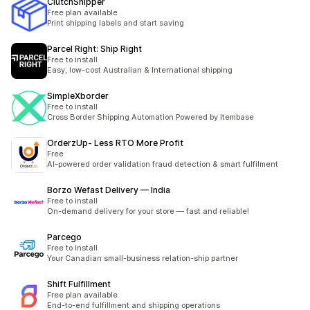
ClutchShipper
Free plan available
Print shipping labels and start saving
Parcel Right: Ship Right
Free to install
Easy, low-cost Australian & International shipping
SimpleXborder
Free to install
Cross Border Shipping Automation Powered by Itembase
OrderzUp‑ Less RTO More Profit
Free
AI-powered order validation fraud detection & smart fulfilment
Borzo Wefast Delivery — India
Free to install
On-demand delivery for your store — fast and reliable!
Parcego
Free to install
Your Canadian small-business relation-ship partner
Shift Fulfillment
Free plan available
End-to-end fulfillment and shipping operations