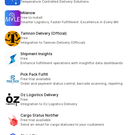
Temperature Controlled Delivery Solutions
Milenow
Free to install
Smarter Logistics, Faster Fulfillment: Excellence in Every Mil
Tamnon Delivery (Official)
Free
Integration to Tamnon Delivery (Official)
Shipment Insights
Free
Enhance fulfillment operations with insightful data dashboards
Pick Pack Fulfill
Free trial available
Order and payment status control, barcode scanning, reporting
Oz Logistics Delivery
Free
Integration to Oz Logistics Delivery
Cargo Status Notifier
Free trial available
Send an email for cargo statuses to your customers