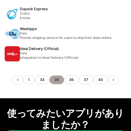
Dupack Express
Gratis
Envíos
Weshippo
Free
Provide shipping service for users to ship their store orders
Ideal Delivery (Official)
Free
Integration to Ideal Delivery (Official)
1
34
35
36
37
40
使ってみたいアプリがあり
ましたか？