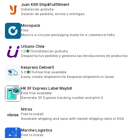
Juan XXIII Ship&Fullfillment
Instalación gratuita
Gestión de pedidos, envíos y entregas.
Movopack
Free
Movo is a circular packaging made for e-commerce folks
Urbano Chile
5つ星中
1.0
(1)
•
Instalación gratuita
合計レビュー数：1件
Despacha tus pedidos y gestiona las devoluciones de productos
Kexpress DeliverIt
5つ星中
5.0
(1)
•
Free trial available
合計レビュー数：1件
Easily create shipments for Kexpress shipments in Israel
HK SF Express Label Waybill
Free trial available
Generate SF Express tracking number and print it
Nitros
Free to install
Automate shipping and save with lowest shipping rates in KSA
Marche Logistics
Free to install