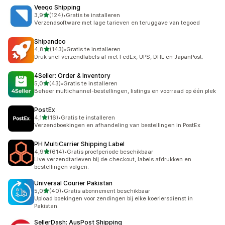
Veeqo Shipping
van 5 sterren
3,9
(124)
•
Gratis te installeren
124 recensies in totaal
Verzendsoftware met lage tarieven en teruggave van tegoed
Shipandco
van 5 sterren
4,8
(143)
•
Gratis te installeren
143 recensies in totaal
Druk snel verzendlabels af met FedEx, UPS, DHL en JapanPost.
4Seller: Order & Inventory
van 5 sterren
5,0
(43)
•
Gratis te installeren
43 recensies in totaal
Beheer multichannel-bestellingen, listings en voorraad op één plek
PostEx
van 5 sterren
4,1
(16)
•
Gratis te installeren
16 recensies in totaal
Verzendboekingen en afhandeling van bestellingen in PostEx
PH MultiCarrier Shipping Label
van 5 sterren
4,9
(614)
•
Gratis proefperiode beschikbaar
614 recensies in totaal
Live verzendtarieven bij de checkout, labels afdrukken en
bestellingen volgen.
Universal Courier Pakistan
van 5 sterren
5,0
(40)
•
Gratis abonnement beschikbaar
40 recensies in totaal
Upload boekingen voor zendingen bij elke koeriersdienst in
Pakistan.
SellerDash: AusPost Shipping