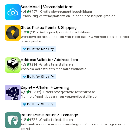
Sendcloud | Verzendplatform
van 5 sterren
4,6
(477)
•
Gratis abonnement beschikbaar
477 recensies in totaal
Eenvoudig verzendplatform om je bedrijf te helpen groeien.
Globe Pickup Points & Shipping
van 5 sterren
5,0
(111)
•
Gratis proefperiode beschikbaar
111 recensies in totaal
Wereldwijde afhaalpunten van meer dan 60 vervoerders en direct
labels printen
Built for Shopify
Address Validator AddressHero
van 5 sterren
4,9
(214)
•
Gratis te installeren
214 recensies in totaal
Voorkom adresfouten met adresvalidatie
Built for Shopify
Zapiet ‑ Afhalen + Levering
van 5 sterren
4,9
(1.792)
•
Gratis proefperiode beschikbaar
1792 recensies in totaal
Plan je afhaal-, bezorg- en verzendbestellingen
Built for Shopify
Return Prime:Return & Exchange
van 5 sterren
4,8
(722)
•
Gratis te installeren
722 recensies in totaal
Automatiseer retouren en omruilingen. Zet terugbetalingen om in
omzet