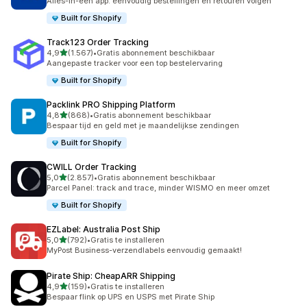
Alles-in-één app: eenvoudig bestellingen en retouren volgen
Built for Shopify
Track123 Order Tracking
van 5 sterren
4,9
(1.567)
•
Gratis abonnement beschikbaar
1567 recensies in totaal
Aangepaste tracker voor een top bestelervaring
Built for Shopify
Packlink PRO Shipping Platform
van 5 sterren
4,8
(868)
•
Gratis abonnement beschikbaar
868 recensies in totaal
Bespaar tijd en geld met je maandelijkse zendingen
Built for Shopify
CWILL Order Tracking
van 5 sterren
5,0
(2.857)
•
Gratis abonnement beschikbaar
2857 recensies in totaal
Parcel Panel: track and trace, minder WISMO en meer omzet
Built for Shopify
EZLabel: Australia Post Ship
van 5 sterren
5,0
(792)
•
Gratis te installeren
792 recensies in totaal
MyPost Business-verzendlabels eenvoudig gemaakt!
Pirate Ship: CheapARR Shipping
van 5 sterren
4,9
(159)
•
Gratis te installeren
159 recensies in totaal
Bespaar flink op UPS en USPS met Pirate Ship