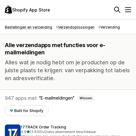
Shopify App Store
Bestellingen en verzending
Verzendoplossingen
Verzending
Alle verzendapps met functies voor e-
mailmeldingen
Alles wat je nodig hebt om je producten op de
juiste plaats te krijgen: van verpakking tot labels
en adresverificatie.
947 apps met
E-mailmeldingen
Wissen
Built for Shopify
17TRACK Order Tracking
van 5 sterren
4,9
(3.830)
•
Gratis abonnement beschikbaar
3830 recensies in totaal