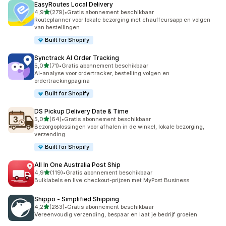
EasyRoutes Local Delivery
van 5 sterren
4,9
(279)
•
Gratis abonnement beschikbaar
279 recensies in totaal
Routeplanner voor lokale bezorging met chauffeursapp en volgen
van bestellingen
Built for Shopify
Synctrack AI Order Tracking
van 5 sterren
5,0
(71)
•
Gratis abonnement beschikbaar
71 recensies in totaal
AI-analyse voor ordertracker, bestelling volgen en
ordertrackingpagina
Built for Shopify
DS Pickup Delivery Date & Time
van 5 sterren
5,0
(64)
•
Gratis abonnement beschikbaar
64 recensies in totaal
Bezorgoplossingen voor afhalen in de winkel, lokale bezorging,
verzending.
Built for Shopify
All In One Australia Post Ship
van 5 sterren
4,9
(119)
•
Gratis abonnement beschikbaar
119 recensies in totaal
Bulklabels en live checkout-prijzen met MyPost Business.
Shippo ‑ Simplified Shipping
van 5 sterren
4,2
(283)
•
Gratis abonnement beschikbaar
283 recensies in totaal
Vereenvoudig verzending, bespaar en laat je bedrijf groeien