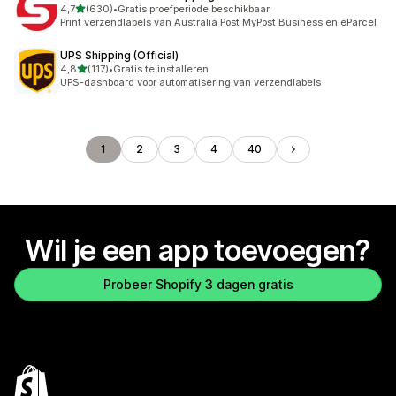
van 5 sterren
4,7
(630)
•
Gratis proefperiode beschikbaar
630 recensies in totaal
Print verzendlabels van Australia Post MyPost Business en eParcel
UPS Shipping (Official)
van 5 sterren
4,8
(117)
•
Gratis te installeren
117 recensies in totaal
UPS-dashboard voor automatisering van verzendlabels
1
2
3
4
40
Wil je een app toevoegen?
Probeer Shopify 3 dagen gratis