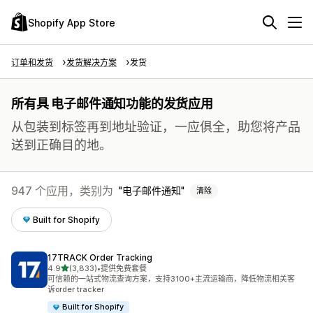
Shopify App Store
订单和发货
发货解决方案
发货
所有具 电子邮件通知功能的发货应用
从包装到标签再到地址验证，一应俱全，助您将产品
送到正确目的地。
947 个应用，类别为
电子邮件通知
清除
Built for Shopify
17TRACK Order Tracking
星（满分 5 星）
4.9
(3,833)
•
提供免费套餐
总共 3833 条评论
可信赖的一站式物流查询方案，支持3100+主流运输商，降低物流相关客
诉order tracker
Built for Shopify