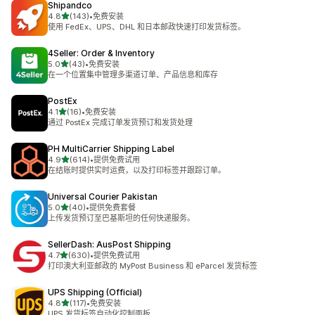
Shipandco
星（满分 5 星）
4.8
(143)
•
免费安装
总共 143 条评论
使用 FedEx、UPS、DHL 和日本邮政快速打印发货标签。
4Seller: Order & Inventory
星（满分 5 星）
5.0
(43)
•
免费安装
总共 43 条评论
在一个位置集中管理多渠道订单、产品信息和库存
PostEx
星（满分 5 星）
4.1
(16)
•
免费安装
总共 16 条评论
通过 PostEx 完成订单发货预订和发货处理
PH MultiCarrier Shipping Label
星（满分 5 星）
4.9
(614)
•
提供免费试用
总共 614 条评论
在结账时提供实时运费，以及打印标签并跟踪订单。
Universal Courier Pakistan
星（满分 5 星）
5.0
(40)
•
提供免费套餐
总共 40 条评论
上传发货预订至巴基斯坦的任何快递服务。
SellerDash: AusPost Shipping
星（满分 5 星）
4.7
(630)
•
提供免费试用
总共 630 条评论
打印澳大利亚邮政的 MyPost Business 和 eParcel 发货标签
UPS Shipping (Official)
星（满分 5 星）
4.8
(117)
•
免费安装
总共 117 条评论
UPS 发货标签自动化控制面板