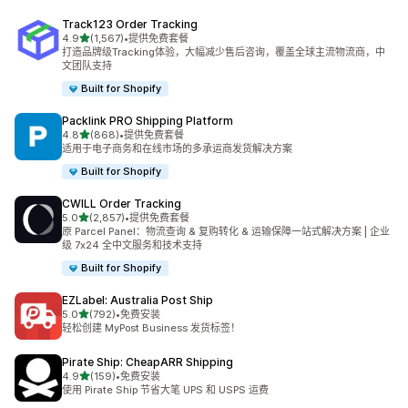
Track123 Order Tracking
星（满分 5 星）
4.9
(1,567)
•
提供免费套餐
总共 1567 条评论
打造品牌级Tracking体验，大幅减少售后咨询，覆盖全球主流物流商，中
文团队支持
Built for Shopify
Packlink PRO Shipping Platform
星（满分 5 星）
4.8
(868)
•
提供免费套餐
总共 868 条评论
适用于电子商务和在线市场的多承运商发货解决方案
Built for Shopify
CWILL Order Tracking
星（满分 5 星）
5.0
(2,857)
•
提供免费套餐
总共 2857 条评论
原 Parcel Panel：物流查询 & 复购转化 & 运输保障一站式解决方案 | 企业
级 7x24 全中文服务和技术支持
Built for Shopify
EZLabel: Australia Post Ship
星（满分 5 星）
5.0
(792)
•
免费安装
总共 792 条评论
轻松创建 MyPost Business 发货标签！
Pirate Ship: CheapARR Shipping
星（满分 5 星）
4.9
(159)
•
免费安装
总共 159 条评论
使用 Pirate Ship 节省大笔 UPS 和 USPS 运费