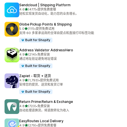
Sendcloud | Shipping Platform
星（满分 5 星）
4.6
(477)
•
提供免费套餐
总共 477 条评论
轻松实现发货自动化，助力您的业务增长。
Globe Pickup Points & Shipping
星（满分 5 星）
5.0
(111)
•
提供免费试用
总共 111 条评论
支持 60 多家承运商的全球自提点和直接打印标签功能
Built for Shopify
Address Validator AddressHero
星（满分 5 星）
4.9
(214)
•
免费安装
总共 214 条评论
通过地址验证避免地址错误
Built for Shopify
Zapiet ‑ 取货 + 送货
星（满分 5 星）
4.9
(1,793)
•
提供免费试用
总共 1793 条评论
安排您的提货、送货和发货订单
Built for Shopify
Return Prime:Return & Exchange
星（满分 5 星）
4.8
(723)
•
免费安装
总共 723 条评论
自动处理退换货。将退款转化为收入
EasyRoutes Local Delivery
星（满分 5 星）
4.9
(279)
•
提供免费套餐