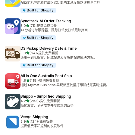
总共 279 条评论
配备司机应用和订单跟踪功能的本地发货路线规划工具
Built for Shopify
Synctrack AI Order Tracking
星（满分 5 星）
5.0
(71)
•
提供免费套餐
总共 71 条评论
AI 分析订单跟踪器、跟踪订单及订单跟踪页面
Built for Shopify
DS Pickup Delivery Date & Time
星（满分 5 星）
5.0
(64)
•
提供免费套餐
总共 64 条评论
适用于到店取货、同城配送和发货的配送解决方案。
Built for Shopify
All In One Australia Post Ship
星（满分 5 星）
4.9
(119)
•
提供免费套餐
总共 119 条评论
通过 MyPost Business 实现标签批量打印和结账实时运费。
Shippo ‑ Simplified Shipping
星（满分 5 星）
4.2
(283)
•
提供免费套餐
总共 283 条评论
简化发货、节省成本并发展您的业务
Veeqo Shipping
星（满分 5 星）
3.9
(124)
•
免费安装
总共 124 条评论
提供低费率和返利的发货软件