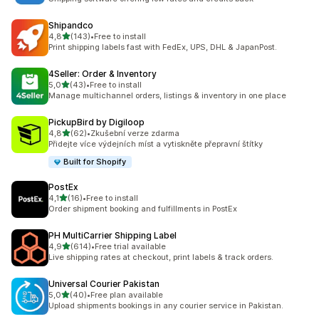
Shipandco
z 5 hvězd
4,8
(143)
•
Free to install
Celkový počet recenzí: 143
Print shipping labels fast with FedEx, UPS, DHL & JapanPost.
4Seller: Order & Inventory
z 5 hvězd
5,0
(43)
•
Free to install
Celkový počet recenzí: 43
Manage multichannel orders, listings & inventory in one place
PickupBird by Digiloop
z 5 hvězd
4,8
(62)
•
Zkušební verze zdarma
Celkový počet recenzí: 62
Přidejte více výdejních míst a vytiskněte přepravní štítky
Built for Shopify
PostEx
z 5 hvězd
4,1
(16)
•
Free to install
Celkový počet recenzí: 16
Order shipment booking and fulfillments in PostEx
PH MultiCarrier Shipping Label
z 5 hvězd
4,9
(614)
•
Free trial available
Celkový počet recenzí: 614
Live shipping rates at checkout, print labels & track orders.
Universal Courier Pakistan
z 5 hvězd
5,0
(40)
•
Free plan available
Celkový počet recenzí: 40
Upload shipments bookings in any courier service in Pakistan.