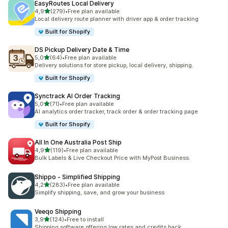
EasyRoutes Local Delivery
z 5 hvězd
4,9
(279)
•
Free plan available
Celkový počet recenzí: 279
Local delivery route planner with driver app & order tracking
Built for Shopify
DS Pickup Delivery Date & Time
z 5 hvězd
5,0
(64)
•
Free plan available
Celkový počet recenzí: 64
Delivery solutions for store pickup, local delivery, shipping.
Built for Shopify
Synctrack AI Order Tracking
z 5 hvězd
5,0
(71)
•
Free plan available
Celkový počet recenzí: 71
AI analytics order tracker, track order & order tracking page
Built for Shopify
All In One Australia Post Ship
z 5 hvězd
4,9
(119)
•
Free plan available
Celkový počet recenzí: 119
Bulk Labels & Live Checkout Price with MyPost Business.
Shippo ‑ Simplified Shipping
z 5 hvězd
4,2
(283)
•
Free plan available
Celkový počet recenzí: 283
Simplify shipping, save, and grow your business
Veeqo Shipping
z 5 hvězd
3,9
(124)
•
Free to install
Celkový počet recenzí: 124
Shipping software offering low rates and credits back