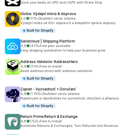
Save your booty on UPS and USPS with Pirate Ship
Globe: Výdejní místa & doprava
z 5 hvězd
5,0
(111)
•
Zkušební verze zdarma
Celkový počet recenzí: 111
Výdejní místa od 60+ dopravců a kompletní správa dopravy
Built for Shopify
Sendcloud | Shipping Platform
z 5 hvězd
4,6
(477)
•
Free plan available
Celkový počet recenzí: 477
Easy shipping automation to help your business grow.
Address Validator AddressHero
z 5 hvězd
4,9
(214)
•
Free to install
Celkový počet recenzí: 214
Avoid address errors with address validation
Built for Shopify
Zapiet ‑ Vyzvednutí + Doručení
z 5 hvězd
4,9
(1 791)
•
Zkušební verze zdarma
Celkový počet recenzí: 1791
Naplánujte si objednávky na vyzvednutí, doručení a přepravu
Built for Shopify
Return Prime:Return & Exchange
z 5 hvězd
4,8
(722)
•
Free to install
Celkový počet recenzí: 722
Automate Returns & Exchanges. Turn Refunds into Revenue