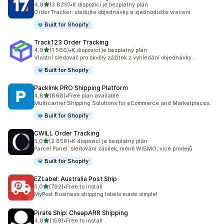
z 5 hvězd
4,9
(3 829)
•
K dispozici je bezplatný plán
Celkový počet recenzí: 3829
Order Tracker: sledujte objednávky a zjednodušte vracení
Built for Shopify
Track123 Order Tracking
z 5 hvězd
4,9
(1 566)
•
K dispozici je bezplatný plán
Celkový počet recenzí: 1566
Vlastní sledovač pro skvělý zážitek z vyhledání objednávky.
Built for Shopify
Packlink PRO Shipping Platform
z 5 hvězd
4,8
(868)
•
Free plan available
Celkový počet recenzí: 868
Multicarrier Shipping Solutions for eCommerce and Marketplaces
Built for Shopify
CWILL Order Tracking
z 5 hvězd
5,0
(2 856)
•
K dispozici je bezplatný plán
Celkový počet recenzí: 2856
Parcel Panel: sledování zásilek, méně WISMO, více prodejů
Built for Shopify
EZLabel: Australia Post Ship
z 5 hvězd
5,0
(792)
•
Free to install
Celkový počet recenzí: 792
MyPost Business shipping labels made simple!
Pirate Ship: CheapARR Shipping
z 5 hvězd
4,9
(159)
•
Free to install
Celkový počet recenzí: 159