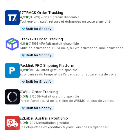
17TRACK Order Tracking
étoile(s) sur 5
4,9
(3 829)
•
Forfait gratuit disponible
3829 avis au total
Tout-en-un : suivi, retours et échanges en toute simplicité
Built for Shopify
Track123 Order Tracking
étoile(s) sur 5
4,9
(1 566)
•
Forfait gratuit disponible
1566 avis au total
Suivi de commande, Suivi colis, suivre commande, mail commande
Built for Shopify
Packlink PRO Shipping Platform
étoile(s) sur 5
4,8
(868)
•
Forfait gratuit disponible
868 avis au total
Économisez du temps et de l’argent sur chaque envoi de colis
Built for Shopify
CWILL Order Tracking
étoile(s) sur 5
5,0
(2 856)
•
Forfait gratuit disponible
2856 avis au total
Parcel Panel : suivi colis, moins de WISMO et plus de ventes
Built for Shopify
EZLabel: Australia Post Ship
étoile(s) sur 5
5,0
(792)
•
Installation gratuite
792 avis au total
Les étiquettes d’expédition MyPost Business simplifiées !