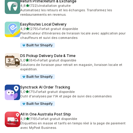
Return Prime:Return & Exchange
étoile(s) sur 5
4,8
(722)
•
Installation gratuite
722 avis au total
Automatisez les retours et les échanges. Transformez les
remboursements en revenus.
EasyRoutes Local Delivery
étoile(s) sur 5
4,9
(279)
•
Forfait gratuit disponible
279 avis au total
Planificateur d’itinéraires de livraison locale avec application pour
chauffeurs et suivi des commandes
Built for Shopify
DS Pickup Delivery Date & Time
étoile(s) sur 5
5,0
(64)
•
Forfait gratuit disponible
64 avis au total
Solutions de livraison pour retrait en magasin, livraison locale et
expédition.
Built for Shopify
Synctrack AI Order Tracking
étoile(s) sur 5
5,0
(71)
•
Forfait gratuit disponible
71 avis au total
Outil d'analyses par l'IA et page de suivi des commandes
Built for Shopify
All In One Australia Post Ship
étoile(s) sur 5
4,9
(119)
•
Forfait gratuit disponible
119 avis au total
Étiquettes en masse et tarifs en temps réel à la page de paiement
avec MyPost Business.