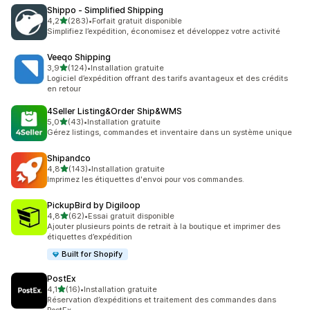
Shippo ‑ Simplified Shipping
étoile(s) sur 5
4,2
(283)
•
Forfait gratuit disponible
283 avis au total
Simplifiez l’expédition, économisez et développez votre activité
Veeqo Shipping
étoile(s) sur 5
3,9
(124)
•
Installation gratuite
124 avis au total
Logiciel d’expédition offrant des tarifs avantageux et des crédits
en retour
4Seller Listing&Order Ship&WMS
étoile(s) sur 5
5,0
(43)
•
Installation gratuite
43 avis au total
Gérez listings, commandes et inventaire dans un système unique
Shipandco
étoile(s) sur 5
4,8
(143)
•
Installation gratuite
143 avis au total
Imprimez les étiquettes d'envoi pour vos commandes.
PickupBird by Digiloop
étoile(s) sur 5
4,8
(62)
•
Essai gratuit disponible
62 avis au total
Ajouter plusieurs points de retrait à la boutique et imprimer des
étiquettes d’expédition
Built for Shopify
PostEx
étoile(s) sur 5
4,1
(16)
•
Installation gratuite
16 avis au total
Réservation d’expéditions et traitement des commandes dans