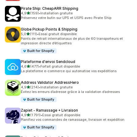
Pirate Ship: CheapARR Shipping
étoile(s) sur 5
4,9
(159)
•
Installation gratuite
159 avis au total
Préservez votre butin sur UPS et USPS avec Pirate Ship
Globe Pickup Points & Shipping
étoile(s) sur 5
5,0
(111)
•
Essai gratuit disponible
111 avis au total
Points de retrait internationaux de plus de 60 transporteurs et
impression directe d’étiquettes
Built for Shopify
Plateforme d'envoi Sendcloud
étoile(s) sur 5
4,6
(477)
•
Forfait gratuit disponible
477 avis au total
La plateforme e-commerce qui automatise vos expéditions
Address Validator AddressHero
étoile(s) sur 5
4,9
(214)
•
Installation gratuite
214 avis au total
Évitez les erreurs d’adresse grâce à la validation d’adresses
Built for Shopify
Zapiet ‑ Ramassage + Livraison
étoile(s) sur 5
4,9
(1 791)
•
Essai gratuit disponible
1791 avis au total
Planifiez vos commandes de ramassage, livraison et expédition
Built for Shopify