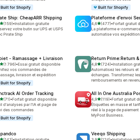
Built for Shopify
Built for Shopify
rate Ship: CheapARR Shipping
Plateforme d'envoi S
étoile(s) sur 5
étoile(s) sur 5
(159)
•
Installation gratuite
4,6
(477)
•
Forfait gratuit
 avis au total
477 avis au total
servez votre butin sur UPS et USPS
La plateforme e-commerce
c Pirate Ship
automatise vos expédition
piet ‑ Ramassage + Livraison
Return Prime:Return 
étoile(s) sur 5
étoile(s) sur 5
(1 796)
•
Essai gratuit disponible
4,8
(724)
•
Installation gra
6 avis au total
724 avis au total
nifiez vos commandes de
Automatisez les retours et 
assage, livraison et expédition
échanges. Transformez le
remboursements en revenu
Built for Shopify
nctrack AI Order Tracking
All In One Australia Po
étoile(s) sur 5
étoile(s) sur 5
(71)
•
Forfait gratuit disponible
4,9
(119)
•
Forfait gratuit 
avis au total
119 avis au total
il d'analyses par l'IA et page de
Étiquettes en masse et tar
ivi des commandes
réel à la page de paiement
MyPost Business.
Built for Shopify
ipandco
Veeqo Shipping
étoile(s) sur 5
étoile(s) sur 5
(143)
•
Installation gratuite
3,9
(124)
•
Installation gra