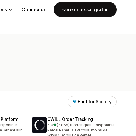
ions
Connexion
Faire un essai gratuit
Built for Shopify
 Platform
CWILL Order Tracking
étoile(s) sur 5
 disponible
5,0
(2 855)
•
Forfait gratuit disponible
2855 avis au total
l’argent sur
Parcel Panel : suivi colis, moins de
WISMO et plus de ventes