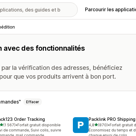
Parcourir les applicat
édition
n avec des fonctionnalités
 par la vérification des adresses, bénéficiez
pour que vos produits arrivent à bon port.
ommandes
Effacer
ack123 Order Tracking
Packlink PRO Shipping
étoile(s) sur 5
étoile(s) sur 5
(1 567)
•
Forfait gratuit disponible
4,8
(870)
•
Forfait gratuit
7 avis au total
870 avis au total
vi de commande, Suivi colis, suivre
Économisez du temps et de 
mmande, mail commande
chaque envoi de colis