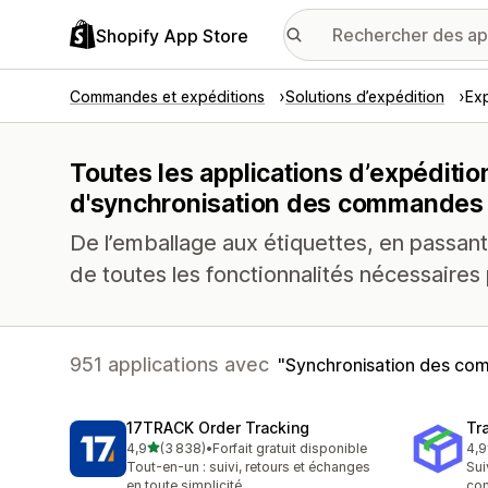
Shopify App Store
Commandes et expéditions
Solutions d’expédition
Exp
Toutes les applications d’expéditio
d'synchronisation des commandes
De l’emballage aux étiquettes, en passant
de toutes les fonctionnalités nécessaires 
951 applications avec
Synchronisation des c
17TRACK Order Tracking
Tr
étoile(s) sur 5
4,9
(3 838)
•
Forfait gratuit disponible
4,9
3838 avis au total
156
Tout-en-un : suivi, retours et échanges
Sui
en toute simplicité
co