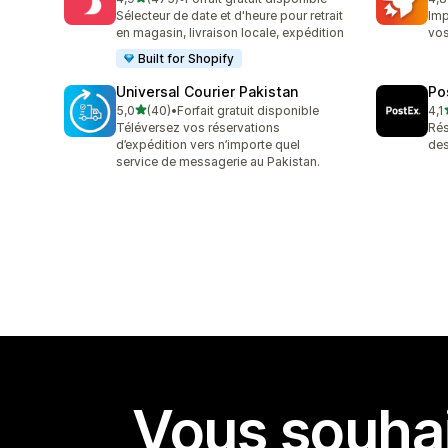
475 avis au total
143
Sélecteur de date et d'heure pour retrait
Imp
en magasin, livraison locale, expédition
vo
Built for Shopify
Universal Courier Pakistan
Po
étoile(s) sur 5
5,0
(40)
•
Forfait gratuit disponible
4,1
40 avis au total
16 
Téléversez vos réservations
Rés
d’expédition vers n’importe quel
de
service de messagerie au Pakistan.
Vous souhai