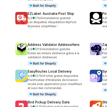
Built for Shopify
EZLabel: Australia Post Ship
Pi
étoile(s) sur 5
5,0
(794)
•
Installation gratuite
4,9
794 avis au total
159
Les étiquettes d’expédition MyPost
Pré
Business simplifiées !
ave
Address Validator AddressHero
Za
étoile(s) sur 5
4,9
(215)
•
Installation gratuite
4,9
215 avis au total
179
Évitez les erreurs d’adresse grâce à la
Pla
validation d’adresses
ram
Built for Shopify
EasyRoutes Local Delivery
Sy
étoile(s) sur 5
4,9
(279)
•
Forfait gratuit disponible
5,0
279 avis au total
71 
Planificateur d’itinéraires de livraison
Out
locale avec application pour chauffeurs
su
et suivi des commandes
Built for Shopify
Bird Pickup Delivery Date
Sh
étoile(s) sur 5
4,9
(475)
•
Forfait gratuit disponible
4,8