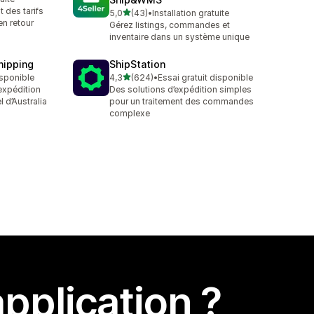
t des tarifs
étoile(s) sur 5
5,0
(43)
•
Installation gratuite
43 avis au total
en retour
Gérez listings, commandes et
inventaire dans un système unique
hipping
ShipStation
étoile(s) sur 5
isponible
4,3
(624)
•
Essai gratuit disponible
624 avis au total
expédition
Des solutions d’expédition simples
 d’Australia
pour un traitement des commandes
complexe
pplication ?