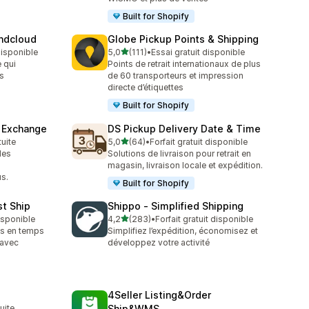
Built for Shopify
endcloud
Globe Pickup Points & Shipping
étoile(s) sur 5
 disponible
5,0
(111)
•
Essai gratuit disponible
111 avis au total
 qui
Points de retrait internationaux de plus
s
de 60 transporteurs et impression
directe d’étiquettes
Built for Shopify
& Exchange
DS Pickup Delivery Date & Time
étoile(s) sur 5
tuite
5,0
(64)
•
Forfait gratuit disponible
64 avis au total
les
Solutions de livraison pour retrait en
s
magasin, livraison locale et expédition.
s.
Built for Shopify
st Ship
Shippo ‑ Simplified Shipping
étoile(s) sur 5
disponible
4,2
(283)
•
Forfait gratuit disponible
283 avis au total
ifs en temps
Simplifiez l’expédition, économisez et
 avec
développez votre activité
4Seller Listing&Order
tuite
Ship&WMS