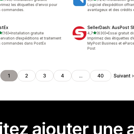
 avis au total
124 avis au total
rimez les étiquettes d'envoi pour
Logiciel d’expédition offran
s commandes.
avantageux et des crédits 
stEx
SellerDash: AusPost S
étoile(s) sur 5
étoile(s) sur 5
(16)
•
Installation gratuite
4,7
(630)
•
Essai gratuit d
avis au total
630 avis au total
ervation d’expéditions et traitement
Imprimez des étiquettes d’
s commandes dans PostEx
MyPost Business et eParcel
Post
Suivant
1
2
3
4
…
40
tez ajouter une a