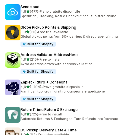
Sendcloud
stelle su 5
4,6
(477)
•
Piano gratuito disponibile
477 recensioni totali
Spedizioni, Tracking, Resi e Checkout per il tuo store online.
Globe Pickup Points & Shipping
stelle su 5
5,0
(111)
•
Free trial available
111 recensioni totali
Global pickup points from 60+ carriers & direct label printing
Built for Shopify
Address Validator AddressHero
stelle su 5
4,9
(215)
•
Free to install
215 recensioni totali
Avoid address errors with address validation
Built for Shopify
Zapiet ‑ Ritiro + Consegna
stelle su 5
4,9
(1.794)
•
Prova gratuita disponibile
1794 recensioni totali
Pianifica i tuoi ordini di ritiro, consegna e spedizione
Built for Shopify
Return Prime:Return & Exchange
stelle su 5
4,8
(725)
•
Free to install
725 recensioni totali
Automate Returns & Exchanges. Turn Refunds into Revenue
DS Pickup Delivery Date & Time
stelle su 5
5,0
(64)
•
Free plan available