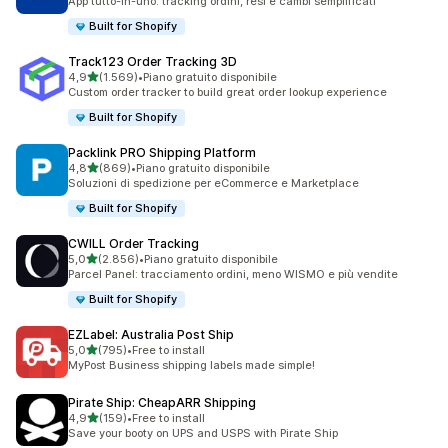
App tutto-in-uno: tracking ordini, resi e cambi semplificati
Built for Shopify
Track123 Order Tracking 3D
stelle su 5
4,9
(1.569)
•
Piano gratuito disponibile
1569 recensioni totali
Custom order tracker to build great order lookup experience
Built for Shopify
Packlink PRO Shipping Platform
stelle su 5
4,8
(869)
•
Piano gratuito disponibile
869 recensioni totali
Soluzioni di spedizione per eCommerce e Marketplace
Built for Shopify
CWILL Order Tracking
stelle su 5
5,0
(2.856)
•
Piano gratuito disponibile
2856 recensioni totali
Parcel Panel: tracciamento ordini, meno WISMO e più vendite
Built for Shopify
EZLabel: Australia Post Ship
stelle su 5
5,0
(795)
•
Free to install
795 recensioni totali
MyPost Business shipping labels made simple!
Pirate Ship: CheapARR Shipping
stelle su 5
4,9
(159)
•
Free to install
159 recensioni totali
Save your booty on UPS and USPS with Pirate Ship