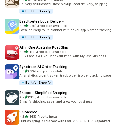
64 recensioni totali
Delivery solutions for store pickup, local delivery, shipping.
Built for Shopify
EasyRoutes Local Delivery
stelle su 5
4,9
(279)
•
Free plan available
279 recensioni totali
Local delivery route planner with driver app & order tracking
Built for Shopify
All In One Australia Post Ship
stelle su 5
4,9
(119)
•
Free plan available
119 recensioni totali
Bulk Labels & Live Checkout Price with MyPost Business.
Synctrack AI Order Tracking
stelle su 5
5,0
(72)
•
Free plan available
72 recensioni totali
AI analytics order tracker, track order & order tracking page
Built for Shopify
Shippo ‑ Simplified Shipping
stelle su 5
4,2
(283)
•
Free plan available
283 recensioni totali
Simplify shipping, save, and grow your business
Shipandco
stelle su 5
4,8
(143)
•
Free to install
143 recensioni totali
Print shipping labels fast with FedEx, UPS, DHL & JapanPost.