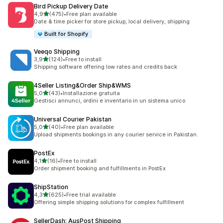
Bird Pickup Delivery Date
stelle su 5
4,9
(475)
•
Free plan available
475 recensioni totali
Date & time picker for store pickup, local delivery, shipping
Built for Shopify
Veeqo Shipping
stelle su 5
3,9
(124)
•
Free to install
124 recensioni totali
Shipping software offering low rates and credits back
4Seller Listing&Order Ship&WMS
stelle su 5
5,0
(43)
•
Installazione gratuita
43 recensioni totali
Gestisci annunci, ordini e inventario in un sistema unico
Universal Courier Pakistan
stelle su 5
5,0
(40)
•
Free plan available
40 recensioni totali
Upload shipments bookings in any courier service in Pakistan.
PostEx
stelle su 5
4,1
(16)
•
Free to install
16 recensioni totali
Order shipment booking and fulfillments in PostEx
ShipStation
stelle su 5
4,3
(625)
•
Free trial available
625 recensioni totali
Offering simple shipping solutions for complex fulfillment
SellerDash: AusPost Shipping