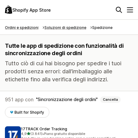
Shopify App Store
Ordini e spedizioni
Soluzioni di spedizione
Spedizione
Tutte le app di spedizione con funzionalità di
sincronizzazione degli ordini
Tutto ciò di cui hai bisogno per spedire i tuoi
prodotti senza errori: dall’imballaggio alle
etichette fino alla verifica degli indirizzi.
951 app con
Sincronizzazione degli ordini
Cancella
Built for Shopify
17TRACK Order Tracking
stelle su 5
4,9
(3.841)
•
Piano gratuito disponibile
3841 recensioni totali