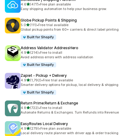
5つ星中
4.6
(477)
•
Free plan available
合計レビュー数：477件
Easy shipping automation to help your business grow.
Globe Pickup Points & Shipping
5つ星中
5.0
(111)
•
Free trial available
合計レビュー数：111件
Global pickup points from 60+ carriers & direct label printing
Built for Shopify
Address Validator AddressHero
5つ星中
4.9
(214)
•
Free to install
合計レビュー数：214件
Avoid address errors with address validation
Built for Shopify
Zapiet ‑ Pickup + Delivery
5つ星中
4.9
(1,792)
•
Free trial available
合計レビュー数：1792件
Smarter delivery options for pickup, local delivery & shipping
Built for Shopify
Return Prime:Return & Exchange
5つ星中
4.8
(722)
•
Free to install
合計レビュー数：722件
Automate Returns & Exchanges. Turn Refunds into Revenue
EasyRoutes Local Delivery
5つ星中
4.9
(279)
•
Free plan available
合計レビュー数：279件
Local delivery route planner with driver app & order tracking