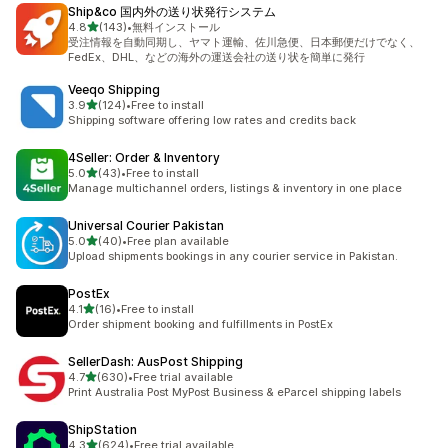
Ship&co 国内外の送り状発行システム
5つ星中
4.8
(143)
•
無料インストール
合計レビュー数：143件
受注情報を自動同期し、ヤマト運輸、佐川急便、日本郵便だけでなく、
FedEx、DHL、などの海外の運送会社の送り状を簡単に発行
Veeqo Shipping
5つ星中
3.9
(124)
•
Free to install
合計レビュー数：124件
Shipping software offering low rates and credits back
4Seller: Order & Inventory
5つ星中
5.0
(43)
•
Free to install
合計レビュー数：43件
Manage multichannel orders, listings & inventory in one place
Universal Courier Pakistan
5つ星中
5.0
(40)
•
Free plan available
合計レビュー数：40件
Upload shipments bookings in any courier service in Pakistan.
PostEx
5つ星中
4.1
(16)
•
Free to install
合計レビュー数：16件
Order shipment booking and fulfillments in PostEx
SellerDash: AusPost Shipping
5つ星中
4.7
(630)
•
Free trial available
合計レビュー数：630件
Print Australia Post MyPost Business & eParcel shipping labels
ShipStation
5つ星中
4.3
(624)
•
Free trial available