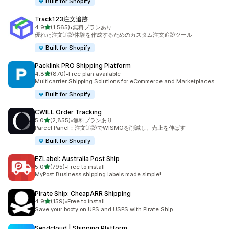
Built for Shopify
Track123注文追跡
5つ星中
4.9
(1,565)
•
無料プランあり
合計レビュー数：1565件
優れた注文追跡体験を作成するためのカスタム注文追跡ツール
Built for Shopify
Packlink PRO Shipping Platform
5つ星中
4.8
(870)
•
Free plan available
合計レビュー数：870件
Multicarrier Shipping Solutions for eCommerce and Marketplaces
Built for Shopify
CWILL Order Tracking
5つ星中
5.0
(2,855)
•
無料プランあり
合計レビュー数：2855件
Parcel Panel：注文追跡でWISMOを削減し、売上を伸ばす
Built for Shopify
EZLabel: Australia Post Ship
5つ星中
5.0
(795)
•
Free to install
合計レビュー数：795件
MyPost Business shipping labels made simple!
Pirate Ship: CheapARR Shipping
5つ星中
4.9
(159)
•
Free to install
合計レビュー数：159件
Save your booty on UPS and USPS with Pirate Ship
Sendcloud | Shipping Platform