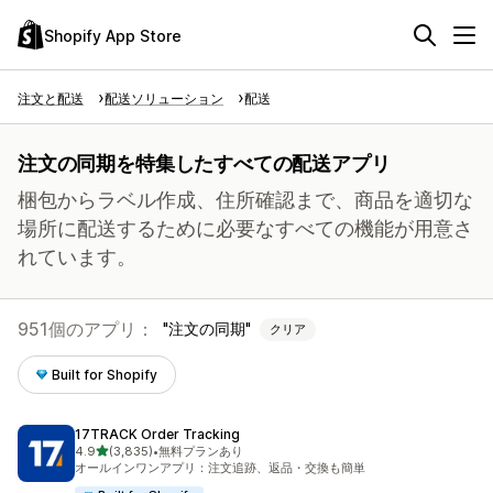
Shopify App Store
注文と配送
配送ソリューション
配送
注文の同期を特集したすべての配送アプリ
梱包からラベル作成、住所確認まで、商品を適切な
場所に配送するために必要なすべての機能が用意さ
れています。
951個のアプリ：
注文の同期
クリア
Built for Shopify
17TRACK Order Tracking
5つ星中
4.9
(3,835)
•
無料プランあり
合計レビュー数：3835件
オールインワンアプリ：注文追跡、返品・交換も簡単