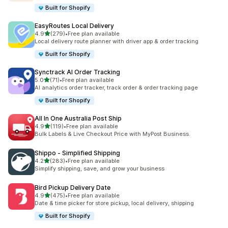
Built for Shopify
EasyRoutes Local Delivery
5つ星中
4.9
(279)
•
Free plan available
合計レビュー数：279件
Local delivery route planner with driver app & order tracking
Built for Shopify
Synctrack AI Order Tracking
5つ星中
5.0
(71)
•
Free plan available
合計レビュー数：71件
AI analytics order tracker, track order & order tracking page
Built for Shopify
All In One Australia Post Ship
5つ星中
4.9
(119)
•
Free plan available
合計レビュー数：119件
Bulk Labels & Live Checkout Price with MyPost Business.
Shippo ‑ Simplified Shipping
5つ星中
4.2
(283)
•
Free plan available
合計レビュー数：283件
Simplify shipping, save, and grow your business
Bird Pickup Delivery Date
5つ星中
4.9
(475)
•
Free plan available
合計レビュー数：475件
Date & time picker for store pickup, local delivery, shipping
Built for Shopify