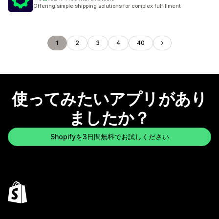
合計レビュー数：624件
Offering simple shipping solutions for complex fulfillment
1
2
3
4
40
使ってみたいアプリがあり
ましたか？
Shopifyを3日間無料でお試しください