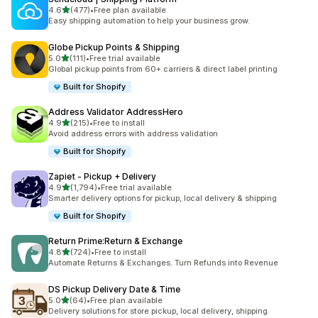
5つ星中
4.6
(477)
•
Free plan available
合計レビュー数：477件
Easy shipping automation to help your business grow.
Globe Pickup Points & Shipping
5つ星中
5.0
(111)
•
Free trial available
合計レビュー数：111件
Global pickup points from 60+ carriers & direct label printing
Built for Shopify
Address Validator AddressHero
5つ星中
4.9
(215)
•
Free to install
合計レビュー数：215件
Avoid address errors with address validation
Built for Shopify
Zapiet ‑ Pickup + Delivery
5つ星中
4.9
(1,794)
•
Free trial available
合計レビュー数：1794件
Smarter delivery options for pickup, local delivery & shipping
Built for Shopify
Return Prime:Return & Exchange
5つ星中
4.8
(724)
•
Free to install
合計レビュー数：724件
Automate Returns & Exchanges. Turn Refunds into Revenue
DS Pickup Delivery Date & Time
5つ星中
5.0
(64)
•
Free plan available
合計レビュー数：64件
Delivery solutions for store pickup, local delivery, shipping.