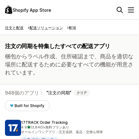
Shopify App Store
注文と配送
配送ソリューション
配送
注文の同期を特集したすべての配送アプリ
梱包からラベル作成、住所確認まで、商品を適切な
場所に配送するために必要なすべての機能が用意さ
れています。
948個のアプリ：
注文の同期
クリア
Built for Shopify
17TRACK Order Tracking
5つ星中
4.9
(3,840)
•
無料プランあり
合計レビュー数：3840件
オールインワンアプリ：注文追跡、返品・交換も簡単