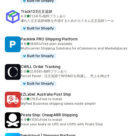
Built for Shopify
Track123注文追跡
5つ星中
4.9
(1,567)
•
無料プランあり
合計レビュー数：1567件
優れた注文追跡体験を作成するためのカスタム注文追跡ツール
Built for Shopify
Packlink PRO Shipping Platform
5つ星中
4.8
(868)
•
Free plan available
合計レビュー数：868件
Multicarrier Shipping Solutions for eCommerce and Marketplaces
Built for Shopify
CWILL Order Tracking
5つ星中
5.0
(2,858)
•
無料プランあり
合計レビュー数：2858件
Parcel Panel：注文追跡でWISMOを削減し、売上を伸ばす
Built for Shopify
EZLabel: Australia Post Ship
5つ星中
5.0
(793)
•
Free to install
合計レビュー数：793件
MyPost Business shipping labels made simple!
Pirate Ship: CheapARR Shipping
5つ星中
4.9
(159)
•
Free to install
合計レビュー数：159件
Save your booty on UPS and USPS with Pirate Ship
Sendcloud | Shipping Platform