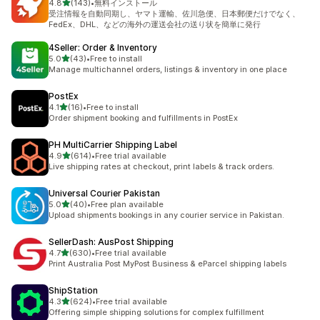
5つ星中
4.8
(143)
•
無料インストール
合計レビュー数：143件
受注情報を自動同期し、ヤマト運輸、佐川急便、日本郵便だけでなく、
FedEx、DHL、などの海外の運送会社の送り状を簡単に発行
4Seller: Order & Inventory
5つ星中
5.0
(43)
•
Free to install
合計レビュー数：43件
Manage multichannel orders, listings & inventory in one place
PostEx
5つ星中
4.1
(16)
•
Free to install
合計レビュー数：16件
Order shipment booking and fulfillments in PostEx
PH MultiCarrier Shipping Label
5つ星中
4.9
(614)
•
Free trial available
合計レビュー数：614件
Live shipping rates at checkout, print labels & track orders.
Universal Courier Pakistan
5つ星中
5.0
(40)
•
Free plan available
合計レビュー数：40件
Upload shipments bookings in any courier service in Pakistan.
SellerDash: AusPost Shipping
5つ星中
4.7
(630)
•
Free trial available
合計レビュー数：630件
Print Australia Post MyPost Business & eParcel shipping labels
ShipStation
5つ星中
4.3
(624)
•
Free trial available
合計レビュー数：624件
Offering simple shipping solutions for complex fulfillment