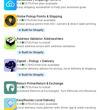
5つ星中
4.6
(477)
•
Free plan available
合計レビュー数：477件
Easy shipping automation to help your business grow.
Globe Pickup Points & Shipping
5つ星中
5.0
(111)
•
Free trial available
合計レビュー数：111件
Global pickup points from 60+ carriers & direct label printing
Built for Shopify
Address Validator AddressHero
5つ星中
4.9
(214)
•
Free to install
合計レビュー数：214件
Avoid address errors with address validation
Built for Shopify
Zapiet ‑ Pickup + Delivery
5つ星中
4.9
(1,794)
•
Free trial available
合計レビュー数：1794件
Smarter delivery options for pickup, local delivery & shipping
Built for Shopify
Return Prime:Return & Exchange
5つ星中
4.8
(723)
•
Free to install
合計レビュー数：723件
Automate Returns & Exchanges. Turn Refunds into Revenue
EasyRoutes Local Delivery
5つ星中
4.9
(279)
•
Free plan available
合計レビュー数：279件
Local delivery route planner with driver app & order tracking