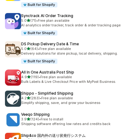
Built for Shopify
Synctrack AI Order Tracking
5つ星中
5.0
(71)
•
Free plan available
合計レビュー数：71件
AI analytics order tracker, track order & order tracking page
Built for Shopify
DS Pickup Delivery Date & Time
5つ星中
5.0
(64)
•
Free plan available
合計レビュー数：64件
Delivery solutions for store pickup, local delivery, shipping.
Built for Shopify
All In One Australia Post Ship
5つ星中
4.9
(119)
•
Free plan available
合計レビュー数：119件
Bulk Labels & Live Checkout Price with MyPost Business.
Shippo ‑ Simplified Shipping
5つ星中
4.2
(283)
•
Free plan available
合計レビュー数：283件
Simplify shipping, save, and grow your business
Veeqo Shipping
5つ星中
3.9
(124)
•
Free to install
合計レビュー数：124件
Shipping software offering low rates and credits back
Ship&co 国内外の送り状発行システム