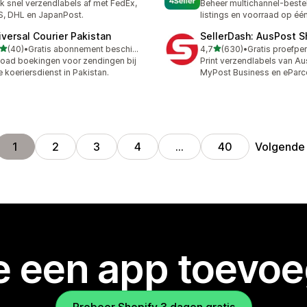
k snel verzendlabels af met FedEx,
Beheer multichannel-bestel
, DHL en JapanPost.
listings en voorraad op éé
iversal Courier Pakistan
SellerDash: AusPost S
van 5 sterren
van 5 sterren
(40)
•
Gratis abonnement beschikbaar
4,7
(630)
•
recensies in totaal
630 recensies in totaal
oad boekingen voor zendingen bij
Print verzendlabels van Aus
e koeriersdienst in Pakistan.
MyPost Business en eParc
Volgende
1
2
3
4
…
40
je een app toevo