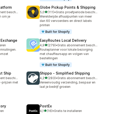
latform
Globe Pickup Points & Shipping
van 5 sterren
Gratis abonnement beschikbaar
5,0
(111)
•
Gratis proefperiode beschikbaar
111 recensies in totaal
m om je
Wereldwijde afhaalpunten van meer
dan 60 vervoerders en direct labels
printen
Built for Shopify
& Exchange
EasyRoutes Local Delivery
van 5 sterren
leren
4,9
(279)
•
Gratis abonnement beschikbaar
279 recensies in totaal
mruilingen.
Routeplanner voor lokale bezorging
 omzet
met chauffeursapp en volgen van
bestellingen
Built for Shopify
st Ship
Shippo ‑ Simplified Shipping
van 5 sterren
Gratis abonnement beschikbaar
4,2
(283)
•
Gratis abonnement beschikbaar
283 recensies in totaal
t-prijzen met
Vereenvoudig verzending, bespaar en
laat je bedrijf groeien
tory
PostEx
van 5 sterren
ren
4,1
(16)
•
Gratis te installeren
16 recensies in totaal