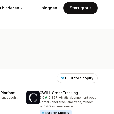
 bladeren
Inloggen
Start gratis
Built for Shopify
 Platform
CWILL Order Tracking
van 5 sterren
Gratis abonnement beschikbaar
5,0
(2.857)
•
Gratis abonnement beschikbaar
2857 recensies in totaal
Parcel Panel: track and trace, minder
WISMO en meer omzet
Built for Shopify