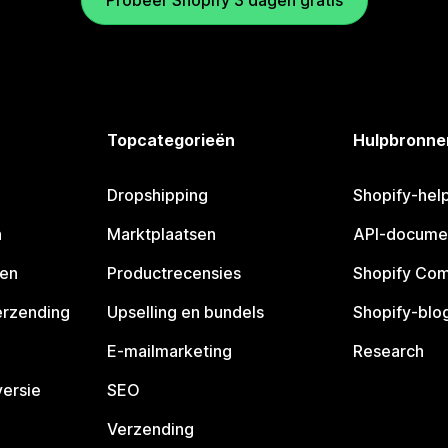
Probeer Shopify 3 dagen gratis
Topcategorieën
Hulpbronne
Dropshipping
Shopify-hel
n
Marktplaatsen
API-docume
pen
Productrecensies
Shopify Co
erzending
Upselling en bundels
Shopify-blo
E-mailmarketing
Research
ersie
SEO
Verzending