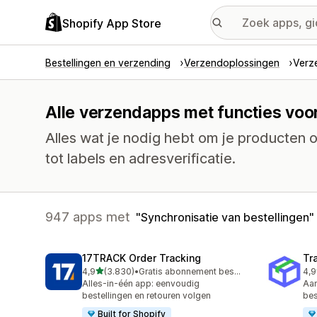
Shopify App Store
Bestellingen en verzending
Verzendoplossingen
Verz
Alle verzendapps met functies voor
Alles wat je nodig hebt om je producten op
tot labels en adresverificatie.
947 apps met
Synchronisatie van bestellingen
17TRACK Order Tracking
Tr
van 5 sterren
4,9
(3.830)
•
Gratis abonnement beschikbaar
4,9
3830 recensies in totaal
156
Alles-in-één app: eenvoudig
Aan
bestellingen en retouren volgen
bes
Built for Shopify