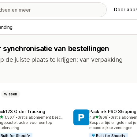
Door apps
ending
 synchronisatie van bestellingen
 de juiste plaats te krijgen: van verpakking
Wissen
ack123 Order Tracking
Packlink PRO Shipping
van 5 sterren
van 5 sterren
(1.567)
•
Gratis abonnement beschikbaar
4,8
(868)
•
7 recensies in totaal
868 recensies in totaal
gepaste tracker voor een top
Bespaar tijd en geld met je
telervaring
maandelijkse zendingen
Built for Shopify
Built for Shopify