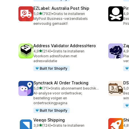
EZLabel: Australia Post Ship
Pi
van 5 sterren
5,0
(792)
•
Gratis te installeren
4,9
792 recensies in totaal
159
MyPost Business-verzendlabels
Bes
eenvoudig gemaakt!
Pir
Address Validator AddressHero
Za
van 5 sterren
4,9
(214)
•
Gratis te installeren
4,9
214 recensies in totaal
179
Voorkom adresfouten met
Pla
adresvalidatie
ver
Built for Shopify
Synctrack AI Order Tracking
DS
van 5 sterren
5,0
(71)
•
Gratis abonnement beschikbaar
5,0
71 recensies in totaal
64 
AI-analyse voor ordertracker,
Bez
bestelling volgen en
win
ordertrackingpagina
Built for Shopify
Veeqo Shipping
Sh
van 5 sterren
3,9
(124)
•
Gratis te installeren
4,8
124 recensies in totaal
143