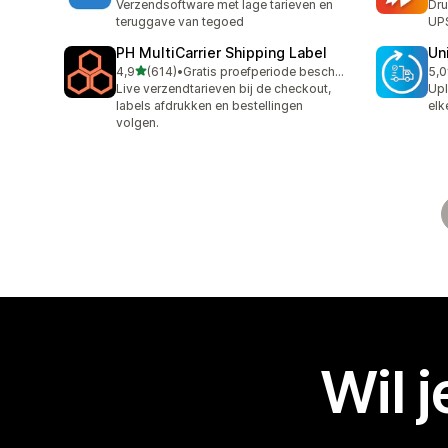
Verzendsoftware met lage tarieven en
Dru
teruggave van tegoed
UPS
PH MultiCarrier Shipping Label
Un
van 5 sterren
4,9
(614)
•
Gratis proefperiode beschikbaar
5,0
614 recensies in totaal
40 
Live verzendtarieven bij de checkout,
Upl
labels afdrukken en bestellingen
elk
volgen.
Wil 