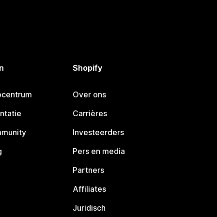
n
Shopify
pcentrum
Over ons
ntatie
Carrières
mmunity
Investeerders
g
Pers en media
Partners
Affiliates
Juridisch