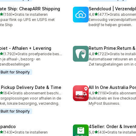
rate Ship: CheapARR Shipping
Sendcloud | Verzendp
van 5 sterren
van 5 sterren
(159)
•
Gratis te installeren
4,6
(477)
•
 recensies in totaal
477 recensies in totaal
paar flink op UPS en USPS met
Eenvoudig verzendplatfor
ate Ship
bedrijf te helpen groeien.
piet ‑ Afhalen + Levering
Return Prime:Return 
van 5 sterren
van 5 sterren
(1.792)
•
Gratis proefperiode beschikbaar
4,8
(722)
•
Gratis te instal
2 recensies in totaal
722 recensies in totaal
n je afhaal-, bezorg- en
Automatiseer retouren en o
zendbestellingen
Zet terugbetalingen om in
Built for Shopify
 Pickup Delivery Date & Time
All In One Australia Po
van 5 sterren
van 5 sterren
(64)
•
Gratis abonnement beschikbaar
4,9
(119)
•
recensies in totaal
119 recensies in totaal
orgoplossingen voor afhalen in de
Bulklabels en live checkou
kel, lokale bezorging, verzending.
MyPost Business.
Built for Shopify
ipandco
4Seller: Order & Inven
van 5 sterren
van 5 sterren
(143)
•
Gratis te installeren
5,0
(43)
•
Gratis te installe
 recensies in totaal
43 recensies in totaal