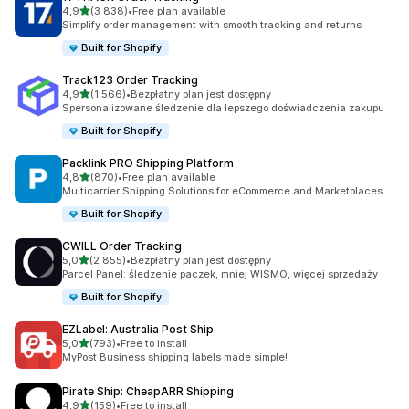
na 5 gwiazdek
4,9
(3 838)
•
Free plan available
Łączna liczba recenzji: 3838
Simplify order management with smooth tracking and returns
Built for Shopify
Track123 Order Tracking
na 5 gwiazdek
4,9
(1 566)
•
Bezpłatny plan jest dostępny
Łączna liczba recenzji: 1566
Spersonalizowane śledzenie dla lepszego doświadczenia zakupu
Built for Shopify
Packlink PRO Shipping Platform
na 5 gwiazdek
4,8
(870)
•
Free plan available
Łączna liczba recenzji: 870
Multicarrier Shipping Solutions for eCommerce and Marketplaces
Built for Shopify
CWILL Order Tracking
na 5 gwiazdek
5,0
(2 855)
•
Bezpłatny plan jest dostępny
Łączna liczba recenzji: 2855
Parcel Panel: śledzenie paczek, mniej WISMO, więcej sprzedaży
Built for Shopify
EZLabel: Australia Post Ship
na 5 gwiazdek
5,0
(793)
•
Free to install
Łączna liczba recenzji: 793
MyPost Business shipping labels made simple!
Pirate Ship: CheapARR Shipping
na 5 gwiazdek
4,9
(159)
•
Free to install