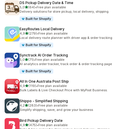
DS Pickup Delivery Date & Time
na 5 gwiazdek
5,0
(64)
•
Free plan available
Łączna liczba recenzji: 64
Delivery solutions for store pickup, local delivery, shipping.
Built for Shopify
EasyRoutes Local Delivery
na 5 gwiazdek
4,9
(279)
•
Free plan available
Łączna liczba recenzji: 279
Local delivery route planner with driver app & order tracking
Built for Shopify
Synctrack AI Order Tracking
na 5 gwiazdek
5,0
(71)
•
Free plan available
Łączna liczba recenzji: 71
AI analytics order tracker, track order & order tracking page
Built for Shopify
All In One Australia Post Ship
na 5 gwiazdek
4,9
(119)
•
Free plan available
Łączna liczba recenzji: 119
Bulk Labels & Live Checkout Price with MyPost Business.
Shippo ‑ Simplified Shipping
na 5 gwiazdek
4,2
(283)
•
Free plan available
Łączna liczba recenzji: 283
Simplify shipping, save, and grow your business
Bird Pickup Delivery Date
na 5 gwiazdek
4,9
(475)
•
Free plan available
Łączna liczba recenzji: 475