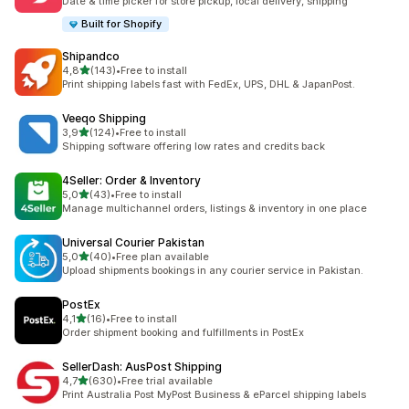
Date & time picker for store pickup, local delivery, shipping
Built for Shopify
Shipandco
na 5 gwiazdek
4,8
(143)
•
Free to install
Łączna liczba recenzji: 143
Print shipping labels fast with FedEx, UPS, DHL & JapanPost.
Veeqo Shipping
na 5 gwiazdek
3,9
(124)
•
Free to install
Łączna liczba recenzji: 124
Shipping software offering low rates and credits back
4Seller: Order & Inventory
na 5 gwiazdek
5,0
(43)
•
Free to install
Łączna liczba recenzji: 43
Manage multichannel orders, listings & inventory in one place
Universal Courier Pakistan
na 5 gwiazdek
5,0
(40)
•
Free plan available
Łączna liczba recenzji: 40
Upload shipments bookings in any courier service in Pakistan.
PostEx
na 5 gwiazdek
4,1
(16)
•
Free to install
Łączna liczba recenzji: 16
Order shipment booking and fulfillments in PostEx
SellerDash: AusPost Shipping
na 5 gwiazdek
4,7
(630)
•
Free trial available
Łączna liczba recenzji: 630
Print Australia Post MyPost Business & eParcel shipping labels