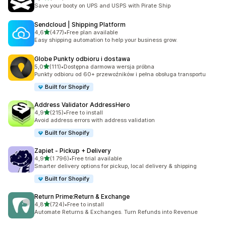
Łączna liczba recenzji: 159
Save your booty on UPS and USPS with Pirate Ship
Sendcloud | Shipping Platform
na 5 gwiazdek
4,6
(477)
•
Free plan available
Łączna liczba recenzji: 477
Easy shipping automation to help your business grow.
Globe Punkty odbioru i dostawa
na 5 gwiazdek
5,0
(111)
•
Dostępna darmowa wersja próbna
Łączna liczba recenzji: 111
Punkty odbioru od 60+ przewoźników i pełna obsługa transportu
Built for Shopify
Address Validator AddressHero
na 5 gwiazdek
4,9
(215)
•
Free to install
Łączna liczba recenzji: 215
Avoid address errors with address validation
Built for Shopify
Zapiet ‑ Pickup + Delivery
na 5 gwiazdek
4,9
(1 796)
•
Free trial available
Łączna liczba recenzji: 1796
Smarter delivery options for pickup, local delivery & shipping
Built for Shopify
Return Prime:Return & Exchange
na 5 gwiazdek
4,8
(724)
•
Free to install
Łączna liczba recenzji: 724
Automate Returns & Exchanges. Turn Refunds into Revenue