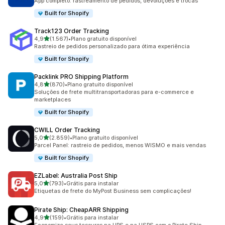
App completo: rastreamento de pedidos, devoluções e trocas
Built for Shopify
Track123 Order Tracking
de 5 estrelas
4,9
(1.567)
•
Plano gratuito disponível
1567 avaliações ao todo
Rastreio de pedidos personalizado para ótima experiência
Built for Shopify
Packlink PRO Shipping Platform
de 5 estrelas
4,8
(870)
•
Plano gratuito disponível
870 avaliações ao todo
Soluções de frete multitransportadoras para e-commerce e
marketplaces
Built for Shopify
CWILL Order Tracking
de 5 estrelas
5,0
(2.859)
•
Plano gratuito disponível
2859 avaliações ao todo
Parcel Panel: rastreio de pedidos, menos WISMO e mais vendas
Built for Shopify
EZLabel: Australia Post Ship
de 5 estrelas
5,0
(793)
•
Grátis para instalar
793 avaliações ao todo
Etiquetas de frete do MyPost Business sem complicações!
Pirate Ship: CheapARR Shipping
de 5 estrelas
4,9
(159)
•
Grátis para instalar
159 avaliações ao todo