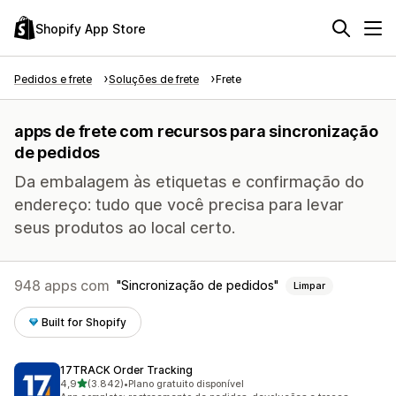
Shopify App Store
Pedidos e frete
Soluções de frete
Frete
apps de frete com recursos para sincronização
de pedidos
Da embalagem às etiquetas e confirmação do
endereço: tudo que você precisa para levar
seus produtos ao local certo.
948 apps com
Sincronização de pedidos
Limpar
Built for Shopify
17TRACK Order Tracking
de 5 estrelas
4,9
(3.842)
•
Plano gratuito disponível
3842 avaliações ao todo