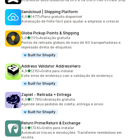
Economize seus tesouros na UPS e na USPS com o Pirate Ship
Sendcloud | Shipping Platform
de 5 estrelas
4,6
(477)
•
Plano gratuito disponível
477 avaliações ao todo
Automação de frete fácil para ajudar a empresa a crescer.
Globe Pickup Points & Shipping
de 5 estrelas
5,0
(111)
•
Avaliação gratuita
111 avaliações ao todo
Pontos de retirada globais de mais de 60 transportadoras e
impressão direta de etiquetas
Built for Shopify
Address Validator AddressHero
de 5 estrelas
4,9
(215)
•
Grátis para instalar
215 avaliações ao todo
Evite erros de endereço com a validação de endereço
Built for Shopify
Zapiet ‑ Retirada + Entrega
de 5 estrelas
4,9
(1.795)
•
Avaliação gratuita
1795 avaliações ao todo
Agende seus pedidos de coleta, entrega e envio
Built for Shopify
Return Prime:Return & Exchange
de 5 estrelas
4,8
(724)
•
Grátis para instalar
724 avaliações ao todo
Automatize trocas e devoluções. Transforme reembolsos em
receita.