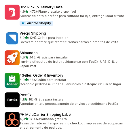
Bird Pickup Delivery Date
de 5 estrelas
4,9
(472)
•
Plano gratuito disponível
472 avaliações ao todo
Seletor de data e horário para retirada na loja, entrega local e frete
Built for Shopify
Veeqo Shipping
de 5 estrelas
3,9
(124)
•
Grátis para instalar
124 avaliações ao todo
Software de frete que oferece tarifas baixas e créditos de volta
Shipandco
de 5 estrelas
4,8
(143)
•
Grátis para instalar
143 avaliações ao todo
Imprima etiquetas de frete rapidamente com FedEx, UPS, DHL e
Japan Post.
4Seller: Order & Inventory
de 5 estrelas
5,0
(43)
•
Grátis para instalar
43 avaliações ao todo
Gerencie pedidos multicanal, anúncios e estoque em um só lugar
PostEx
de 5 estrelas
4,1
(16)
•
Grátis para instalar
16 avaliações ao todo
Agendamento e processamento de envios de pedidos no PostEx
PH MultiCarrier Shipping Label
de 5 estrelas
4,9
(614)
•
Avaliação gratuita
614 avaliações ao todo
Taxas de frete em tempo real no checkout, impressão de etiquetas
e rastreamento de pedidos.