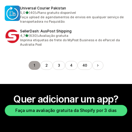
Universal Courier Pakistan
de 5 estrelas
5,0
(40)
•
Plano gratuito disponível
40 avaliações ao todo
Faça upload de agendamentos de envios em qualquer serviço de
transportadora no Paquistão.
SellerDash: AusPost Shipping
de 5 estrelas
4,7
(630)
•
Avaliação gratuita
630 avaliações ao todo
Imprima etiquetas de frete do MyPost Business e do eParcel da
Australia Post
1
2
3
4
40
Quer adicionar um app?
Faça uma avaliação gratuita da Shopify por 3 dias