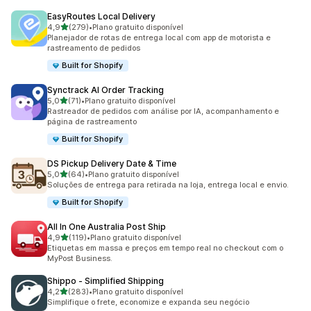
EasyRoutes Local Delivery
de 5 estrelas
4,9
(279)
•
Plano gratuito disponível
279 avaliações ao todo
Planejador de rotas de entrega local com app de motorista e
rastreamento de pedidos
Built for Shopify
Synctrack AI Order Tracking
de 5 estrelas
5,0
(71)
•
Plano gratuito disponível
71 avaliações ao todo
Rastreador de pedidos com análise por IA, acompanhamento e
página de rastreamento
Built for Shopify
DS Pickup Delivery Date & Time
de 5 estrelas
5,0
(64)
•
Plano gratuito disponível
64 avaliações ao todo
Soluções de entrega para retirada na loja, entrega local e envio.
Built for Shopify
All In One Australia Post Ship
de 5 estrelas
4,9
(119)
•
Plano gratuito disponível
119 avaliações ao todo
Etiquetas em massa e preços em tempo real no checkout com o
MyPost Business.
Shippo ‑ Simplified Shipping
de 5 estrelas
4,2
(283)
•
Plano gratuito disponível
283 avaliações ao todo
Simplifique o frete, economize e expanda seu negócio