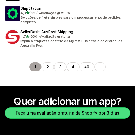
ShipStation
de 5 estrelas
4,3
(625)
•
Avaliação gratuita
625 avaliações ao todo
Soluções de frete simples para um processamento de pedidos
complexo
SellerDash: AusPost Shipping
de 5 estrelas
4,7
(630)
•
Avaliação gratuita
630 avaliações ao todo
Imprima etiquetas de frete do MyPost Business e do eParcel da
Australia Post
1
2
3
4
40
Quer adicionar um app?
Faça uma avaliação gratuita da Shopify por 3 dias