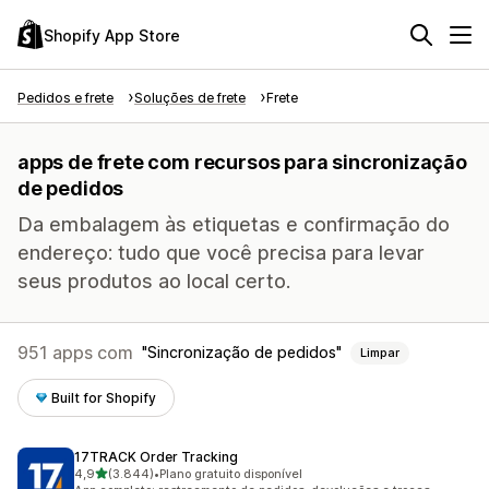
Shopify App Store
Pedidos e frete
Soluções de frete
Frete
apps de frete com recursos para sincronização
de pedidos
Da embalagem às etiquetas e confirmação do
endereço: tudo que você precisa para levar
seus produtos ao local certo.
951 apps com
Sincronização de pedidos
Limpar
Built for Shopify
17TRACK Order Tracking
de 5 estrelas
4,9
(3.844)
•
Plano gratuito disponível
3844 avaliações ao todo