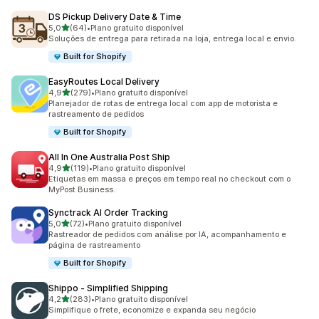
DS Pickup Delivery Date & Time
de 5 estrelas
5,0
(64)
•
Plano gratuito disponível
64 avaliações ao todo
Soluções de entrega para retirada na loja, entrega local e envio.
Built for Shopify
EasyRoutes Local Delivery
de 5 estrelas
4,9
(279)
•
Plano gratuito disponível
279 avaliações ao todo
Planejador de rotas de entrega local com app de motorista e
rastreamento de pedidos
Built for Shopify
All In One Australia Post Ship
de 5 estrelas
4,9
(119)
•
Plano gratuito disponível
119 avaliações ao todo
Etiquetas em massa e preços em tempo real no checkout com o
MyPost Business.
Synctrack AI Order Tracking
de 5 estrelas
5,0
(72)
•
Plano gratuito disponível
72 avaliações ao todo
Rastreador de pedidos com análise por IA, acompanhamento e
página de rastreamento
Built for Shopify
Shippo ‑ Simplified Shipping
de 5 estrelas
4,2
(283)
•
Plano gratuito disponível
283 avaliações ao todo
Simplifique o frete, economize e expanda seu negócio