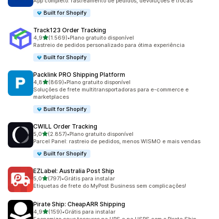
App completo: rastreamento de pedidos, devoluções e trocas
Built for Shopify
Track123 Order Tracking
de 5 estrelas
4,9
(1.569)
•
Plano gratuito disponível
1569 avaliações ao todo
Rastreio de pedidos personalizado para ótima experiência
Built for Shopify
Packlink PRO Shipping Platform
de 5 estrelas
4,8
(869)
•
Plano gratuito disponível
869 avaliações ao todo
Soluções de frete multitransportadoras para e-commerce e
marketplaces
Built for Shopify
CWILL Order Tracking
de 5 estrelas
5,0
(2.857)
•
Plano gratuito disponível
2857 avaliações ao todo
Parcel Panel: rastreio de pedidos, menos WISMO e mais vendas
Built for Shopify
EZLabel: Australia Post Ship
de 5 estrelas
5,0
(797)
•
Grátis para instalar
797 avaliações ao todo
Etiquetas de frete do MyPost Business sem complicações!
Pirate Ship: CheapARR Shipping
de 5 estrelas
4,9
(159)
•
Grátis para instalar
159 avaliações ao todo