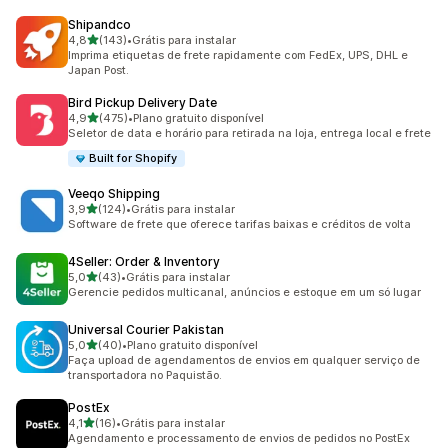
Shipandco
de 5 estrelas
4,8
(143)
•
Grátis para instalar
143 avaliações ao todo
Imprima etiquetas de frete rapidamente com FedEx, UPS, DHL e
Japan Post.
Bird Pickup Delivery Date
de 5 estrelas
4,9
(475)
•
Plano gratuito disponível
475 avaliações ao todo
Seletor de data e horário para retirada na loja, entrega local e frete
Built for Shopify
Veeqo Shipping
de 5 estrelas
3,9
(124)
•
Grátis para instalar
124 avaliações ao todo
Software de frete que oferece tarifas baixas e créditos de volta
4Seller: Order & Inventory
de 5 estrelas
5,0
(43)
•
Grátis para instalar
43 avaliações ao todo
Gerencie pedidos multicanal, anúncios e estoque em um só lugar
Universal Courier Pakistan
de 5 estrelas
5,0
(40)
•
Plano gratuito disponível
40 avaliações ao todo
Faça upload de agendamentos de envios em qualquer serviço de
transportadora no Paquistão.
PostEx
de 5 estrelas
4,1
(16)
•
Grátis para instalar
16 avaliações ao todo
Agendamento e processamento de envios de pedidos no PostEx