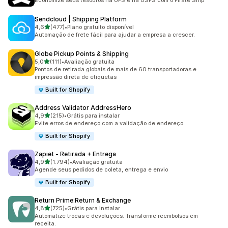
Economize seus tesouros na UPS e na USPS com o Pirate Ship
Sendcloud | Shipping Platform
de 5 estrelas
4,6
(477)
•
Plano gratuito disponível
477 avaliações ao todo
Automação de frete fácil para ajudar a empresa a crescer.
Globe Pickup Points & Shipping
de 5 estrelas
5,0
(111)
•
Avaliação gratuita
111 avaliações ao todo
Pontos de retirada globais de mais de 60 transportadoras e
impressão direta de etiquetas
Built for Shopify
Address Validator AddressHero
de 5 estrelas
4,9
(215)
•
Grátis para instalar
215 avaliações ao todo
Evite erros de endereço com a validação de endereço
Built for Shopify
Zapiet ‑ Retirada + Entrega
de 5 estrelas
4,9
(1.794)
•
Avaliação gratuita
1794 avaliações ao todo
Agende seus pedidos de coleta, entrega e envio
Built for Shopify
Return Prime:Return & Exchange
de 5 estrelas
4,8
(725)
•
Grátis para instalar
725 avaliações ao todo
Automatize trocas e devoluções. Transforme reembolsos em
receita.