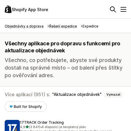
Shopify App Store
Objednávky a doprava
Řešení expedice
Expedice
Všechny aplikace pro dopravu s funkcemi pro
aktualizace objednávek
Všechno, co potřebujete, abyste své produkty
dostali na správné místo – od balení přes štítky
po ověřování adres.
Více aplikací (951) s:
Aktualizace objednávek
Vymazat
Built for Shopify
17TRACK Order Tracking
z 5 hvězd
4,9
(3 841)
•
K dispozici je bezplatný plán
Celkový počet recenzí: 3841