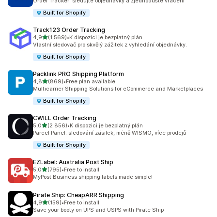
Order Tracker: sledujte objednávky a zjednodušte vracení
Built for Shopify
Track123 Order Tracking
z 5 hvězd
4,9
(1 569)
•
K dispozici je bezplatný plán
Celkový počet recenzí: 1569
Vlastní sledovač pro skvělý zážitek z vyhledání objednávky.
Built for Shopify
Packlink PRO Shipping Platform
z 5 hvězd
4,8
(869)
•
Free plan available
Celkový počet recenzí: 869
Multicarrier Shipping Solutions for eCommerce and Marketplaces
Built for Shopify
CWILL Order Tracking
z 5 hvězd
5,0
(2 856)
•
K dispozici je bezplatný plán
Celkový počet recenzí: 2856
Parcel Panel: sledování zásilek, méně WISMO, více prodejů
Built for Shopify
EZLabel: Australia Post Ship
z 5 hvězd
5,0
(795)
•
Free to install
Celkový počet recenzí: 795
MyPost Business shipping labels made simple!
Pirate Ship: CheapARR Shipping
z 5 hvězd
4,9
(159)
•
Free to install
Celkový počet recenzí: 159
Save your booty on UPS and USPS with Pirate Ship