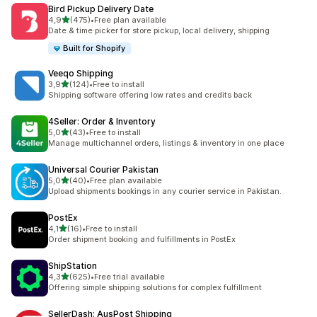
Bird Pickup Delivery Date
z 5 hvězd
4,9
(475)
•
Free plan available
Celkový počet recenzí: 475
Date & time picker for store pickup, local delivery, shipping
Built for Shopify
Veeqo Shipping
z 5 hvězd
3,9
(124)
•
Free to install
Celkový počet recenzí: 124
Shipping software offering low rates and credits back
4Seller: Order & Inventory
z 5 hvězd
5,0
(43)
•
Free to install
Celkový počet recenzí: 43
Manage multichannel orders, listings & inventory in one place
Universal Courier Pakistan
z 5 hvězd
5,0
(40)
•
Free plan available
Celkový počet recenzí: 40
Upload shipments bookings in any courier service in Pakistan.
PostEx
z 5 hvězd
4,1
(16)
•
Free to install
Celkový počet recenzí: 16
Order shipment booking and fulfillments in PostEx
ShipStation
z 5 hvězd
4,3
(625)
•
Free trial available
Celkový počet recenzí: 625
Offering simple shipping solutions for complex fulfillment
SellerDash: AusPost Shipping