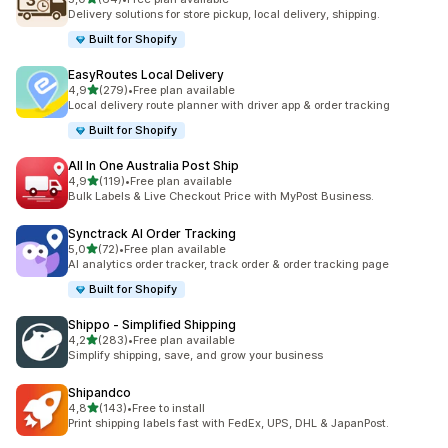
Celkový počet recenzí: 64
Delivery solutions for store pickup, local delivery, shipping.
Built for Shopify
EasyRoutes Local Delivery
z 5 hvězd
4,9
(279)
•
Free plan available
Celkový počet recenzí: 279
Local delivery route planner with driver app & order tracking
Built for Shopify
All In One Australia Post Ship
z 5 hvězd
4,9
(119)
•
Free plan available
Celkový počet recenzí: 119
Bulk Labels & Live Checkout Price with MyPost Business.
Synctrack AI Order Tracking
z 5 hvězd
5,0
(72)
•
Free plan available
Celkový počet recenzí: 72
AI analytics order tracker, track order & order tracking page
Built for Shopify
Shippo ‑ Simplified Shipping
z 5 hvězd
4,2
(283)
•
Free plan available
Celkový počet recenzí: 283
Simplify shipping, save, and grow your business
Shipandco
z 5 hvězd
4,8
(143)
•
Free to install
Celkový počet recenzí: 143
Print shipping labels fast with FedEx, UPS, DHL & JapanPost.