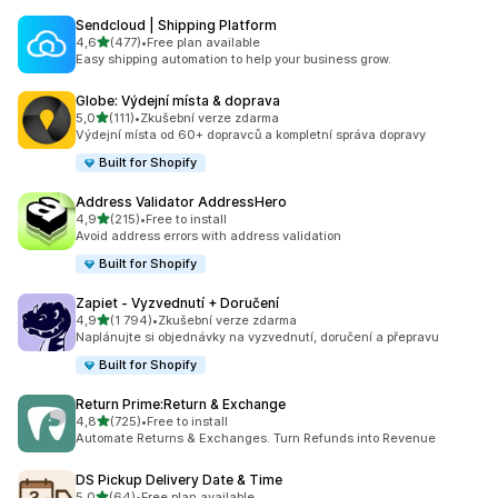
Sendcloud | Shipping Platform
z 5 hvězd
4,6
(477)
•
Free plan available
Celkový počet recenzí: 477
Easy shipping automation to help your business grow.
Globe: Výdejní místa & doprava
z 5 hvězd
5,0
(111)
•
Zkušební verze zdarma
Celkový počet recenzí: 111
Výdejní místa od 60+ dopravců a kompletní správa dopravy
Built for Shopify
Address Validator AddressHero
z 5 hvězd
4,9
(215)
•
Free to install
Celkový počet recenzí: 215
Avoid address errors with address validation
Built for Shopify
Zapiet ‑ Vyzvednutí + Doručení
z 5 hvězd
4,9
(1 794)
•
Zkušební verze zdarma
Celkový počet recenzí: 1794
Naplánujte si objednávky na vyzvednutí, doručení a přepravu
Built for Shopify
Return Prime:Return & Exchange
z 5 hvězd
4,8
(725)
•
Free to install
Celkový počet recenzí: 725
Automate Returns & Exchanges. Turn Refunds into Revenue
DS Pickup Delivery Date & Time
z 5 hvězd
5,0
(64)
•
Free plan available