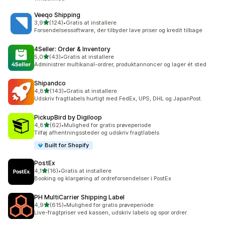
Veeqo Shipping
ud af 5 stjerner
3,9
(124)
•
Gratis at installere
124 anmeldelser i alt
Forsendelsessoftware, der tilbyder lave priser og kredit tilbage
4Seller: Order & Inventory
ud af 5 stjerner
5,0
(43)
•
Gratis at installere
43 anmeldelser i alt
Administrer multikanal-ordrer, produktannoncer og lager ét sted
Shipandco
ud af 5 stjerner
4,8
(143)
•
Gratis at installere
143 anmeldelser i alt
Udskriv fragtlabels hurtigt med FedEx, UPS, DHL og JapanPost.
PickupBird by Digiloop
ud af 5 stjerner
4,8
(62)
•
Mulighed for gratis prøveperiode
62 anmeldelser i alt
Tilføj afhentningssteder og udskriv fragtlabels
Built for Shopify
PostEx
ud af 5 stjerner
4,1
(16)
•
Gratis at installere
16 anmeldelser i alt
Booking og klargøring af ordreforsendelser i PostEx
PH MultiCarrier Shipping Label
ud af 5 stjerner
4,9
(615)
•
Mulighed for gratis prøveperiode
615 anmeldelser i alt
Live-fragtpriser ved kassen, udskriv labels og spor ordrer.