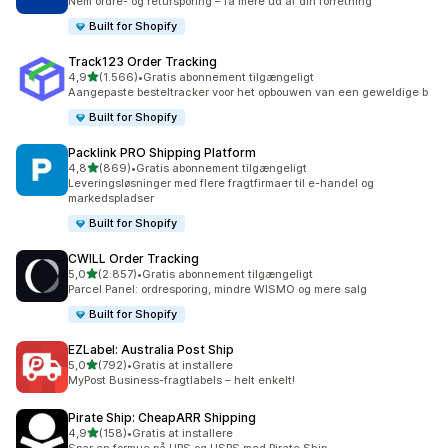
Nem ordre- og retursporing – få mere ud af din forretning
Built for Shopify
Track123 Order Tracking
ud af 5 stjerner
4,9
(1.566)
•
Gratis abonnement tilgængeligt
1566 anmeldelser i alt
Aangepaste besteltracker voor het opbouwen van een geweldige b
Built for Shopify
Packlink PRO Shipping Platform
ud af 5 stjerner
4,8
(869)
•
Gratis abonnement tilgængeligt
869 anmeldelser i alt
Leveringsløsninger med flere fragtfirmaer til e-handel og
markedspladser
Built for Shopify
CWILL Order Tracking
ud af 5 stjerner
5,0
(2.857)
•
Gratis abonnement tilgængeligt
2857 anmeldelser i alt
Parcel Panel: ordresporing, mindre WISMO og mere salg
Built for Shopify
EZLabel: Australia Post Ship
ud af 5 stjerner
5,0
(792)
•
Gratis at installere
792 anmeldelser i alt
MyPost Business-fragtlabels – helt enkelt!
Pirate Ship: CheapARR Shipping
ud af 5 stjerner
4,9
(158)
•
Gratis at installere
158 anmeldelser i alt