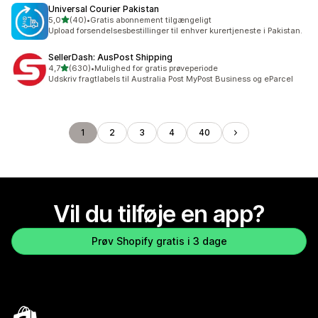
Universal Courier Pakistan
ud af 5 stjerner
5,0
(40)
•
Gratis abonnement tilgængeligt
40 anmeldelser i alt
Upload forsendelsesbestillinger til enhver kurertjeneste i Pakistan.
SellerDash: AusPost Shipping
ud af 5 stjerner
4,7
(630)
•
Mulighed for gratis prøveperiode
630 anmeldelser i alt
Udskriv fragtlabels til Australia Post MyPost Business og eParcel
1
2
3
4
40
Vil du tilføje en app?
Prøv Shopify gratis i 3 dage