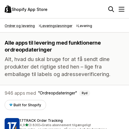
Shopify App Store
Ordrer og levering
Leveringsløsninger
Levering
Alle apps til levering med funktionerne
ordreopdateringer
Alt, hvad du skal bruge for at få sendt dine
produkter det rigtige sted hen – lige fra
emballage til labels og adresseverificering.
946 apps med
Ordreopdateringer
Ryd
Built for Shopify
17TRACK Order Tracking
ud af 5 stjerner
4,9
(3.830)
•
Gratis abonnement tilgængeligt
3830 anmeldelser i alt