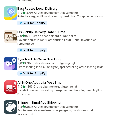
omsætning
EasyRoutes Local Delivery
ud af 5 stjerner
4,9
(279)
•
Gratis abonnement tilgængeligt
279 anmeldelser i alt
Ruteplanlægger til lokal levering med chaufførapp og ordresporing
Built for Shopify
DS Pickup Delivery Date & Time
ud af 5 stjerner
5,0
(64)
•
Gratis abonnement tilgængeligt
64 anmeldelser i alt
Leveringsløsninger til afhentning i butik, lokal levering og
forsendelse.
Built for Shopify
Synctrack AI Order Tracking
ud af 5 stjerner
5,0
(71)
•
Gratis abonnement tilgængeligt
71 anmeldelser i alt
Ordresporing med AI-analyse, spor ordrer og ordresporingsside
Built for Shopify
All In One Australia Post Ship
ud af 5 stjerner
4,9
(119)
•
Gratis abonnement tilgængeligt
119 anmeldelser i alt
Labels i masseudførsel og live-priser ved betaling med MyPost
Business.
Shippo ‑ Simplified Shipping
ud af 5 stjerner
4,2
(283)
•
Gratis abonnement tilgængeligt
283 anmeldelser i alt
Gør forsendelse enklere, spar penge, og skab vækst i din
virksomhed