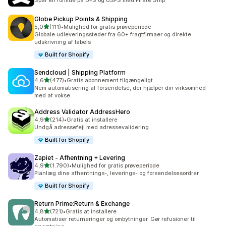
Spar en formue på UPS og USPS med Pirate Ship
Globe Pickup Points & Shipping
ud af 5 stjerner
5,0
(111)
•
Mulighed for gratis prøveperiode
111 anmeldelser i alt
Globale udleveringssteder fra 60+ fragtfirmaer og direkte
udskrivning af labels
Built for Shopify
Sendcloud | Shipping Platform
ud af 5 stjerner
4,6
(477)
•
Gratis abonnement tilgængeligt
477 anmeldelser i alt
Nem automatisering af forsendelse, der hjælper din virksomhed
med at vokse.
Address Validator AddressHero
ud af 5 stjerner
4,9
(214)
•
Gratis at installere
214 anmeldelser i alt
Undgå adressefejl med adressevalidering
Built for Shopify
Zapiet ‑ Afhentning + Levering
ud af 5 stjerner
4,9
(1.790)
•
Mulighed for gratis prøveperiode
1790 anmeldelser i alt
Planlæg dine afhentnings-, leverings- og forsendelsesordrer
Built for Shopify
Return Prime:Return & Exchange
ud af 5 stjerner
4,8
(721)
•
Gratis at installere
721 anmeldelser i alt
Automatiser returneringer og ombytninger. Gør refusioner til