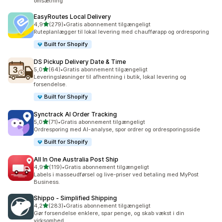
omsætning
EasyRoutes Local Delivery
ud af 5 stjerner
4,9
(279)
•
Gratis abonnement tilgængeligt
279 anmeldelser i alt
Ruteplanlægger til lokal levering med chaufførapp og ordresporing
Built for Shopify
DS Pickup Delivery Date & Time
ud af 5 stjerner
5,0
(64)
•
Gratis abonnement tilgængeligt
64 anmeldelser i alt
Leveringsløsninger til afhentning i butik, lokal levering og
forsendelse.
Built for Shopify
Synctrack AI Order Tracking
ud af 5 stjerner
5,0
(71)
•
Gratis abonnement tilgængeligt
71 anmeldelser i alt
Ordresporing med AI-analyse, spor ordrer og ordresporingsside
Built for Shopify
All In One Australia Post Ship
ud af 5 stjerner
4,9
(119)
•
Gratis abonnement tilgængeligt
119 anmeldelser i alt
Labels i masseudførsel og live-priser ved betaling med MyPost
Business.
Shippo ‑ Simplified Shipping
ud af 5 stjerner
4,2
(283)
•
Gratis abonnement tilgængeligt
283 anmeldelser i alt
Gør forsendelse enklere, spar penge, og skab vækst i din
virksomhed