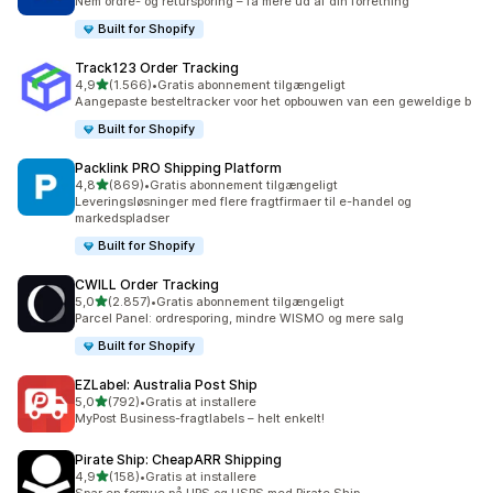
Nem ordre- og retursporing – få mere ud af din forretning
Built for Shopify
Track123 Order Tracking
ud af 5 stjerner
4,9
(1.566)
•
Gratis abonnement tilgængeligt
1566 anmeldelser i alt
Aangepaste besteltracker voor het opbouwen van een geweldige b
Built for Shopify
Packlink PRO Shipping Platform
ud af 5 stjerner
4,8
(869)
•
Gratis abonnement tilgængeligt
869 anmeldelser i alt
Leveringsløsninger med flere fragtfirmaer til e-handel og
markedspladser
Built for Shopify
CWILL Order Tracking
ud af 5 stjerner
5,0
(2.857)
•
Gratis abonnement tilgængeligt
2857 anmeldelser i alt
Parcel Panel: ordresporing, mindre WISMO og mere salg
Built for Shopify
EZLabel: Australia Post Ship
ud af 5 stjerner
5,0
(792)
•
Gratis at installere
792 anmeldelser i alt
MyPost Business-fragtlabels – helt enkelt!
Pirate Ship: CheapARR Shipping
ud af 5 stjerner
4,9
(158)
•
Gratis at installere
158 anmeldelser i alt