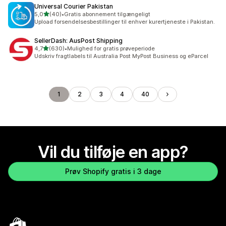
Universal Courier Pakistan
ud af 5 stjerner
5,0
(40)
•
Gratis abonnement tilgængeligt
40 anmeldelser i alt
Upload forsendelsesbestillinger til enhver kurertjeneste i Pakistan.
SellerDash: AusPost Shipping
ud af 5 stjerner
4,7
(630)
•
Mulighed for gratis prøveperiode
630 anmeldelser i alt
Udskriv fragtlabels til Australia Post MyPost Business og eParcel
1
2
3
4
40
Vil du tilføje en app?
Prøv Shopify gratis i 3 dage