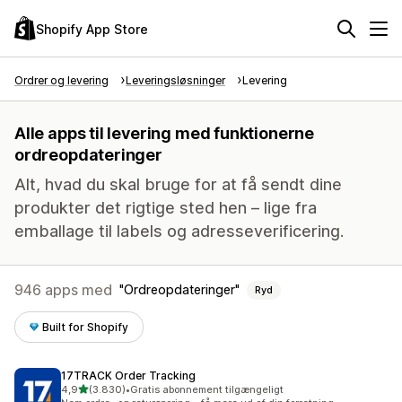
Shopify App Store
Ordrer og levering
Leveringsløsninger
Levering
Alle apps til levering med funktionerne
ordreopdateringer
Alt, hvad du skal bruge for at få sendt dine
produkter det rigtige sted hen – lige fra
emballage til labels og adresseverificering.
946 apps med
Ordreopdateringer
Ryd
Built for Shopify
17TRACK Order Tracking
ud af 5 stjerner
4,9
(3.830)
•
Gratis abonnement tilgængeligt
3830 anmeldelser i alt