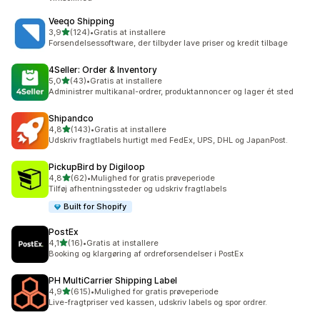
Veeqo Shipping
ud af 5 stjerner
3,9
(124)
•
Gratis at installere
124 anmeldelser i alt
Forsendelsessoftware, der tilbyder lave priser og kredit tilbage
4Seller: Order & Inventory
ud af 5 stjerner
5,0
(43)
•
Gratis at installere
43 anmeldelser i alt
Administrer multikanal-ordrer, produktannoncer og lager ét sted
Shipandco
ud af 5 stjerner
4,8
(143)
•
Gratis at installere
143 anmeldelser i alt
Udskriv fragtlabels hurtigt med FedEx, UPS, DHL og JapanPost.
PickupBird by Digiloop
ud af 5 stjerner
4,8
(62)
•
Mulighed for gratis prøveperiode
62 anmeldelser i alt
Tilføj afhentningssteder og udskriv fragtlabels
Built for Shopify
PostEx
ud af 5 stjerner
4,1
(16)
•
Gratis at installere
16 anmeldelser i alt
Booking og klargøring af ordreforsendelser i PostEx
PH MultiCarrier Shipping Label
ud af 5 stjerner
4,9
(615)
•
Mulighed for gratis prøveperiode
615 anmeldelser i alt
Live-fragtpriser ved kassen, udskriv labels og spor ordrer.