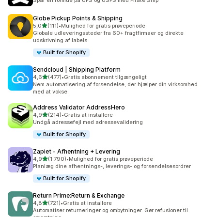
Spar en formue på UPS og USPS med Pirate Ship
Globe Pickup Points & Shipping
ud af 5 stjerner
5,0
(111)
•
Mulighed for gratis prøveperiode
111 anmeldelser i alt
Globale udleveringssteder fra 60+ fragtfirmaer og direkte
udskrivning af labels
Built for Shopify
Sendcloud | Shipping Platform
ud af 5 stjerner
4,6
(477)
•
Gratis abonnement tilgængeligt
477 anmeldelser i alt
Nem automatisering af forsendelse, der hjælper din virksomhed
med at vokse.
Address Validator AddressHero
ud af 5 stjerner
4,9
(214)
•
Gratis at installere
214 anmeldelser i alt
Undgå adressefejl med adressevalidering
Built for Shopify
Zapiet ‑ Afhentning + Levering
ud af 5 stjerner
4,9
(1.790)
•
Mulighed for gratis prøveperiode
1790 anmeldelser i alt
Planlæg dine afhentnings-, leverings- og forsendelsesordrer
Built for Shopify
Return Prime:Return & Exchange
ud af 5 stjerner
4,8
(721)
•
Gratis at installere
721 anmeldelser i alt
Automatiser returneringer og ombytninger. Gør refusioner til