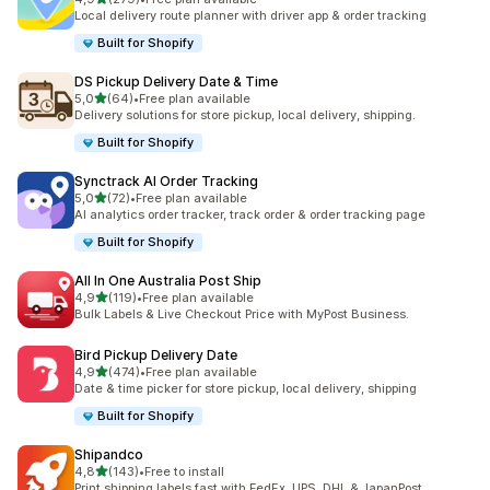
279 recensioni totali
Local delivery route planner with driver app & order tracking
Built for Shopify
DS Pickup Delivery Date & Time
stelle su 5
5,0
(64)
•
Free plan available
64 recensioni totali
Delivery solutions for store pickup, local delivery, shipping.
Built for Shopify
Synctrack AI Order Tracking
stelle su 5
5,0
(72)
•
Free plan available
72 recensioni totali
AI analytics order tracker, track order & order tracking page
Built for Shopify
All In One Australia Post Ship
stelle su 5
4,9
(119)
•
Free plan available
119 recensioni totali
Bulk Labels & Live Checkout Price with MyPost Business.
Bird Pickup Delivery Date
stelle su 5
4,9
(474)
•
Free plan available
474 recensioni totali
Date & time picker for store pickup, local delivery, shipping
Built for Shopify
Shipandco
stelle su 5
4,8
(143)
•
Free to install
143 recensioni totali
Print shipping labels fast with FedEx, UPS, DHL & JapanPost.