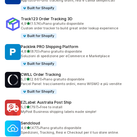
App tutto-in-uno: tracking ordini, resi e cambi semplificati
Built for Shopify
Track123 Order Tracking 3D
stelle su 5
4,9
(1.574)
•
Piano gratuito disponibile
1574 recensioni totali
Custom order tracker to build great order lookup experience
Built for Shopify
Packlink PRO Shipping Platform
stelle su 5
4,8
(870)
•
Piano gratuito disponibile
870 recensioni totali
Soluzioni di spedizione per eCommerce e Marketplace
Built for Shopify
CWILL Order Tracking
stelle su 5
5,0
(2.861)
•
Piano gratuito disponibile
2861 recensioni totali
Parcel Panel: tracciamento ordini, meno WISMO e più vendite
Built for Shopify
EZLabel: Australia Post Ship
stelle su 5
5,0
(797)
•
Free to install
797 recensioni totali
MyPost Business shipping labels made simple!
Sendcloud
stelle su 5
4,6
(477)
•
Piano gratuito disponibile
477 recensioni totali
Spedizioni, Tracking, Resi e Checkout per il tuo store online.