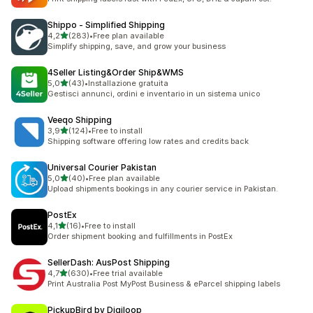
Shippo ‑ Simplified Shipping
stelle su 5
4,2
(283)
•
Free plan available
283 recensioni totali
Simplify shipping, save, and grow your business
4Seller Listing&Order Ship&WMS
stelle su 5
5,0
(43)
•
Installazione gratuita
43 recensioni totali
Gestisci annunci, ordini e inventario in un sistema unico
Veeqo Shipping
stelle su 5
3,9
(124)
•
Free to install
124 recensioni totali
Shipping software offering low rates and credits back
Universal Courier Pakistan
stelle su 5
5,0
(40)
•
Free plan available
40 recensioni totali
Upload shipments bookings in any courier service in Pakistan.
PostEx
stelle su 5
4,1
(16)
•
Free to install
16 recensioni totali
Order shipment booking and fulfillments in PostEx
SellerDash: AusPost Shipping
stelle su 5
4,7
(630)
•
Free trial available
630 recensioni totali
Print Australia Post MyPost Business & eParcel shipping labels
PickupBird by Digiloop