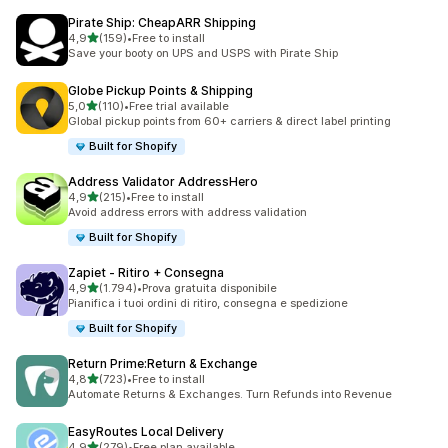
Pirate Ship: CheapARR Shipping
stelle su 5
4,9
(159)
•
Free to install
159 recensioni totali
Save your booty on UPS and USPS with Pirate Ship
Globe Pickup Points & Shipping
stelle su 5
5,0
(110)
•
Free trial available
110 recensioni totali
Global pickup points from 60+ carriers & direct label printing
Built for Shopify
Address Validator AddressHero
stelle su 5
4,9
(215)
•
Free to install
215 recensioni totali
Avoid address errors with address validation
Built for Shopify
Zapiet ‑ Ritiro + Consegna
stelle su 5
4,9
(1.794)
•
Prova gratuita disponibile
1794 recensioni totali
Pianifica i tuoi ordini di ritiro, consegna e spedizione
Built for Shopify
Return Prime:Return & Exchange
stelle su 5
4,8
(723)
•
Free to install
723 recensioni totali
Automate Returns & Exchanges. Turn Refunds into Revenue
EasyRoutes Local Delivery
stelle su 5
4,9
(279)
•
Free plan available