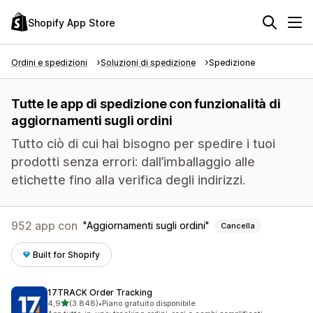
Shopify App Store
Ordini e spedizioni
Soluzioni di spedizione
Spedizione
Tutte le app di spedizione con funzionalità di
aggiornamenti sugli ordini
Tutto ciò di cui hai bisogno per spedire i tuoi
prodotti senza errori: dall’imballaggio alle
etichette fino alla verifica degli indirizzi.
952 app con
Aggiornamenti sugli ordini
Cancella
Built for Shopify
17TRACK Order Tracking
stelle su 5
4,9
(3.848)
•
Piano gratuito disponibile
3848 recensioni totali