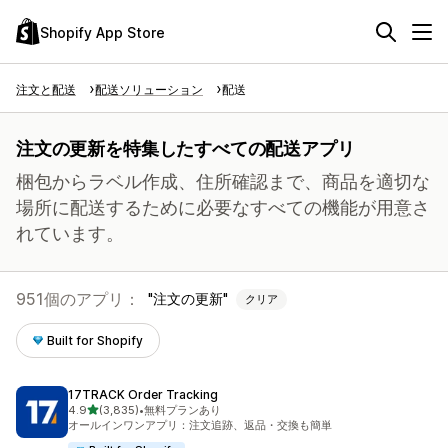
Shopify App Store
注文と配送
配送ソリューション
配送
注文の更新を特集したすべての配送アプリ
梱包からラベル作成、住所確認まで、商品を適切な
場所に配送するために必要なすべての機能が用意さ
れています。
951個のアプリ：
注文の更新
クリア
Built for Shopify
17TRACK Order Tracking
5つ星中
4.9
(3,835)
•
無料プランあり
合計レビュー数：3835件
オールインワンアプリ：注文追跡、返品・交換も簡単