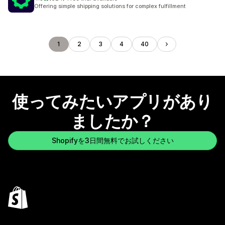
合計レビュー数：624件
Offering simple shipping solutions for complex fulfillment
1
2
3
4
40
使ってみたいアプリがあり
ましたか？
Shopifyを3日間無料でお試しください