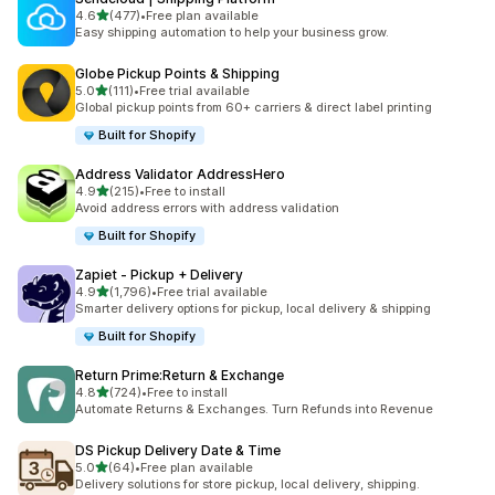
5つ星中
4.6
(477)
•
Free plan available
合計レビュー数：477件
Easy shipping automation to help your business grow.
Globe Pickup Points & Shipping
5つ星中
5.0
(111)
•
Free trial available
合計レビュー数：111件
Global pickup points from 60+ carriers & direct label printing
Built for Shopify
Address Validator AddressHero
5つ星中
4.9
(215)
•
Free to install
合計レビュー数：215件
Avoid address errors with address validation
Built for Shopify
Zapiet ‑ Pickup + Delivery
5つ星中
4.9
(1,796)
•
Free trial available
合計レビュー数：1796件
Smarter delivery options for pickup, local delivery & shipping
Built for Shopify
Return Prime:Return & Exchange
5つ星中
4.8
(724)
•
Free to install
合計レビュー数：724件
Automate Returns & Exchanges. Turn Refunds into Revenue
DS Pickup Delivery Date & Time
5つ星中
5.0
(64)
•
Free plan available
合計レビュー数：64件
Delivery solutions for store pickup, local delivery, shipping.