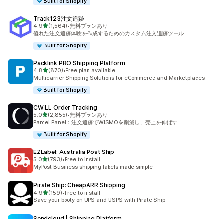
Built for Shopify
Track123注文追跡
5つ星中
4.9
(1,564)
•
無料プランあり
合計レビュー数：1564件
優れた注文追跡体験を作成するためのカスタム注文追跡ツール
Built for Shopify
Packlink PRO Shipping Platform
5つ星中
4.8
(870)
•
Free plan available
合計レビュー数：870件
Multicarrier Shipping Solutions for eCommerce and Marketplaces
Built for Shopify
CWILL Order Tracking
5つ星中
5.0
(2,855)
•
無料プランあり
合計レビュー数：2855件
Parcel Panel：注文追跡でWISMOを削減し、売上を伸ばす
Built for Shopify
EZLabel: Australia Post Ship
5つ星中
5.0
(793)
•
Free to install
合計レビュー数：793件
MyPost Business shipping labels made simple!
Pirate Ship: CheapARR Shipping
5つ星中
4.9
(159)
•
Free to install
合計レビュー数：159件
Save your booty on UPS and USPS with Pirate Ship
Sendcloud | Shipping Platform