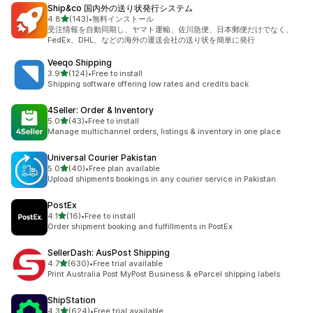
Ship&co 国内外の送り状発行システム
5つ星中
4.8
(143)
•
無料インストール
合計レビュー数：143件
受注情報を自動同期し、ヤマト運輸、佐川急便、日本郵便だけでなく、
FedEx、DHL、などの海外の運送会社の送り状を簡単に発行
Veeqo Shipping
5つ星中
3.9
(124)
•
Free to install
合計レビュー数：124件
Shipping software offering low rates and credits back
4Seller: Order & Inventory
5つ星中
5.0
(43)
•
Free to install
合計レビュー数：43件
Manage multichannel orders, listings & inventory in one place
Universal Courier Pakistan
5つ星中
5.0
(40)
•
Free plan available
合計レビュー数：40件
Upload shipments bookings in any courier service in Pakistan.
PostEx
5つ星中
4.1
(16)
•
Free to install
合計レビュー数：16件
Order shipment booking and fulfillments in PostEx
SellerDash: AusPost Shipping
5つ星中
4.7
(630)
•
Free trial available
合計レビュー数：630件
Print Australia Post MyPost Business & eParcel shipping labels
ShipStation
5つ星中
4.3
(624)
•
Free trial available