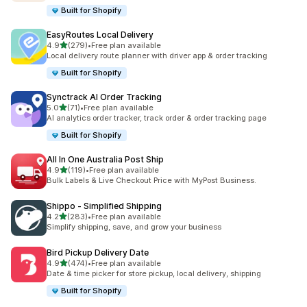
Built for Shopify
EasyRoutes Local Delivery
5つ星中
4.9
(279)
•
Free plan available
合計レビュー数：279件
Local delivery route planner with driver app & order tracking
Built for Shopify
Synctrack AI Order Tracking
5つ星中
5.0
(71)
•
Free plan available
合計レビュー数：71件
AI analytics order tracker, track order & order tracking page
Built for Shopify
All In One Australia Post Ship
5つ星中
4.9
(119)
•
Free plan available
合計レビュー数：119件
Bulk Labels & Live Checkout Price with MyPost Business.
Shippo ‑ Simplified Shipping
5つ星中
4.2
(283)
•
Free plan available
合計レビュー数：283件
Simplify shipping, save, and grow your business
Bird Pickup Delivery Date
5つ星中
4.9
(474)
•
Free plan available
合計レビュー数：474件
Date & time picker for store pickup, local delivery, shipping
Built for Shopify