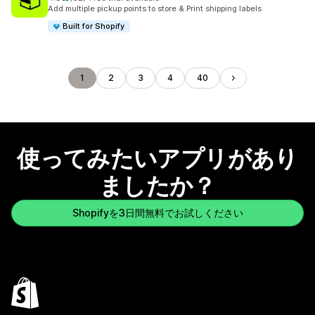
合計レビュー数：62件
Add multiple pickup points to store & Print shipping labels
Built for Shopify
1
2
3
4
40
使ってみたいアプリがあり
ましたか？
Shopifyを3日間無料でお試しください