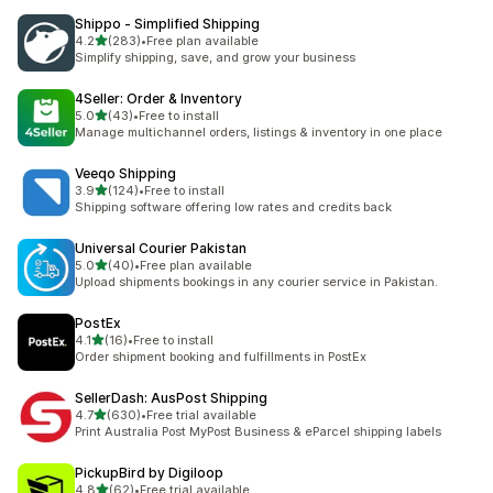
Shippo ‑ Simplified Shipping
5つ星中
4.2
(283)
•
Free plan available
合計レビュー数：283件
Simplify shipping, save, and grow your business
4Seller: Order & Inventory
5つ星中
5.0
(43)
•
Free to install
合計レビュー数：43件
Manage multichannel orders, listings & inventory in one place
Veeqo Shipping
5つ星中
3.9
(124)
•
Free to install
合計レビュー数：124件
Shipping software offering low rates and credits back
Universal Courier Pakistan
5つ星中
5.0
(40)
•
Free plan available
合計レビュー数：40件
Upload shipments bookings in any courier service in Pakistan.
PostEx
5つ星中
4.1
(16)
•
Free to install
合計レビュー数：16件
Order shipment booking and fulfillments in PostEx
SellerDash: AusPost Shipping
5つ星中
4.7
(630)
•
Free trial available
合計レビュー数：630件
Print Australia Post MyPost Business & eParcel shipping labels
PickupBird by Digiloop
5つ星中
4.8
(62)
•
Free trial available