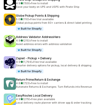
5つ星中
4.9
(159)
•
Free to install
合計レビュー数：159件
Save your booty on UPS and USPS with Pirate Ship
Globe Pickup Points & Shipping
5つ星中
5.0
(110)
•
Free trial available
合計レビュー数：110件
Global pickup points from 60+ carriers & direct label printing
Built for Shopify
Address Validator AddressHero
5つ星中
4.9
(215)
•
Free to install
合計レビュー数：215件
Avoid address errors with address validation
Built for Shopify
Zapiet ‑ Pickup + Delivery
5つ星中
4.9
(1,794)
•
Free trial available
合計レビュー数：1794件
Smarter delivery options for pickup, local delivery & shipping
Built for Shopify
Return Prime:Return & Exchange
5つ星中
4.8
(723)
•
Free to install
合計レビュー数：723件
Automate Returns & Exchanges. Turn Refunds into Revenue
EasyRoutes Local Delivery
5つ星中
4.9
(279)
•
Free plan available
合計レビュー数：279件
Local delivery route planner with driver app & order tracking