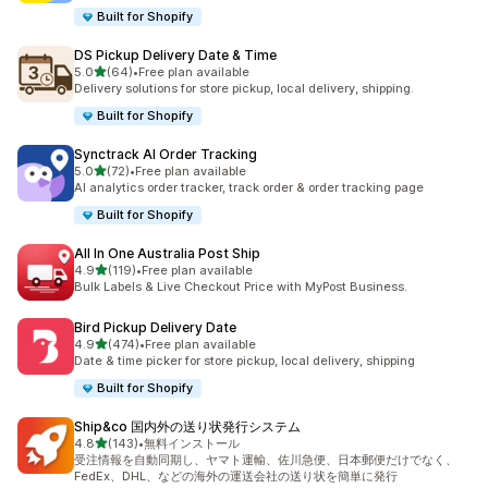
Built for Shopify
DS Pickup Delivery Date & Time
5つ星中
5.0
(64)
•
Free plan available
合計レビュー数：64件
Delivery solutions for store pickup, local delivery, shipping.
Built for Shopify
Synctrack AI Order Tracking
5つ星中
5.0
(72)
•
Free plan available
合計レビュー数：72件
AI analytics order tracker, track order & order tracking page
Built for Shopify
All In One Australia Post Ship
5つ星中
4.9
(119)
•
Free plan available
合計レビュー数：119件
Bulk Labels & Live Checkout Price with MyPost Business.
Bird Pickup Delivery Date
5つ星中
4.9
(474)
•
Free plan available
合計レビュー数：474件
Date & time picker for store pickup, local delivery, shipping
Built for Shopify
Ship&co 国内外の送り状発行システム
5つ星中
4.8
(143)
•
無料インストール
合計レビュー数：143件
受注情報を自動同期し、ヤマト運輸、佐川急便、日本郵便だけでなく、
FedEx、DHL、などの海外の運送会社の送り状を簡単に発行