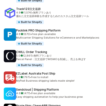
Built for Shopify
Track123注文追跡
5つ星中
4.9
(1,574)
•
無料プランあり
合計レビュー数：1574件
優れた注文追跡体験を作成するためのカスタム注文追跡ツール
Built for Shopify
Packlink PRO Shipping Platform
5つ星中
4.8
(870)
•
Free plan available
合計レビュー数：870件
Multicarrier Shipping Solutions for eCommerce and Marketplaces
Built for Shopify
CWILL Order Tracking
5つ星中
5.0
(2,861)
•
無料プランあり
合計レビュー数：2861件
Parcel Panel：注文追跡でWISMOを削減し、売上を伸ばす
Built for Shopify
EZLabel: Australia Post Ship
5つ星中
5.0
(797)
•
Free to install
合計レビュー数：797件
MyPost Business shipping labels made simple!
Sendcloud | Shipping Platform
5つ星中
4.6
(477)
•
Free plan available
合計レビュー数：477件
Easy shipping automation to help your business grow.
Pirate Ship: CheapARR Shipping