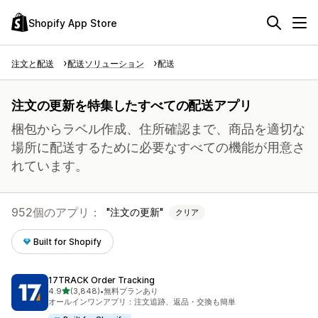
Shopify App Store
注文と配送
配送ソリューション
配送
注文の更新を特集したすべての配送アプリ
梱包からラベル作成、住所確認まで、商品を適切な
場所に配送するために必要なすべての機能が用意さ
れています。
952個のアプリ：
注文の更新
クリア
Built for Shopify
17TRACK Order Tracking
5つ星中
4.9
(3,848)
•
無料プランあり
合計レビュー数：3848件
オールインワンアプリ：注文追跡、返品・交換も簡単