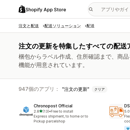
Shopify App Store
注文と配送
配送ソリューション
配送
注文の更新を特集したすべての配送
梱包からラベル作成、住所確認まで、商品
機能が用意されています。
947個のアプリ：
注文の更新
クリア
Chronopost Official
DS
5つ星中
2.8
(13)
•
Free to install
5.0
合計レビュー数：13件
合
Express shipment, to home or to
Fle
Pickup parcelshop
cod