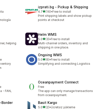
izprati.bg ‑ Pickup & Shipping
5つ星中
ita
4.7
(16)
•
Free to install
合計レビュー数：16件
s
Print shipping labels and show pickup
cnología
points at checkout
Helm WMS
5つ星中
5.0
(3)
•
Free to install
合計レビュー数：3件
tner, helping
Multi-channel orders, inventory and
shipping in one place.
Ongoing WMS
5つ星中
le
5.0
(6)
•
Free to install
合計レビュー数：6件
nventory
Simplifying and connecting Logistics
n
Oceanpayment Connect
e
Free
a - FAN,
The app can only manage transactions
from oceanpayment.
s‑Border
Basit Kargo
5つ星中
5.0
(2)
•
Ücretsiz yükleme
合計レビュー数：2件