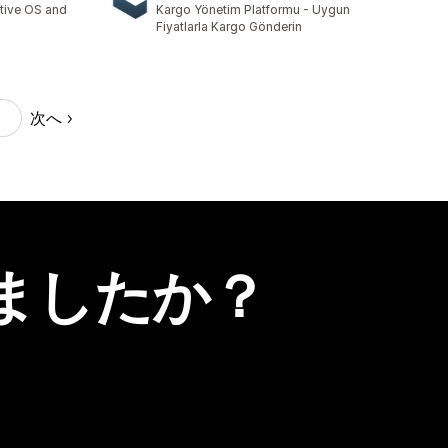
ative OS and
Kargo Yönetim Platformu - Uygun
Fiyatlarla Kargo Gönderin
次へ
ましたか？