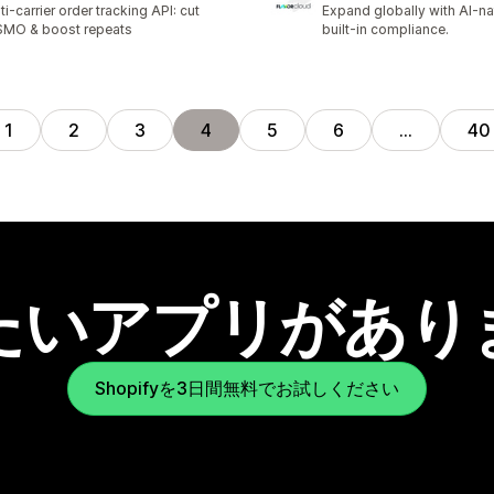
ti-carrier order tracking API: cut
Expand globally with AI-n
MO & boost repeats
built-in compliance.
1
2
3
4
5
6
…
40
たいアプリがあり
Shopifyを3日間無料でお試しください