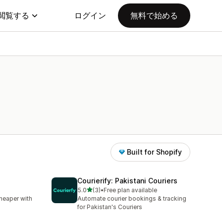
閲覧する
ログイン
無料で始める
Built for Shopify
Courierify: Pakistani Couriers
5つ星中
5.0
(3)
•
Free plan available
合計レビュー数：3件
Cheaper with
Automate courier bookings & tracking
for Pakistan's Couriers