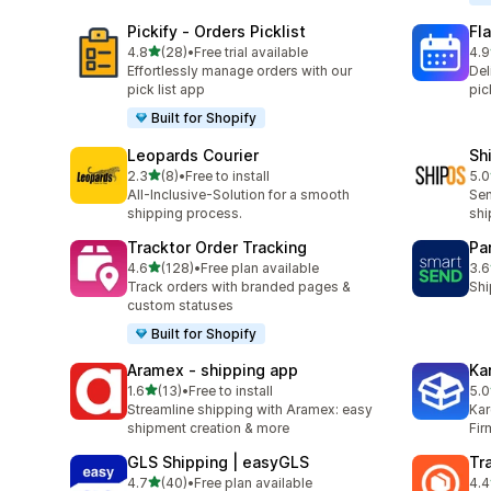
Pickify ‑ Orders Picklist
Fl
5つ星中
4.8
(28)
•
Free trial available
4.9
合計レビュー数：28件
合
Effortlessly manage orders with our
Del
pick list app
pic
Built for Shopify
Leopards Courier
Sh
5つ星中
2.3
(8)
•
Free to install
5.0
合計レビュー数：8件
合
All-Inclusive-Solution for a smooth
Sen
shipping process.
shi
Tracktor Order Tracking
Pa
5つ星中
4.6
(128)
•
Free plan available
3.6
合計レビュー数：128件
合
Track orders with branded pages &
Shi
custom statuses
Built for Shopify
Aramex ‑ shipping app
Ka
5つ星中
1.6
(13)
•
Free to install
5.0
合計レビュー数：13件
合
Streamline shipping with Aramex: easy
Kar
shipment creation & more
Fir
GLS Shipping | easyGLS
Tr
5つ星中
4.7
(40)
•
Free plan available
4.4
合計レビュー数：40件
合