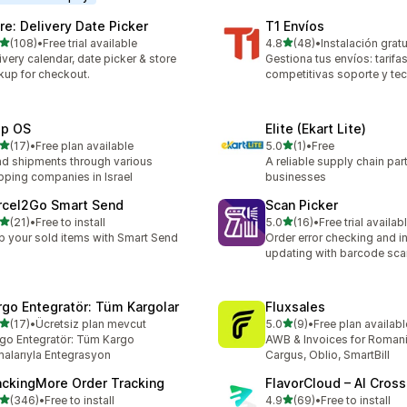
are: Delivery Date Picker
T1 Envíos
5つ星中
5つ星中
(108)
•
Free trial available
4.8
(48)
•
Instalación gratu
計レビュー数：108件
合計レビュー数：48件
ivery calendar, date picker & store
Gestiona tus envíos: tarifa
kup for checkout.
competitivas soporte y te
ip OS
Elite (Ekart Lite)
5つ星中
5つ星中
(17)
•
Free plan available
5.0
(1)
•
Free
計レビュー数：17件
合計レビュー数：1件
d shipments through various
A reliable supply chain par
pping companies in Israel
businesses
rcel2Go Smart Send
Scan Picker
5つ星中
5つ星中
(21)
•
Free to install
5.0
(16)
•
Free trial availab
計レビュー数：21件
合計レビュー数：16件
p your sold items with Smart Send
Order error checking and i
updating with barcode sca
rgo Entegratör: Tüm Kargolar
Fluxsales
5つ星中
5つ星中
(17)
•
Ücretsiz plan mevcut
5.0
(9)
•
Free plan availabl
計レビュー数：17件
合計レビュー数：9件
go Entegratör: Tüm Kargo
AWB & Invoices for Romani
malarıyla Entegrasyon
Cargus, Oblio, SmartBill
ackingMore Order Tracking
FlavorCloud – AI Cros
5つ星中
5つ星中
(346)
•
Free to install
4.9
(69)
•
Free to install
計レビュー数：346件
合計レビュー数：69件