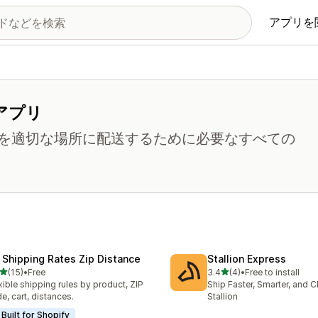
アプリを
アプリ
を適切な場所に配送するために必要なすべての
 Shipping Rates Zip Distance
Stallion Express
5つ星中
5つ星中
(15)
•
Free
3.4
(4)
•
Free to install
計レビュー数：15件
合計レビュー数：4件
xible shipping rules by product, ZIP
Ship Faster, Smarter, and 
e, cart, distances.
Stallion
Built for Shopify