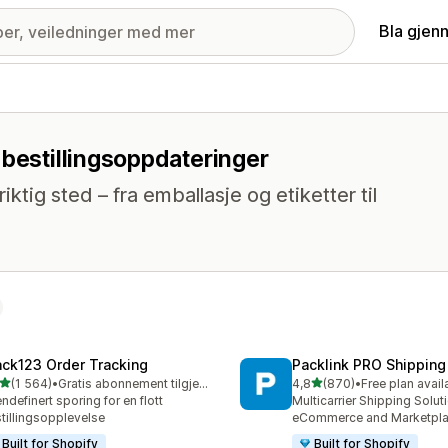
Bla gjen
 bestillingsoppdateringer
iktig sted – fra emballasje og etiketter til
ack123 Order Tracking
Packlink PRO Shipping
av 5 stjerner
av 5 stjerner
(1 564)
•
Gratis abonnement tilgjengelig
4,8
(870)
•
Free plan avail
alt 1564 omtaler
Totalt 870 omtaler
ndefinert sporing for en flott
Multicarrier Shipping Solut
tillingsopplevelse
eCommerce and Marketpl
Built for Shopify
Built for Shopify