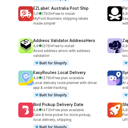
EZLabel: Australia Post Ship
Pi
av 5 stjerner
5,0
(793)
•
Free to install
4,9
Totalt 793 omtaler
Tot
MyPost Business shipping labels
Sav
made simple!
wit
Address Validator AddressHero
Za
av 5 stjerner
4,9
(215)
•
Free to install
4,9
Totalt 215 omtaler
Tot
Avoid address errors with address
Sma
validation
loc
Built for Shopify
EasyRoutes Local Delivery
Sy
av 5 stjerner
4,9
(279)
•
Free plan available
5,0
Totalt 279 omtaler
Tot
Local delivery route planner with driver
AI 
app & order tracking
ord
Built for Shopify
Bird Pickup Delivery Date
Sh
av 5 stjerner
4,9
(473)
•
Free plan available
4,8
Totalt 473 omtaler
Tot
Date & time picker for store pickup,
Pri
local delivery, shipping
UPS
Built for Shopify