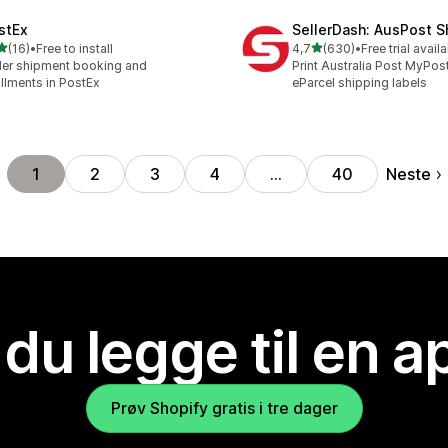
stEx
SellerDash: AusPost S
av 5 stjerner
av 5 stjerner
(16)
•
Free to install
4,7
(630)
•
Free trial avail
alt 16 omtaler
Totalt 630 omtaler
er shipment booking and
Print Australia Post MyPos
fillments in PostEx
eParcel shipping labels
Neste
1
2
3
4
…
40
 du legge til en 
Prøv Shopify gratis i tre dager