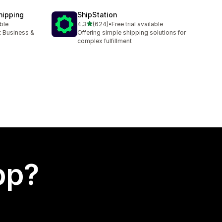
hipping
ShipStation
av 5 stjerner
able
4,3
(624)
•
Free trial available
Totalt 624 omtaler
t Business &
Offering simple shipping solutions for
complex fulfillment
app?