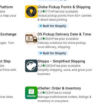
Platform
Globe Pickup Points & Shipping
av 5 stjerner
able
5,0
(111)
•
Free trial available
Totalt 111 omtaler
to help your
Global pickup points from 60+ carriers
& direct label printing
Built for Shopify
& Exchange
DS Pickup Delivery Date & Time
av 5 stjerner
5,0
(64)
•
Free plan available
Totalt 64 omtaler
nges. Turn
Delivery solutions for store pickup,
local delivery, shipping.
Built for Shopify
st Ship
Shippo ‑ Simplified Shipping
av 5 stjerner
ble
4,2
(283)
•
Free plan available
Totalt 283 omtaler
t Price with
Simplify shipping, save, and grow your
business
4Seller: Order & Inventory
av 5 stjerner
5,0
(43)
•
Free to install
Totalt 43 omtaler
 low rates
Manage multichannel orders, listings &
inventory in one place