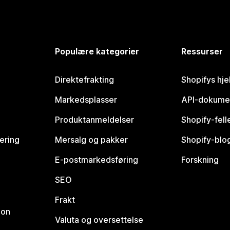
Populære kategorier
Ressurser
Direktefrakting
Shopifys hje
Markedsplasser
API-dokume
Produktanmeldelser
Shopify-fel
vering
Mersalg og pakker
Shopify-blo
E-postmarkedsføring
Forskning
SEO
Frakt
jon
Valuta og oversettelse