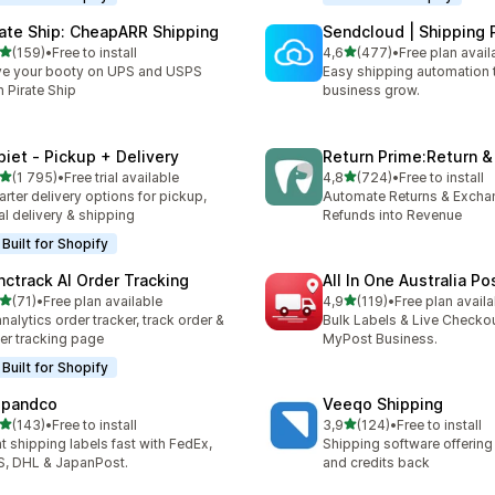
rate Ship: CheapARR Shipping
Sendcloud | Shipping 
av 5 stjerner
av 5 stjerner
(159)
•
Free to install
4,6
(477)
•
Free plan avail
alt 159 omtaler
Totalt 477 omtaler
e your booty on UPS and USPS
Easy shipping automation 
h Pirate Ship
business grow.
piet ‑ Pickup + Delivery
Return Prime:Return 
av 5 stjerner
av 5 stjerner
(1 795)
•
Free trial available
4,8
(724)
•
Free to install
alt 1795 omtaler
Totalt 724 omtaler
rter delivery options for pickup,
Automate Returns & Excha
al delivery & shipping
Refunds into Revenue
Built for Shopify
nctrack AI Order Tracking
All In One Australia Po
av 5 stjerner
av 5 stjerner
(71)
•
Free plan available
4,9
(119)
•
Free plan availa
alt 71 omtaler
Totalt 119 omtaler
analytics order tracker, track order &
Bulk Labels & Live Checkou
er tracking page
MyPost Business.
Built for Shopify
ipandco
Veeqo Shipping
av 5 stjerner
av 5 stjerner
(143)
•
Free to install
3,9
(124)
•
Free to install
alt 143 omtaler
Totalt 124 omtaler
nt shipping labels fast with FedEx,
Shipping software offering
, DHL & JapanPost.
and credits back