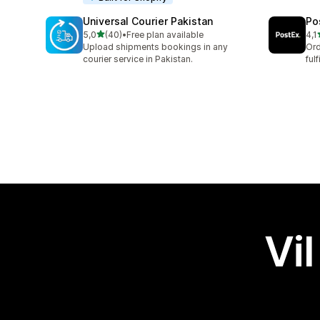
Universal Courier Pakistan
Po
av 5 stjerner
5,0
(40)
•
Free plan available
4,1
Totalt 40 omtaler
Tot
Upload shipments bookings in any
Ord
courier service in Pakistan.
ful
Vil