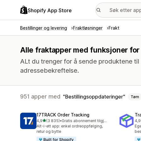
Shopify App Store
Bestillinger og levering
Fraktløsninger
Frakt
Alle fraktapper med funksjoner for
ALt du trenger for å sende produktene til r
adressebekreftelse.
951 apper med
Bestillingsoppdateringer
Tøm
17TRACK Order Tracking
Tr
av 5 stjerner
4,9
(3 835)
•
Gratis abonnement tilgjengelig
4,9
Totalt 3835 omtaler
Tot
Alt-i-ett app: enkel ordreoppfølging,
Ege
retur og bytte
bes
Built for Shopify