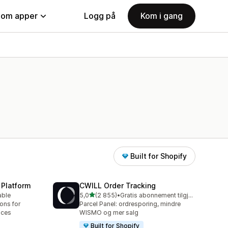
nom apper
Logg på
Kom i gang
Built for Shopify
 Platform
CWILL Order Tracking
av 5 stjerner
able
5,0
(2 855)
•
Gratis abonnement tilgjengelig
Totalt 2855 omtaler
ions for
Parcel Panel: ordresporing, mindre
aces
WISMO og mer salg
Built for Shopify