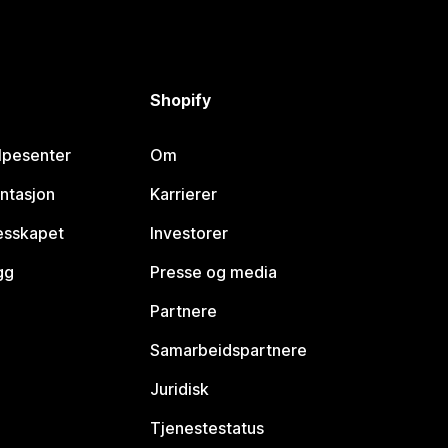
Shopify
lpesenter
Om
ntasjon
Karrierer
lesskapet
Investorer
gg
Presse og media
Partnere
Samarbeidspartnere
Juridisk
Tjenestestatus