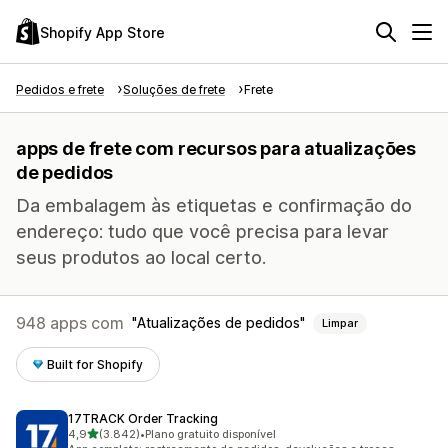
Shopify App Store
Pedidos e frete
Soluções de frete
Frete
apps de frete com recursos para atualizações
de pedidos
Da embalagem às etiquetas e confirmação do
endereço: tudo que você precisa para levar
seus produtos ao local certo.
948 apps com
Atualizações de pedidos
Limpar
Built for Shopify
17TRACK Order Tracking
de 5 estrelas
4,9
(3.842)
•
Plano gratuito disponível
3842 avaliações ao todo