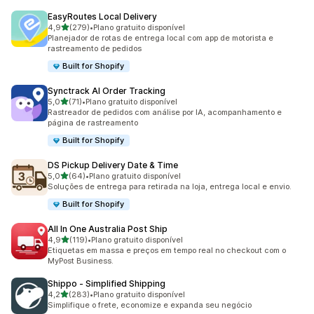
EasyRoutes Local Delivery
de 5 estrelas
4,9
(279)
•
Plano gratuito disponível
279 avaliações ao todo
Planejador de rotas de entrega local com app de motorista e
rastreamento de pedidos
Built for Shopify
Synctrack AI Order Tracking
de 5 estrelas
5,0
(71)
•
Plano gratuito disponível
71 avaliações ao todo
Rastreador de pedidos com análise por IA, acompanhamento e
página de rastreamento
Built for Shopify
DS Pickup Delivery Date & Time
de 5 estrelas
5,0
(64)
•
Plano gratuito disponível
64 avaliações ao todo
Soluções de entrega para retirada na loja, entrega local e envio.
Built for Shopify
All In One Australia Post Ship
de 5 estrelas
4,9
(119)
•
Plano gratuito disponível
119 avaliações ao todo
Etiquetas em massa e preços em tempo real no checkout com o
MyPost Business.
Shippo ‑ Simplified Shipping
de 5 estrelas
4,2
(283)
•
Plano gratuito disponível
283 avaliações ao todo
Simplifique o frete, economize e expanda seu negócio