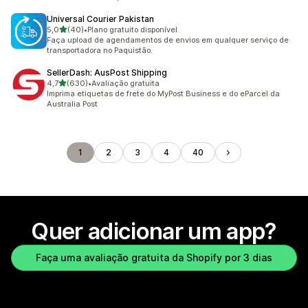
Universal Courier Pakistan
de 5 estrelas
5,0
(40)
•
Plano gratuito disponível
40 avaliações ao todo
Faça upload de agendamentos de envios em qualquer serviço de
transportadora no Paquistão.
SellerDash: AusPost Shipping
de 5 estrelas
4,7
(630)
•
Avaliação gratuita
630 avaliações ao todo
Imprima etiquetas de frete do MyPost Business e do eParcel da
Australia Post
1
2
3
4
40
Quer adicionar um app?
Faça uma avaliação gratuita da Shopify por 3 dias