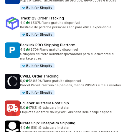
App completo: rastreamento de pedidos, devoluções e trocas
Built for Shopify
Track123 Order Tracking
de 5 estrelas
4,9
(1.567)
•
Plano gratuito disponível
1567 avaliações ao todo
Rastreio de pedidos personalizado para ótima experiência
Built for Shopify
Packlink PRO Shipping Platform
de 5 estrelas
4,8
(870)
•
Plano gratuito disponível
870 avaliações ao todo
Soluções de frete multitransportadoras para e-commerce e
marketplaces
Built for Shopify
CWILL Order Tracking
de 5 estrelas
5,0
(2.859)
•
Plano gratuito disponível
2859 avaliações ao todo
Parcel Panel: rastreio de pedidos, menos WISMO e mais vendas
Built for Shopify
EZLabel: Australia Post Ship
de 5 estrelas
5,0
(793)
•
Grátis para instalar
793 avaliações ao todo
Etiquetas de frete do MyPost Business sem complicações!
Pirate Ship: CheapARR Shipping
de 5 estrelas
4,9
(159)
•
Grátis para instalar
159 avaliações ao todo