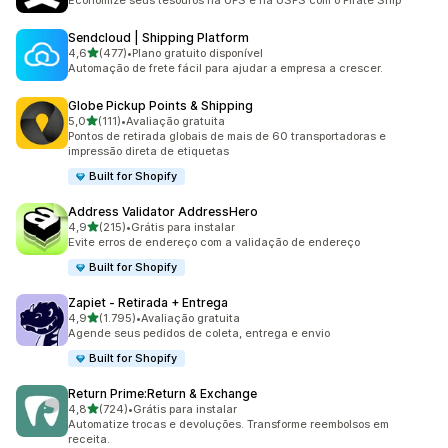
Economize seus tesouros na UPS e na USPS com o Pirate Ship
Sendcloud | Shipping Platform
de 5 estrelas
4,6
(477)
•
Plano gratuito disponível
477 avaliações ao todo
Automação de frete fácil para ajudar a empresa a crescer.
Globe Pickup Points & Shipping
de 5 estrelas
5,0
(111)
•
Avaliação gratuita
111 avaliações ao todo
Pontos de retirada globais de mais de 60 transportadoras e
impressão direta de etiquetas
Built for Shopify
Address Validator AddressHero
de 5 estrelas
4,9
(215)
•
Grátis para instalar
215 avaliações ao todo
Evite erros de endereço com a validação de endereço
Built for Shopify
Zapiet ‑ Retirada + Entrega
de 5 estrelas
4,9
(1.795)
•
Avaliação gratuita
1795 avaliações ao todo
Agende seus pedidos de coleta, entrega e envio
Built for Shopify
Return Prime:Return & Exchange
de 5 estrelas
4,8
(724)
•
Grátis para instalar
724 avaliações ao todo
Automatize trocas e devoluções. Transforme reembolsos em
receita.