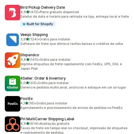
Bird Pickup Delivery Date
de 5 estrelas
4,9
(472)
•
Plano gratuito disponível
472 avaliações ao todo
Seletor de data e horário para retirada na loja, entrega local e frete
Built for Shopify
Veeqo Shipping
de 5 estrelas
3,9
(124)
•
Grátis para instalar
124 avaliações ao todo
Software de frete que oferece tarifas baixas e créditos de volta
Shipandco
de 5 estrelas
4,8
(143)
•
Grátis para instalar
143 avaliações ao todo
Imprima etiquetas de frete rapidamente com FedEx, UPS, DHL e
Japan Post.
4Seller: Order & Inventory
de 5 estrelas
5,0
(43)
•
Grátis para instalar
43 avaliações ao todo
Gerencie pedidos multicanal, anúncios e estoque em um só lugar
PostEx
de 5 estrelas
4,1
(16)
•
Grátis para instalar
16 avaliações ao todo
Agendamento e processamento de envios de pedidos no PostEx
PH MultiCarrier Shipping Label
de 5 estrelas
4,9
(614)
•
Avaliação gratuita
614 avaliações ao todo
Taxas de frete em tempo real no checkout, impressão de etiquetas
e rastreamento de pedidos.