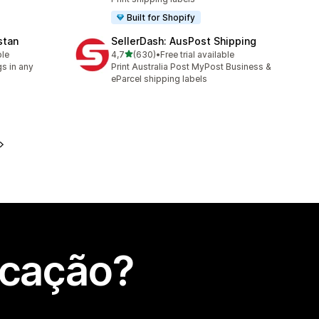
Built for Shopify
stan
SellerDash: AusPost Shipping
de 5 estrelas
ble
4,7
(630)
•
Free trial available
630 total de avaliações
s in any
Print Australia Post MyPost Business &
eParcel shipping labels
icação?