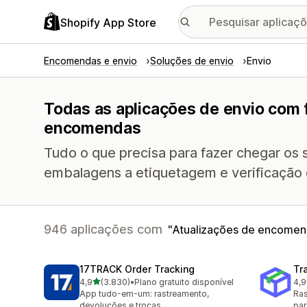
Shopify App Store
Encomendas e envio
Soluções de envio
Envio
Todas as aplicações de envio com 
encomendas
Tudo o que precisa para fazer chegar os 
embalagens a etiquetagem e verificação
946 aplicações com
Atualizações de encome
17TRACK Order Tracking
Tr
de 5 estrelas
4,9
(3.830)
•
Plano gratuito disponível
4,9
3830 total de avaliações
156
App tudo-em-um: rastreamento,
Ras
devoluções e trocas
par