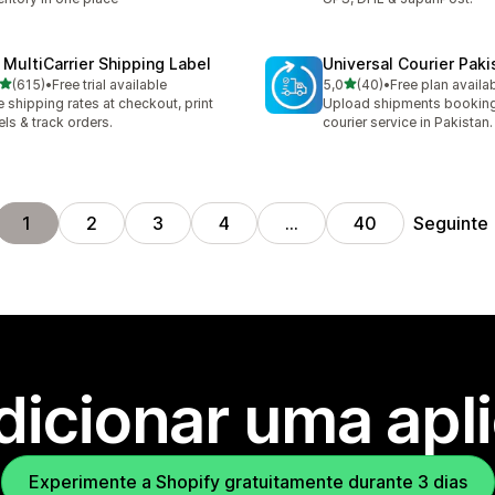
 MultiCarrier Shipping Label
Universal Courier Paki
de 5 estrelas
de 5 estrelas
(615)
•
Free trial available
5,0
(40)
•
Free plan availa
 total de avaliações
40 total de avaliações
e shipping rates at checkout, print
Upload shipments booking
els & track orders.
courier service in Pakistan.
Seguinte
1
2
3
4
…
40
dicionar uma apl
Experimente a Shopify gratuitamente durante 3 dias