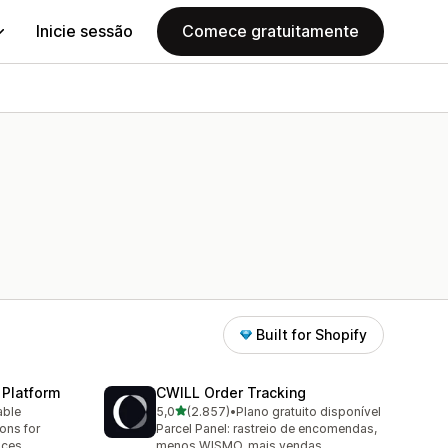
Inicie sessão
Comece gratuitamente
Built for Shopify
 Platform
CWILL Order Tracking
de 5 estrelas
able
5,0
(2.857)
•
Plano gratuito disponível
2857 total de avaliações
ions for
Parcel Panel: rastreio de encomendas,
aces
menos WISMO, mais vendas