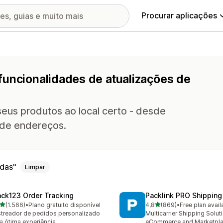
Procurar aplicações
funcionalidades de atualizações de
seus produtos ao local certo - desde
 de endereços.
ndas
Limpar
ack123 Order Tracking
Packlink PRO Shipping
de 5 estrelas
de 5 estrelas
(1.566)
•
Plano gratuito disponível
4,8
(869)
•
Free plan avail
6 total de avaliações
869 total de avaliações
treador de pedidos personalizado
Multicarrier Shipping Solut
a ótima experiência
eCommerce and Marketpl