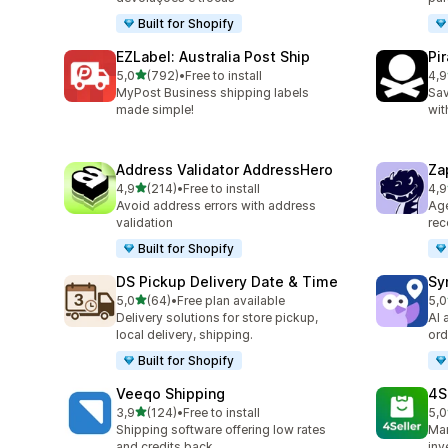
Built for Shopify
EZLabel: Australia Post Ship
Pi
de 5 estrelas
5,0
(792)
•
Free to install
4,9
792 total de avaliações
158
MyPost Business shipping labels
Sav
made simple!
wit
Address Validator AddressHero
Za
de 5 estrelas
4,9
(214)
•
Free to install
4,9
214 total de avaliações
179
Avoid address errors with address
Ag
validation
rec
Built for Shopify
DS Pickup Delivery Date & Time
Sy
de 5 estrelas
5,0
(64)
•
Free plan available
5,0
64 total de avaliações
71 
Delivery solutions for store pickup,
AI 
local delivery, shipping.
ord
Built for Shopify
Veeqo Shipping
4S
de 5 estrelas
3,9
(124)
•
Free to install
5,0
124 total de avaliações
43 
Shipping software offering low rates
Man
and credits back
inv