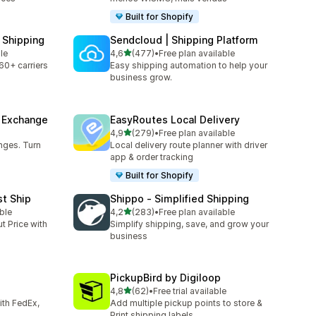
Built for Shopify
 Shipping
Sendcloud | Shipping Platform
de 5 estrelas
ble
4,6
(477)
•
Free plan available
477 total de avaliações
60+ carriers
Easy shipping automation to help your
business grow.
& Exchange
EasyRoutes Local Delivery
de 5 estrelas
4,9
(279)
•
Free plan available
279 total de avaliações
nges. Turn
Local delivery route planner with driver
app & order tracking
Built for Shopify
st Ship
Shippo ‑ Simplified Shipping
de 5 estrelas
ble
4,2
(283)
•
Free plan available
283 total de avaliações
t Price with
Simplify shipping, save, and grow your
business
PickupBird by Digiloop
de 5 estrelas
4,8
(62)
•
Free trial available
62 total de avaliações
with FedEx,
Add multiple pickup points to store &
Print shipping labels