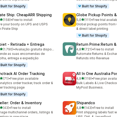
Built for Shopify
Built for Shopify
rate Ship: CheapARR Shipping
Globe Pickup Points &
de 5 estrelas
de 5 estrelas
(158)
•
Free to install
5,0
(111)
•
Free trial availa
 total de avaliações
111 total de avaliações
e your booty on UPS and USPS
Global pickup points from 
h Pirate Ship
& direct label printing
Built for Shopify
piet ‑ Retirada + Entrega
Return Prime:Return 
de 5 estrelas
de 5 estrelas
(1.790)
•
Avaliação gratuita disponível
4,8
(721)
•
Free to install
0 total de avaliações
721 total de avaliações
ende as suas encomendas de
Automate Returns & Excha
olha, entrega e expedição
Refunds into Revenue
Built for Shopify
nctrack AI Order Tracking
All In One Australia Po
de 5 estrelas
de 5 estrelas
(71)
•
Free plan available
4,9
(119)
•
Free plan availa
total de avaliações
119 total de avaliações
analytics order tracker, track order &
Bulk Labels & Live Checkou
er tracking page
MyPost Business.
Built for Shopify
eller: Order & Inventory
Shipandco
de 5 estrelas
de 5 estrelas
(43)
•
Free to install
4,8
(143)
•
Free to install
total de avaliações
143 total de avaliações
age multichannel orders, listings &
Print shipping labels fast 
entory in one place
UPS, DHL & JapanPost.