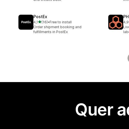
PostEx
PH
de 5 estrelas
4,1
(16)
•
Free to install
4,9
16 total de avaliações
615
Order shipment booking and
Liv
fulfillments in PostEx
lab
Quer a